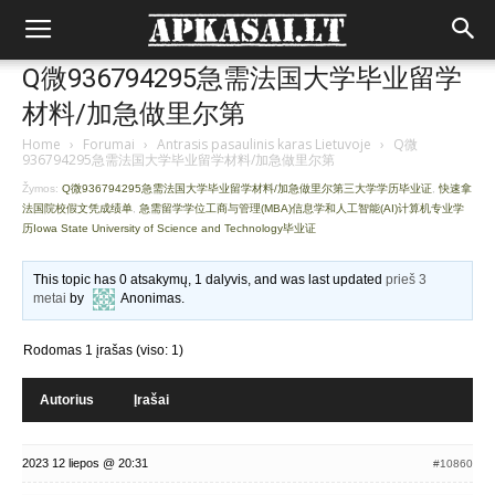
Q微936794295急需法国大学毕业留学
材料/加急做里尔第
Home
›
Forumai
›
Antrasis pasaulinis karas Lietuvoje
›
Q微
936794295急需法国大学毕业留学材料/加急做里尔第
Žymos:
Q微936794295急需法国大学毕业留学材料/加急做里尔第三大学学历毕业证
,
快速拿
法国院校假文凭成绩单
,
急需留学学位工商与管理(MBA)信息学和人工智能(AI)计算机专业学
历Iowa State University of Science and Technology毕业证
This topic has 0 atsakymų, 1 dalyvis, and was last updated
prieš 3
metai
by
Anonimas
.
Rodomas 1 įrašas (viso: 1)
Autorius
Įrašai
2023 12 liepos @ 20:31
#10860