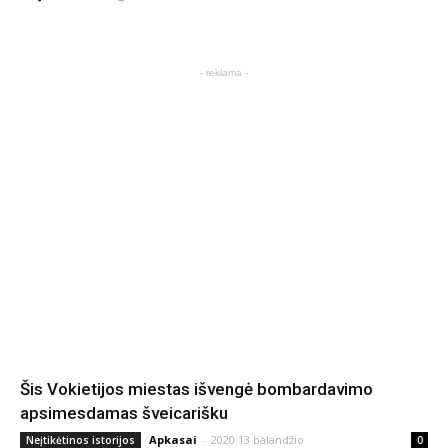
- reklama -
Šis Vokietijos miestas išvengė bombardavimo
apsimesdamas šveicarišku
Apkasai
-
2020 13 balandžio
Neįtikėtinos istorijos
0