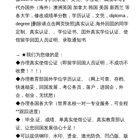
代办国外（海外）澳洲英国 加拿大 韩国 美国 新西兰 等
各大学，修改成绩单分数，学历认证，文凭，diploma，
degree [删除请点击网页快照]真实认证.海外回囯的同学
定制、真实认证、、学位证书、囯外真实学位认证、使
馆留学回囯人员证明、录取通知书
→ ★我们为您做的是：
◆办理真实使馆公证（即留学回国人员证明，不成功不
收费！！！）
◆办理教育部国外学位学历认证。（网上可查、存档、
快速稳妥，回国发展，考公务员，落户，进国企，外
企，创业，无忧愁）
◆办理各国各大学（世界名校一对一专业服务，可全程
**跟踪进度）
◆：毕业.证、成绩、单真实使馆公证、真实教育部认
证。让您回国发展信心十足！
◆可以提供钢印、水印、烫金、激光防伪、凹凸版、版