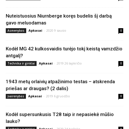
Nuteistuosius Niurnberge koręs budelis šį darbą
gavo meluodamas
Apkasai
-
2020 9 sausio
Asmenybės
0
Kodėl MG 42 kulkosvaidis turėjo tokį keistą vamzdžio
antgalį?
Apkasai
-
2019 26 lapkričio
Technika ir ginklai
0
1943 metų orlaivių atpažinimo testas – atskrenda
priešas ar draugas? (2 dalis)
Apkasai
-
2019 6 gruodžio
Įvairenybės
0
Kodėl supersunkusis T28 taip ir nepasiekė mūšio
lauko?
Apkasai
-
2020 24 birželio