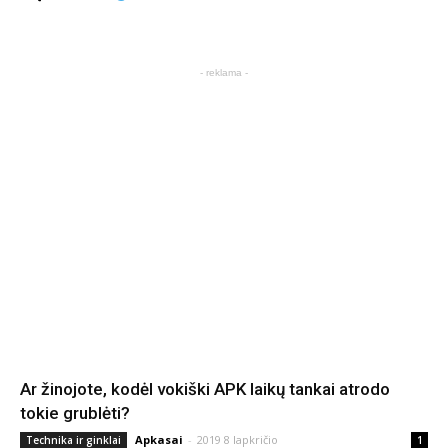
- reklama -
Ar žinojote, kodėl vokiški APK laikų tankai atrodo
tokie grublėti?
Apkasai
-
2019 8 lapkričio
Technika ir ginklai
1