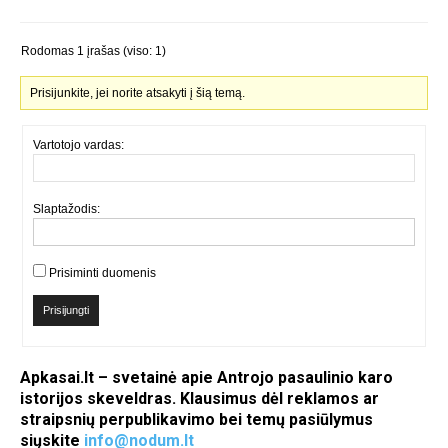
Rodomas 1 įrašas (viso: 1)
Prisijunkite, jei norite atsakyti į šią temą.
Vartotojo vardas:
Slaptažodis:
Prisiminti duomenis
Prisijungti
Apkasai.lt – svetainė apie Antrojo pasaulinio karo
istorijos skeveldras. Klausimus dėl reklamos ar
straipsnių perpublikavimo bei temų pasiūlymus
siųskite
info@nodum.lt