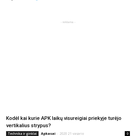
- reklama -
Kodėl kai kurie APK laikų visureigiai priekyje turėjo
vertikalius strypus?
Apkasai
-
2020 21 vasario
Technika ir ginklai
0