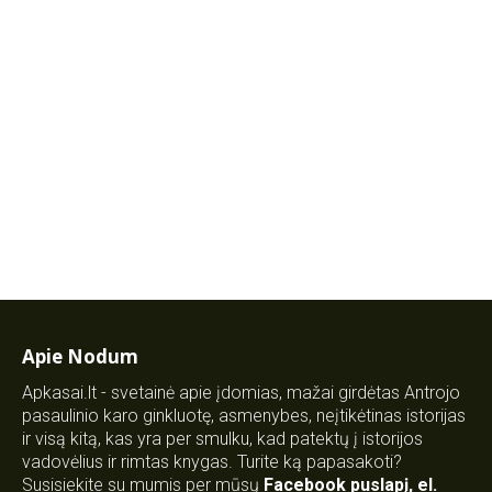
Apie Nodum
Apkasai.lt - svetainė apie įdomias, mažai girdėtas Antrojo
pasaulinio karo ginkluotę, asmenybes, neįtikėtinas istorijas
ir visą kitą, kas yra per smulku, kad patektų į istorijos
vadovėlius ir rimtas knygas. Turite ką papasakoti?
Susisiekite su mumis per mūsų
Facebook puslapį
,
el.