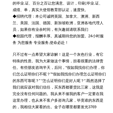
的毕业.证、百分之百让您满意、设计，印刷;毕业.证、
成绩、单，真实大使馆教育部认证，速度快。
◆招聘代理：本公司诚聘英国、加拿大、澳洲、新西
兰、美国、法国、德国、新加坡欧洲，亚洲各地代理人
员，如果你有业余时间，有兴趣就请联系我们
◆校园代理，报酬丰厚。真诚期待您的加盟。24小时服
务 为您服务 专业服务,使命必赴！
只不过有一点希望大家谅解！这是一个灰色行业，有它
特殊的性质。我为大家做这个事情，担着很重的法律责
任。有些朋友咨询半天，后问，“假如我找你们办理，你
们怎么证明你们不呢？”“假如我找你们办理怎么证明你们
的东西可靠呢？” “怎么证明你们是好人呢？“.既然选择了
我们就应该对我们信任，买东西都要货比三家，这我是
完全没有任何问题的。我从来不催我的客户一定要在我
这里办理，也从来不客户多咨询几家，毕竟谁的东西是
的，我相信大家看的出。金子在哪里都要发光3769