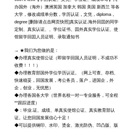
办国外（海外）澳洲英国 加拿大 韩国 美国 新西兰 等各
大学，修改成绩单分数，学历认证，文凭，diploma，
degree [删除请点击网页快照]真实认证.海外回囯的同学
定制、真实认证、、学位证书、囯外真实学位认证、使
馆留学回囯人员证明、录取通知书
→ ★我们为您做的是：
◆办理真实使馆公证（即留学回国人员证明，不成功不
收费！！！）
◆办理教育部国外学位学历认证。（网上可查、存档、
快速稳妥，回国发展，考公务员，落户，进国企，外
企，创业，无忧愁）
◆办理各国各大学（世界名校一对一专业服务，可全程
**跟踪进度）
◆：毕业.证、成绩、单真实使馆公证、真实教育部认
证。让您回国发展信心十足！
◆可以提供钢印、水印、烫金、激光防伪、凹凸版、版