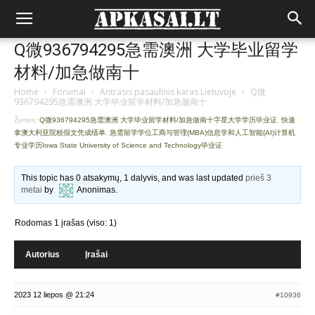
Q微936794295急需澳洲 大学毕业留学
材料/加急做南十
Home
›
Forumai
›
Antrasis pasaulinis karas Lietuvoje
›
Q微
936794295急需澳洲 大学毕业留学材料/加急做南十
Žymos:
Q微936794295急需澳洲 大学毕业留学材料/加急做南十字星大学学历毕业证
,
快速
拿澳大利亚院校假文凭成绩单
,
急需留学学位工商与管理(MBA)信息学和人工智能(AI)计算机
专业学历Iowa State University of Science and Technology毕业证
This topic has 0 atsakymų, 1 dalyvis, and was last updated
prieš 3
metai
by
Anonimas
.
Rodomas 1 įrašas (viso: 1)
Autorius
Įrašai
2023 12 liepos @ 21:24
#10936