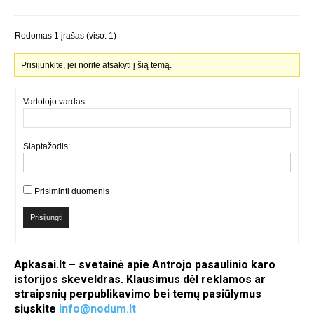
Rodomas 1 įrašas (viso: 1)
Prisijunkite, jei norite atsakyti į šią temą.
Vartotojo vardas:
Slaptažodis:
Prisiminti duomenis
Prisijungti
Apkasai.lt – svetainė apie Antrojo pasaulinio karo
istorijos skeveldras. Klausimus dėl reklamos ar
straipsnių perpublikavimo bei temų pasiūlymus
siųskite
info@nodum.lt