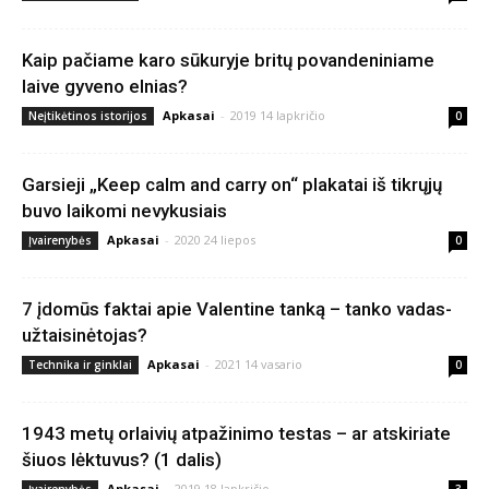
Kaip pačiame karo sūkuryje britų povandeniniame
laive gyveno elnias?
Apkasai
-
2019 14 lapkričio
Neįtikėtinos istorijos
0
Garsieji „Keep calm and carry on“ plakatai iš tikrųjų
buvo laikomi nevykusiais
Apkasai
-
2020 24 liepos
Įvairenybės
0
7 įdomūs faktai apie Valentine tanką – tanko vadas-
užtaisinėtojas?
Apkasai
-
2021 14 vasario
Technika ir ginklai
0
1943 metų orlaivių atpažinimo testas – ar atskiriate
šiuos lėktuvus? (1 dalis)
Apkasai
-
2019 18 lapkričio