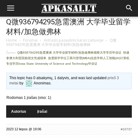
Q微936794295急需澳洲 大学毕业留学
材料/加急做弗林
Home
›
Forumai
›
Antrasis pasaulinis karas Lietuvoje
›
Q微
936794295急需澳洲 大学毕业留学材料/加急做弗林
Žymos:
Q微936794295急需澳洲 大学毕业留学材料/加急做弗林德斯大学学历毕业证
,
快速
拿澳大利亚院校假文凭成绩单
,
急需留学学位工商与管理(MBA)信息学和人工智能(AI)计算机
专业学历Iowa State University of Science and Technology毕业证
This topic has 0 atsakymų, 1 dalyvis, and was last updated
prieš 3
metai
by
Anonimas
.
Rodomas 1 įrašas (viso: 1)
Autorius
Įrašai
2023 12 liepos @ 19:06
#10737