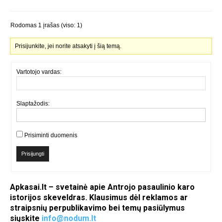
Rodomas 1 įrašas (viso: 1)
Prisijunkite, jei norite atsakyti į šią temą.
Vartotojo vardas:
Slaptažodis:
Prisiminti duomenis
Prisijungti
Apkasai.lt – svetainė apie Antrojo pasaulinio karo
istorijos skeveldras. Klausimus dėl reklamos ar
straipsnių perpublikavimo bei temų pasiūlymus
siųskite
info@nodum.lt