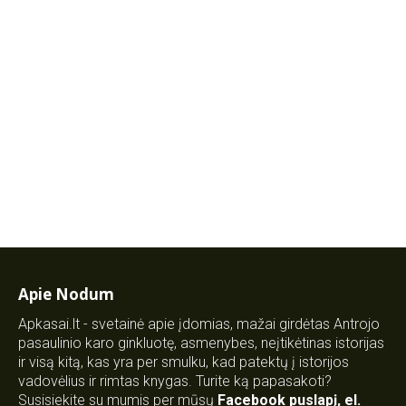
Apie Nodum
Apkasai.lt - svetainė apie įdomias, mažai girdėtas Antrojo
pasaulinio karo ginkluotę, asmenybes, neįtikėtinas istorijas
ir visą kitą, kas yra per smulku, kad patektų į istorijos
vadovėlius ir rimtas knygas. Turite ką papasakoti?
Susisiekite su mumis per mūsų
Facebook puslapį
,
el.