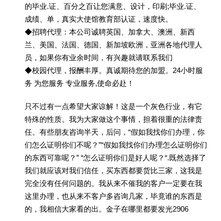
的毕业.证、百分之百让您满意、设计，印刷;毕业.证、
成绩、单，真实大使馆教育部认证，速度快。
◆招聘代理：本公司诚聘英国、加拿大、澳洲、新西
兰、美国、法国、德国、新加坡欧洲，亚洲各地代理人
员，如果你有业余时间，有兴趣就请联系我们
◆校园代理，报酬丰厚。真诚期待您的加盟。24小时服
务 为您服务 专业服务,使命必赴！
只不过有一点希望大家谅解！这是一个灰色行业，有它
特殊的性质。我为大家做这个事情，担着很重的法律责
任。有些朋友咨询半天，后问，“假如我找你们办理，你
们怎么证明你们不呢？”“假如我找你们办理怎么证明你们
的东西可靠呢？” “怎么证明你们是好人呢？“.既然选择了
我们就应该对我们信任，买东西都要货比三家，这我是
完全没有任何问题的。我从来不催我的客户一定要在我
这里办理，也从来不客户多咨询几家，毕竟谁的东西是
的，我相信大家看的出。金子在哪里都要发光2906