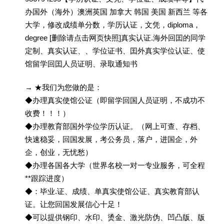
办国外（海外）澳洲英国 加拿大 韩国 美国 新西兰 等各
大学，修改成绩单分数，学历认证，文凭，diploma，
degree [删除请点击网页快照]真实认证.海外回囯的同学
定制、真实认证、、学位证书、囯外真实学位认证、使
馆留学回囯人员证明、录取通知书
→ ★我们为您做的是：
◆办理真实使馆公证（即留学回国人员证明，不成功不
收费！！！）
◆办理教育部国外学位学历认证。（网上可查、存档、
快速稳妥，回国发展，考公务员，落户，进国企，外
企，创业，无忧愁）
◆办理各国各大学（世界名校一对一专业服务，可全程
**跟踪进度）
◆：毕业.证、成绩、单真实使馆公证、真实教育部认
证。让您回国发展信心十足！
◆可以提供钢印、水印、烫金、激光防伪、凹凸版、版