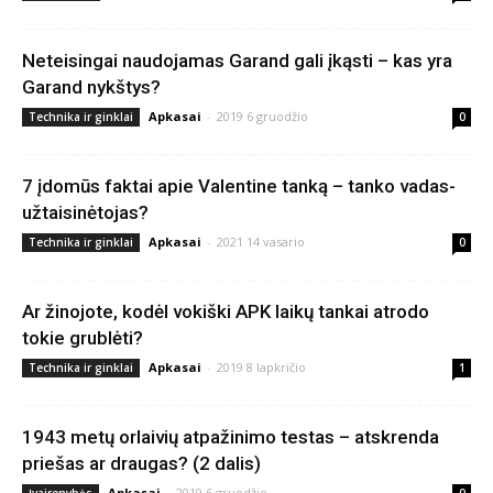
Neteisingai naudojamas Garand gali įkąsti – kas yra
Garand nykštys?
Apkasai
-
2019 6 gruodžio
Technika ir ginklai
0
7 įdomūs faktai apie Valentine tanką – tanko vadas-
užtaisinėtojas?
Apkasai
-
2021 14 vasario
Technika ir ginklai
0
Ar žinojote, kodėl vokiški APK laikų tankai atrodo
tokie grublėti?
Apkasai
-
2019 8 lapkričio
Technika ir ginklai
1
1943 metų orlaivių atpažinimo testas – atskrenda
priešas ar draugas? (2 dalis)
Apkasai
-
2019 6 gruodžio