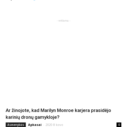
- reklama -
Ar žinojote, kad Marilyn Monroe karjera prasidėjo
karinių dronų gamykloje?
Apkasai
-
2020 8 kovo
Asmenybės
0