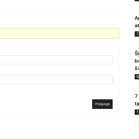
A
a
T
Š
b
š
N
7
t
Prisijungti
T