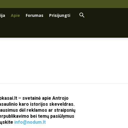
ija
Apie
Forumas
Prisijungti
pkasai.lt – svetainė apie Antrojo
asaulinio karo istorijos skeveldras.
lausimus dėl reklamos ar straipsnių
erpublikavimo bei temų pasiūlymus
iųskite
info@nodum.lt