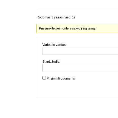
Rodomas 1 įrašas (viso: 1)
Prisijunkite, jei norite atsakyti į šią temą.
Vartotojo vardas:
Slaptažodis:
Prisiminti duomenis