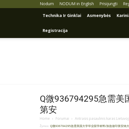
Nodum
NODUM in English
Prisijungti
Reg
Technika Ir Ginklai
Asmenybės
Karin
Registracija
Q微936794295急
第安
Home
›
Forumai
›
Antrasis pasaulinis karas Lietuvo
Žymos:
Q微936794295急需美国大学毕业留学材料/加急做印第安