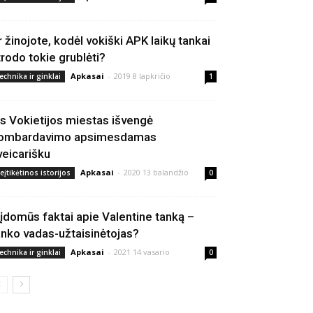
r žinojote, kodėl vokiški APK laikų tankai
trodo tokie grublėti?
Apkasai
-
2019 8 lapkričio
echnika ir ginklai
1
is Vokietijos miestas išvengė
ombardavimo apsimesdamas
veicarišku
Apkasai
-
2020 13 balandžio
eįtikėtinos istorijos
0
 įdomūs faktai apie Valentine tanką –
anko vadas-užtaisinėtojas?
Apkasai
-
2021 14 vasario
echnika ir ginklai
0