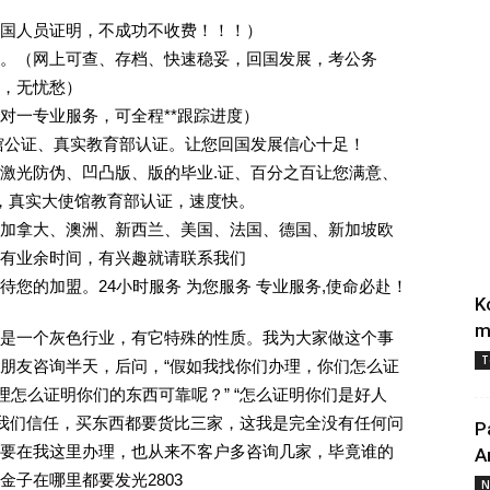
回国人员证明，不成功不收费！！！）
。（网上可查、存档、快速稳妥，回国发展，考公务
业，无忧愁）
一对一专业服务，可全程**跟踪进度）
馆公证、真实教育部认证。让您回国发展信心十足！
激光防伪、凹凸版、版的毕业.证、百分之百让您满意、
单，真实大使馆教育部认证，速度快。
加拿大、澳洲、新西兰、美国、法国、德国、新加坡欧
有业余时间，有兴趣就请联系我们
您的加盟。24小时服务 为您服务 专业服务,使命必赴！
K
m
是一个灰色行业，有它特殊的性质。我为大家做这个事
T
朋友咨询半天，后问，“假如我找你们办理，你们怎么证
理怎么证明你们的东西可靠呢？” “怎么证明你们是好人
对我们信任，买东西都要货比三家，这我是完全没有任何问
P
要在我这里办理，也从来不客户多咨询几家，毕竟谁的
A
子在哪里都要发光2803
N