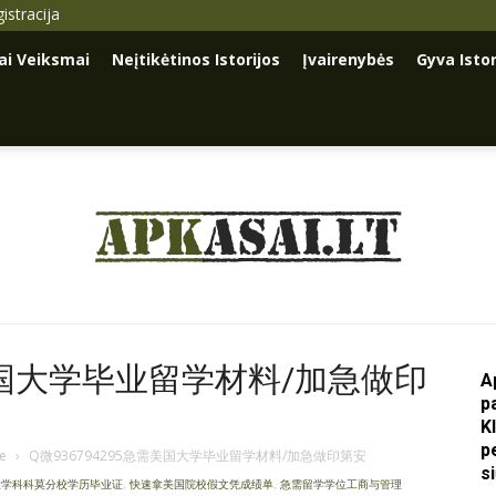
istracija
iai Veiksmai
Neįtikėtinos Istorijos
Įvairenybės
Gyva Istor
Apkasai.lt
需美国大学毕业留学材料/加急做印
A
p
K
p
je
›
Q微936794295急需美国大学毕业留学材料/加急做印第安
s
纳大学科科莫分校学历毕业证
,
快速拿美国院校假文凭成绩单
,
急需留学学位工商与管理