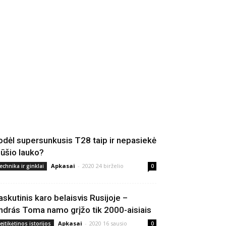
odėl supersunkusis T28 taip ir nepasiekė
ūšio lauko?
Apkasai
-
2020 24 birželio
echnika ir ginklai
0
askutinis karo belaisvis Rusijoje –
ndrás Toma namo grįžo tik 2000-aisiais
Apkasai
-
2020 16 sausio
eįtikėtinos istorijos
0