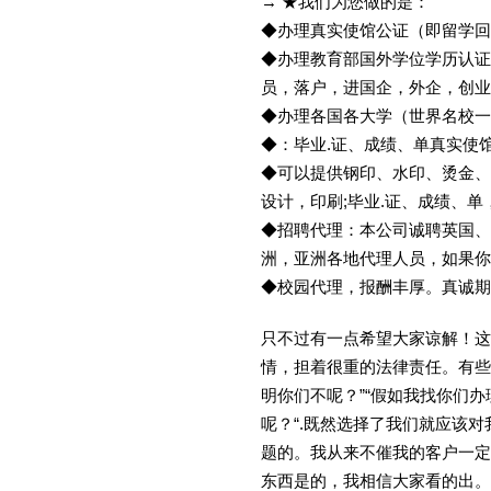
→ ★我们为您做的是：
◆办理真实使馆公证（即留学
◆办理教育部国外学位学历认证
员，落户，进国企，外企，创
◆办理各国各大学（世界名校
◆：毕业.证、成绩、单真实使
◆可以提供钢印、水印、烫金、
设计，印刷;毕业.证、成绩、
◆招聘代理：本公司诚聘英国、
洲，亚洲各地代理人员，如果你
◆校园代理，报酬丰厚。真诚期待
只不过有一点希望大家谅解！这
情，担着很重的法律责任。有些
明你们不呢？”“假如我找你们办
呢？“.既然选择了我们就应该
题的。我从来不催我的客户一定
东西是的，我相信大家看的出。金