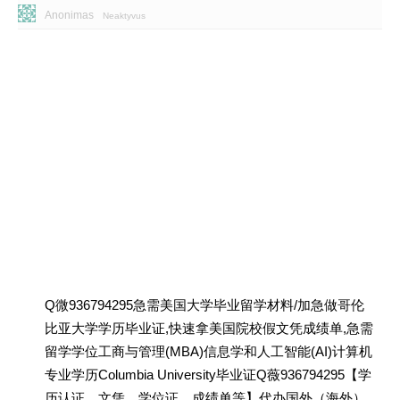
Anonimas
Neaktyvus
Q微936794295急需美国大学毕业留学材料/加急做哥伦
比亚大学学历毕业证,快速拿美国院校假文凭成绩单,急需
留学学位工商与管理(MBA)信息学和人工智能(AI)计算机
专业学历Columbia University毕业证Q薇936794295【学
历认证、文凭、学位证、成绩单等】代办国外（海外）