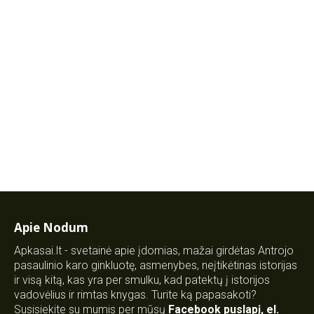
Apie Nodum
Apkasai.lt - svetainė apie įdomias, mažai girdėtas Antrojo
pasaulinio karo ginkluotę, asmenybes, neįtikėtinas istorijas
ir visą kitą, kas yra per smulku, kad patektų į istorijos
vadovėlius ir rimtas knygas. Turite ką papasakoti?
Susisiekite su mumis per mūsų
Facebook puslapį
,
el.