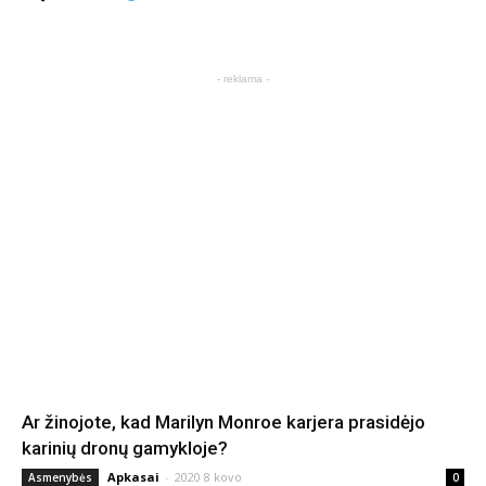
- reklama -
Ar žinojote, kad Marilyn Monroe karjera prasidėjo
karinių dronų gamykloje?
Apkasai
-
2020 8 kovo
Asmenybės
0