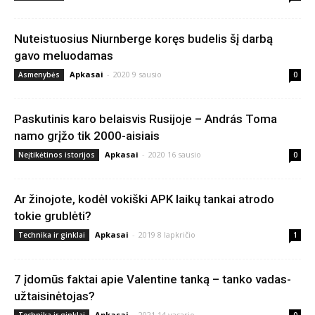
Nuteistuosius Niurnberge koręs budelis šį darbą
gavo meluodamas
Apkasai
-
2020 9 sausio
Asmenybės
0
Paskutinis karo belaisvis Rusijoje – András Toma
namo grįžo tik 2000-aisiais
Apkasai
-
2020 16 sausio
Neįtikėtinos istorijos
0
Ar žinojote, kodėl vokiški APK laikų tankai atrodo
tokie grublėti?
Apkasai
-
2019 8 lapkričio
Technika ir ginklai
1
7 įdomūs faktai apie Valentine tanką – tanko vadas-
užtaisinėtojas?
Apkasai
-
2021 14 vasario