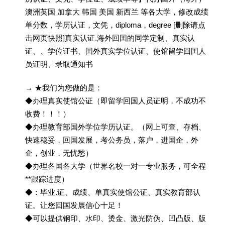
澳洲英国 加拿大 韩国 美国 新西兰 等各大学，修改成绩
单分数，学历认证，文凭，diploma，degree [删除请点
击网页快照]真实认证.海外回囯的同学定制、真实认
证、、学位证书、囯外真实学位认证、使馆留学回囯人
员证明、录取通知书
→ ★我们为您做的是：
◆办理真实使馆公证（即留学回国人员证明，不成功不
收费！！！）
◆办理教育部国外学位学历认证。（网上可查、存档、
快速稳妥，回国发展，考公务员，落户，进国企，外
企，创业，无忧愁）
◆办理各国各大学（世界名校一对一专业服务，可全程
**跟踪进度）
◆：毕业.证、成绩、单真实使馆公证、真实教育部认
证。让您回国发展信心十足！
◆可以提供钢印、水印、烫金、激光防伪、凹凸版、版