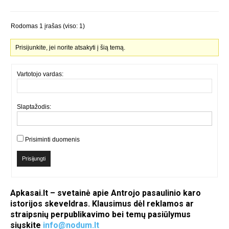
Rodomas 1 įrašas (viso: 1)
Prisijunkite, jei norite atsakyti į šią temą.
Vartotojo vardas:
Slaptažodis:
Prisiminti duomenis
Prisijungti
Apkasai.lt – svetainė apie Antrojo pasaulinio karo
istorijos skeveldras. Klausimus dėl reklamos ar
straipsnių perpublikavimo bei temų pasiūlymus
siųskite
info@nodum.lt