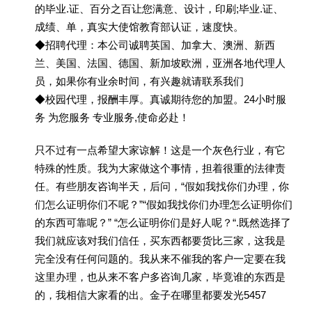
的毕业.证、百分之百让您满意、设计，印刷;毕业.证、
成绩、单，真实大使馆教育部认证，速度快。
◆招聘代理：本公司诚聘英国、加拿大、澳洲、新西
兰、美国、法国、德国、新加坡欧洲，亚洲各地代理人
员，如果你有业余时间，有兴趣就请联系我们
◆校园代理，报酬丰厚。真诚期待您的加盟。24小时服
务 为您服务 专业服务,使命必赴！
只不过有一点希望大家谅解！这是一个灰色行业，有它
特殊的性质。我为大家做这个事情，担着很重的法律责
任。有些朋友咨询半天，后问，“假如我找你们办理，你
们怎么证明你们不呢？”“假如我找你们办理怎么证明你们
的东西可靠呢？” “怎么证明你们是好人呢？“.既然选择了
我们就应该对我们信任，买东西都要货比三家，这我是
完全没有任何问题的。我从来不催我的客户一定要在我
这里办理，也从来不客户多咨询几家，毕竟谁的东西是
的，我相信大家看的出。金子在哪里都要发光5457