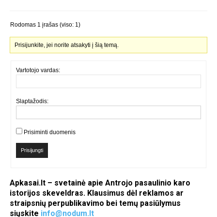
Rodomas 1 įrašas (viso: 1)
Prisijunkite, jei norite atsakyti į šią temą.
Vartotojo vardas:
Slaptažodis:
Prisiminti duomenis
Prisijungti
Apkasai.lt – svetainė apie Antrojo pasaulinio karo
istorijos skeveldras. Klausimus dėl reklamos ar
straipsnių perpublikavimo bei temų pasiūlymus
siųskite
info@nodum.lt