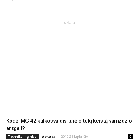
- reklama -
Kodėl MG 42 kulkosvaidis turėjo tokį keistą vamzdžio
antgalį?
Apkasai
-
2019 26 lapkričio
Technika ir ginklai
0