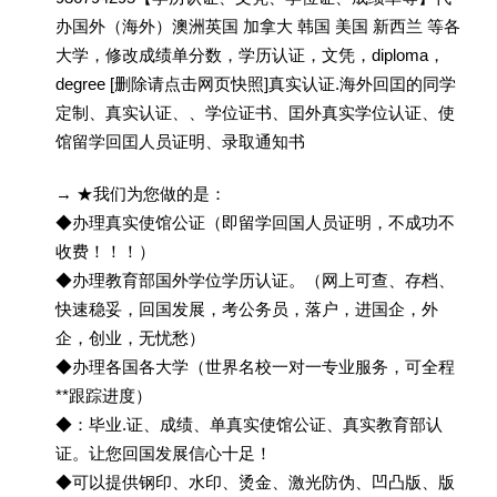
办国外（海外）澳洲英国 加拿大 韩国 美国 新西兰 等各
大学，修改成绩单分数，学历认证，文凭，diploma，
degree [删除请点击网页快照]真实认证.海外回囯的同学
定制、真实认证、、学位证书、囯外真实学位认证、使
馆留学回囯人员证明、录取通知书
→ ★我们为您做的是：
◆办理真实使馆公证（即留学回国人员证明，不成功不
收费！！！）
◆办理教育部国外学位学历认证。（网上可查、存档、
快速稳妥，回国发展，考公务员，落户，进国企，外
企，创业，无忧愁）
◆办理各国各大学（世界名校一对一专业服务，可全程
**跟踪进度）
◆：毕业.证、成绩、单真实使馆公证、真实教育部认
证。让您回国发展信心十足！
◆可以提供钢印、水印、烫金、激光防伪、凹凸版、版