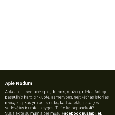
Apie Nodum
Apkasai.lt - svetainė apie įdomias, mažai girdėtas Antrojo
pasaulinio karo ginkluotę, asmenybes, neįtikėtinas istorijas
ir visą kitą, kas yra per smulku, kad patektų į istorijos
vadovėlius ir rimtas knygas. Turite ką papasakoti?
Susisiekite su mumis per mūsų
Facebook puslapį
,
el.