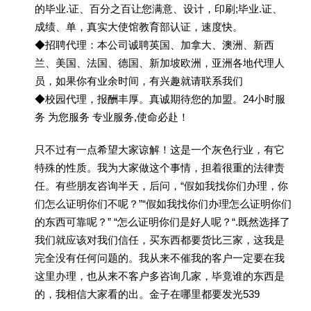
的毕业.证、百分之百让您满意、设计，印刷;毕业.证、
成绩、单，真实大使馆教育部认证，速度快。
◆招聘代理：本公司诚聘英国、加拿大、澳洲、新西
兰、美国、法国、德国、新加坡欧洲，亚洲各地代理人
员，如果你有业余时间，有兴趣就请联系我们
◆校园代理，报酬丰厚。真诚期待您的加盟。24小时服
务 为您服务 专业服务,使命必赴！
只不过有一点希望大家谅解！这是一个灰色行业，有它
特殊的性质。我为大家做这个事情，担着很重的法律责
任。有些朋友咨询半天，后问，“假如我找你们办理，你
们怎么证明你们不呢？”“假如我找你们办理怎么证明你们
的东西可靠呢？” “怎么证明你们是好人呢？“.既然选择了
我们就应该对我们信任，买东西都要货比三家，这我是
完全没有任何问题的。我从来不催我的客户一定要在我
这里办理，也从来不客户多咨询几家，毕竟谁的东西是
的，我相信大家看的出。金子在哪里都要发光539