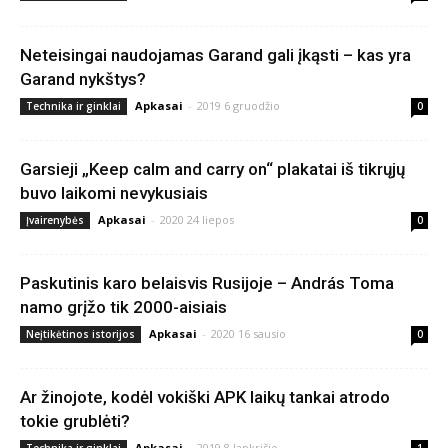
Neteisingai naudojamas Garand gali įkąsti – kas yra
Garand nykštys?
Apkasai
-
2019 6 gruodžio
Technika ir ginklai
0
Garsieji „Keep calm and carry on“ plakatai iš tikrųjų
buvo laikomi nevykusiais
Apkasai
-
2020 24 liepos
Įvairenybės
0
Paskutinis karo belaisvis Rusijoje – András Toma
namo grįžo tik 2000-aisiais
Apkasai
-
2020 16 sausio
Neįtikėtinos istorijos
0
Ar žinojote, kodėl vokiški APK laikų tankai atrodo
tokie grublėti?
Apkasai
-
2019 8 lapkričio