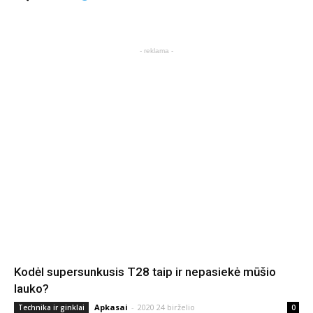
- reklama -
Kodėl supersunkusis T28 taip ir nepasiekė mūšio
lauko?
Apkasai
-
2020 24 birželio
Technika ir ginklai
0