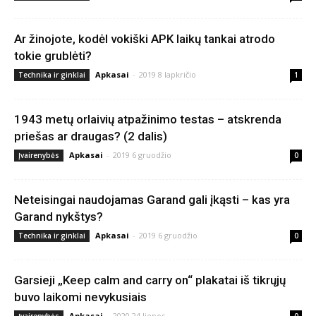
Ar žinojote, kodėl vokiški APK laikų tankai atrodo
tokie grublėti?
Apkasai
-
2019 8 lapkričio
Technika ir ginklai
1
1943 metų orlaivių atpažinimo testas – atskrenda
priešas ar draugas? (2 dalis)
Apkasai
-
2019 6 gruodžio
Įvairenybės
0
Neteisingai naudojamas Garand gali įkąsti – kas yra
Garand nykštys?
Apkasai
-
2019 6 gruodžio
Technika ir ginklai
0
Garsieji „Keep calm and carry on“ plakatai iš tikrųjų
buvo laikomi nevykusiais
Apkasai
-
2020 24 liepos