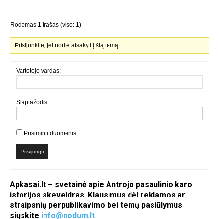
Rodomas 1 įrašas (viso: 1)
Prisijunkite, jei norite atsakyti į šią temą.
Vartotojo vardas:
Slaptažodis:
Prisiminti duomenis
Prisijungti
Apkasai.lt – svetainė apie Antrojo pasaulinio karo
istorijos skeveldras. Klausimus dėl reklamos ar
straipsnių perpublikavimo bei temų pasiūlymus
siųskite
info@nodum.lt