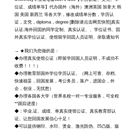
位证、成绩单等】代办国外（海外）澳洲英国 加拿大 韩
国 美国 新西兰 等各大学，修改成绩单分数，学历认
证，文凭，diploma，degree [删除请点击网页快照]真实
认证.海外回囯的同学定制、真实认证、、学位证书、囯
外真实学位认证、使馆留学回囯人员证明、录取通知书
→ ★我们为您做的是：
◆办理真实使馆公证（即留学回国人员证明，不成功不
收费！！！）
◆办理教育部国外学位学历认证。（网上可查、存档、
快速稳妥，回国发展，考公务员，落户，进国企，外
企，创业，无忧愁）
◆办理各国各大学（世界名校一对一专业服务，可全程
**跟踪进度）
◆：毕业.证、成绩、单真实使馆公证、真实教育部认
证。让您回国发展信心十足！
◆可以提供钢印、水印、烫金、激光防伪、凹凸版、版