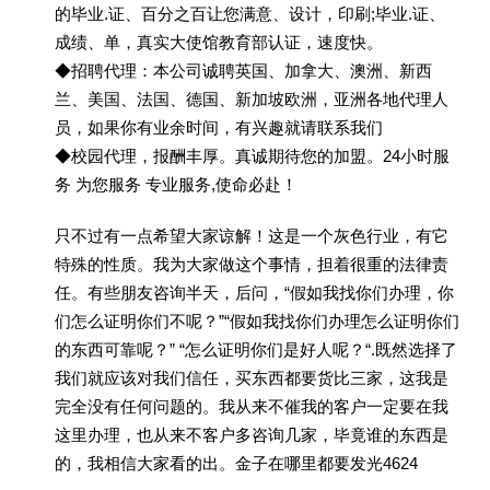
的毕业.证、百分之百让您满意、设计，印刷;毕业.证、
成绩、单，真实大使馆教育部认证，速度快。
◆招聘代理：本公司诚聘英国、加拿大、澳洲、新西
兰、美国、法国、德国、新加坡欧洲，亚洲各地代理人
员，如果你有业余时间，有兴趣就请联系我们
◆校园代理，报酬丰厚。真诚期待您的加盟。24小时服
务 为您服务 专业服务,使命必赴！
只不过有一点希望大家谅解！这是一个灰色行业，有它
特殊的性质。我为大家做这个事情，担着很重的法律责
任。有些朋友咨询半天，后问，“假如我找你们办理，你
们怎么证明你们不呢？”“假如我找你们办理怎么证明你们
的东西可靠呢？” “怎么证明你们是好人呢？“.既然选择了
我们就应该对我们信任，买东西都要货比三家，这我是
完全没有任何问题的。我从来不催我的客户一定要在我
这里办理，也从来不客户多咨询几家，毕竟谁的东西是
的，我相信大家看的出。金子在哪里都要发光4624