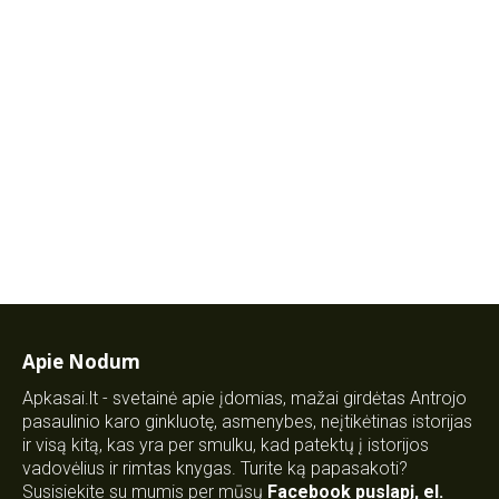
Apie Nodum
Apkasai.lt - svetainė apie įdomias, mažai girdėtas Antrojo
pasaulinio karo ginkluotę, asmenybes, neįtikėtinas istorijas
ir visą kitą, kas yra per smulku, kad patektų į istorijos
vadovėlius ir rimtas knygas. Turite ką papasakoti?
Susisiekite su mumis per mūsų
Facebook puslapį
,
el.