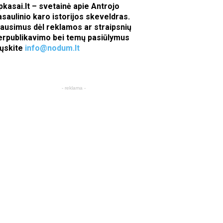
pkasai.lt – svetainė apie Antrojo
asaulinio karo istorijos skeveldras.
lausimus dėl reklamos ar straipsnių
erpublikavimo bei temų pasiūlymus
iųskite
info@nodum.lt
- reklama -