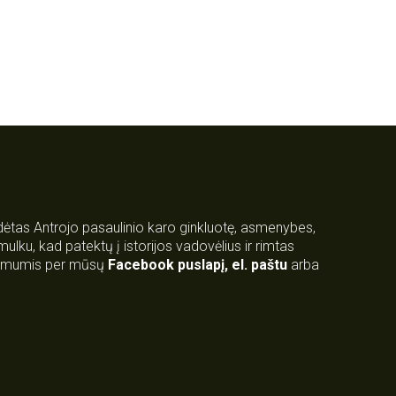
rdėtas Antrojo pasaulinio karo ginkluotę, asmenybes,
 smulku, kad patektų į istorijos vadovėlius ir rimtas
su mumis per mūsų
Facebook puslapį
,
el. paštu
arba