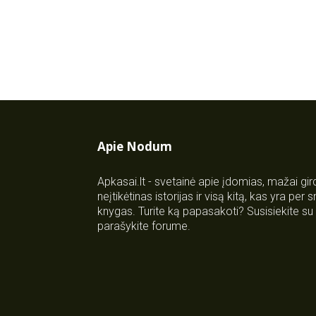
Apie Nodum
Apkasai.lt - svetainė apie įdomias, mažai gi
neįtikėtinas istorijas ir visą kitą, kas yra per
knygas. Turite ką papasakoti? Susisiekite 
parašykite forume.