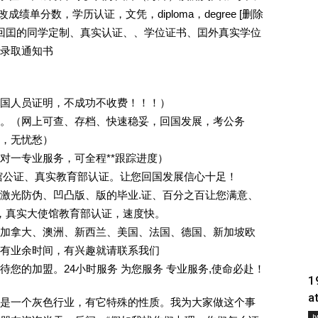
成绩单分数，学历认证，文凭，diploma，degree [删除
外回囯的同学定制、真实认证、、学位证书、囯外真实学位
录取通知书
回国人员证明，不成功不收费！！！）
。（网上可查、存档、快速稳妥，回国发展，考公务
业，无忧愁）
一对一专业服务，可全程**跟踪进度）
馆公证、真实教育部认证。让您回国发展信心十足！
激光防伪、凹凸版、版的毕业.证、百分之百让您满意、
单，真实大使馆教育部认证，速度快。
加拿大、澳洲、新西兰、美国、法国、德国、新加坡欧
有业余时间，有兴趣就请联系我们
您的加盟。24小时服务 为您服务 专业服务,使命必赴！
1
a
是一个灰色行业，有它特殊的性质。我为大家做这个事
Į