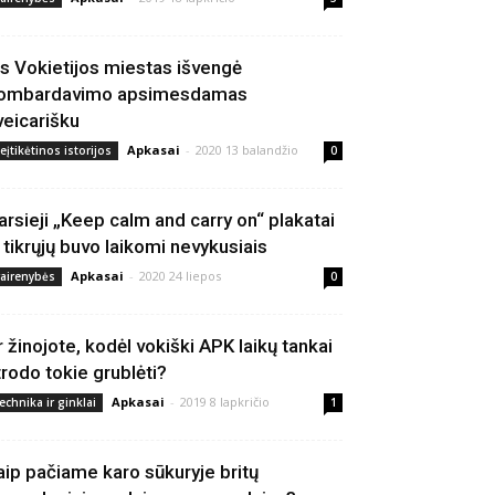
is Vokietijos miestas išvengė
ombardavimo apsimesdamas
veicarišku
Apkasai
-
2020 13 balandžio
eįtikėtinos istorijos
0
arsieji „Keep calm and carry on“ plakatai
š tikrųjų buvo laikomi nevykusiais
Apkasai
-
2020 24 liepos
vairenybės
0
r žinojote, kodėl vokiški APK laikų tankai
trodo tokie grublėti?
Apkasai
-
2019 8 lapkričio
echnika ir ginklai
1
aip pačiame karo sūkuryje britų