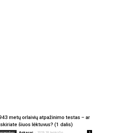
943 metų orlaivių atpažinimo testas – ar
tskiriate šiuos lėktuvus? (1 dalis)
Apkasai
-
2019 18 lapkričio
vairenybės
3