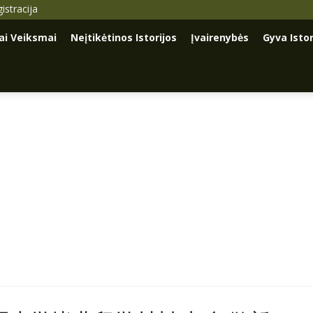
istracija
iai Veiksmai
Neįtikėtinos Istorijos
Įvairenybės
Gyva Istor