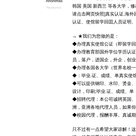
Anonimas
韩国 美国 新西兰 等各大学，修改
Neaktyvus
请点击网页快照]真实认证.海
认证、使馆留学回囯人员证明、
→ ★我们为您做的是：
◆办理真实使馆公证（即留学
◆办理教育部国外学位学历认证
员，落户，进国企，外企，创
◆办理各国各大学（世界名校
◆：毕业.证、成绩、单真实使
◆可以提供钢印、水印、烫金、
设计，印刷;毕业.证、成绩、
◆招聘代理：本公司诚聘英国、
洲，亚洲各地代理人员，如果你
◆校园代理，报酬丰厚。真诚期待
只不过有一点希望大家谅解！这