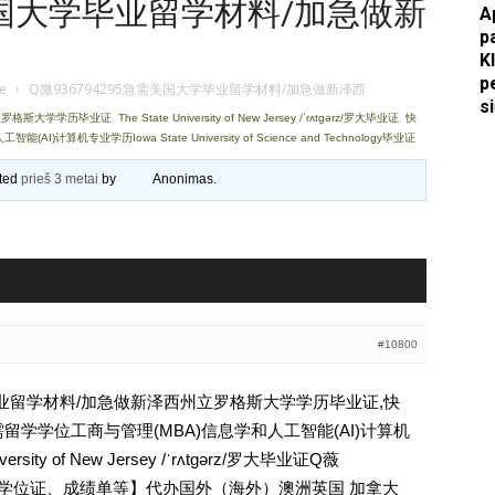
需美国大学毕业留学材料/加急做新
A
p
Apkasai.lt
K
p
je
›
Q微936794295急需美国大学毕业留学材料/加急做新泽西
s
州立罗格斯大学学历毕业证
,
The State University of New Jersey /ˈrʌtɡərz/罗大毕业证
,
快
)计算机专业学历Iowa State University of Science and Technology毕业证
ated
prieš 3 metai
by
Anonimas
.
#10800
学毕业留学材料/加急做新泽西州立罗格斯大学学历毕业证,快
留学学位工商与管理(MBA)信息学和人工智能(AI)计算机
versity of New Jersey /ˈrʌtɡərz/罗大毕业证Q薇
文凭、学位证、成绩单等】代办国外（海外）澳洲英国 加拿大