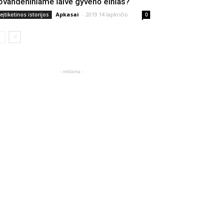
ovandeniniame laive gyveno elnias?
Apkasai
-
2019 14 lapkričio
eįtikėtinos istorijos
0
- reklama -