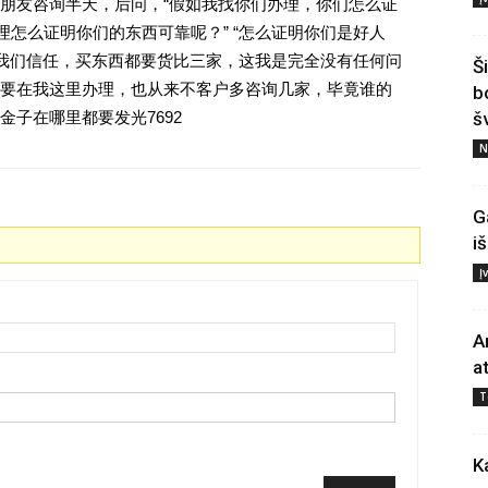
朋友咨询半天，后问，“假如我找你们办理，你们怎么证
理怎么证明你们的东西可靠呢？” “怎么证明你们是好人
对我们信任，买东西都要货比三家，这我是完全没有任何问
Š
要在我这里办理，也从来不客户多咨询几家，毕竟谁的
b
子在哪里都要发光7692
š
N
G
i
Į
A
a
T
K