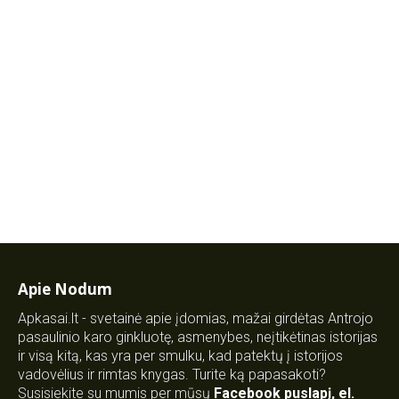
Apie Nodum
Apkasai.lt - svetainė apie įdomias, mažai girdėtas Antrojo
pasaulinio karo ginkluotę, asmenybes, neįtikėtinas istorijas
ir visą kitą, kas yra per smulku, kad patektų į istorijos
vadovėlius ir rimtas knygas. Turite ką papasakoti?
Susisiekite su mumis per mūsų
Facebook puslapį
,
el.