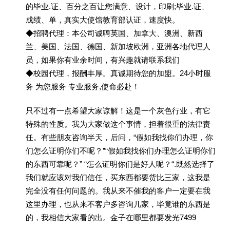
的毕业.证、百分之百让您满意、设计，印刷;毕业.证、
成绩、单，真实大使馆教育部认证，速度快。
◆招聘代理：本公司诚聘英国、加拿大、澳洲、新西
兰、美国、法国、德国、新加坡欧洲，亚洲各地代理人
员，如果你有业余时间，有兴趣就请联系我们
◆校园代理，报酬丰厚。真诚期待您的加盟。24小时服
务 为您服务 专业服务,使命必赴！
只不过有一点希望大家谅解！这是一个灰色行业，有它
特殊的性质。我为大家做这个事情，担着很重的法律责
任。有些朋友咨询半天，后问，“假如我找你们办理，你
们怎么证明你们不呢？”“假如我找你们办理怎么证明你们
的东西可靠呢？” “怎么证明你们是好人呢？“.既然选择了
我们就应该对我们信任，买东西都要货比三家，这我是
完全没有任何问题的。我从来不催我的客户一定要在我
这里办理，也从来不客户多咨询几家，毕竟谁的东西是
的，我相信大家看的出。金子在哪里都要发光7499