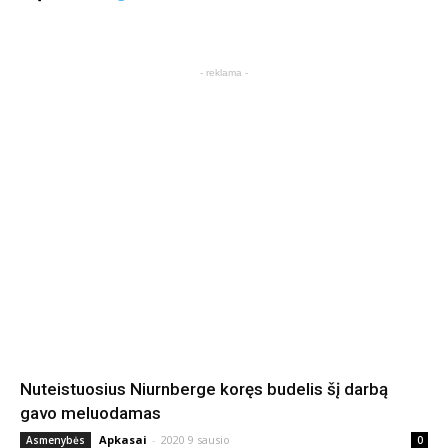
- reklama -
Nuteistuosius Niurnberge koręs budelis šį darbą
gavo meluodamas
Apkasai
-
2020 9 sausio
Asmenybės
0