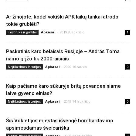
Ar žinojote, kodėl vokiški APK laikų tankai atrodo
tokie grublėti?
Apkasai
-
2019 8 lapkričio
Technika ir ginklai
1
Paskutinis karo belaisvis Rusijoje – András Toma
namo grįžo tik 2000-aisiais
Apkasai
-
2020 16 sausio
Neįtikėtinos istorijos
0
Kaip pačiame karo sūkuryje britų povandeniniame
laive gyveno elnias?
Apkasai
-
2019 14 lapkričio
Neįtikėtinos istorijos
0
Šis Vokietijos miestas išvengė bombardavimo
apsimesdamas šveicarišku
Apkasai
-
2020 13 balandžio