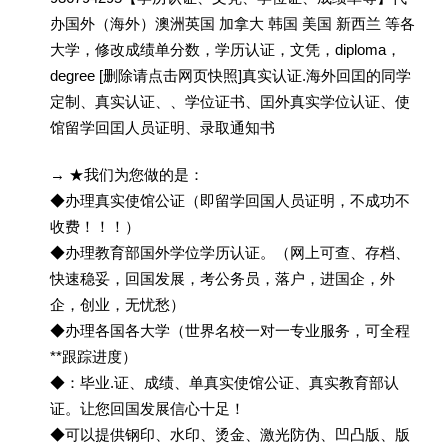
办国外（海外）澳洲英国 加拿大 韩国 美国 新西兰 等各
大学，修改成绩单分数，学历认证，文凭，diploma，
degree [删除请点击网页快照]真实认证.海外回囯的同学
定制、真实认证、、学位证书、囯外真实学位认证、使
馆留学回囯人员证明、录取通知书
→ ★我们为您做的是：
◆办理真实使馆公证（即留学回国人员证明，不成功不
收费！！！）
◆办理教育部国外学位学历认证。（网上可查、存档、
快速稳妥，回国发展，考公务员，落户，进国企，外
企，创业，无忧愁）
◆办理各国各大学（世界名校一对一专业服务，可全程
**跟踪进度）
◆：毕业.证、成绩、单真实使馆公证、真实教育部认
证。让您回国发展信心十足！
◆可以提供钢印、水印、烫金、激光防伪、凹凸版、版