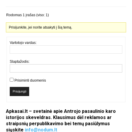
Rodomas 1 įrašas (viso: 1)
Prisijunkite, jei norite atsakyti į šią temą.
Vartotojo vardas:
Slaptažodis:
Prisiminti duomenis
Prisijungti
Apkasai.lt – svetainė apie Antrojo pasaulinio karo
istorijos skeveldras. Klausimus dėl reklamos ar
straipsnių perpublikavimo bei temų pasiūlymus
siųskite
info@nodum.lt