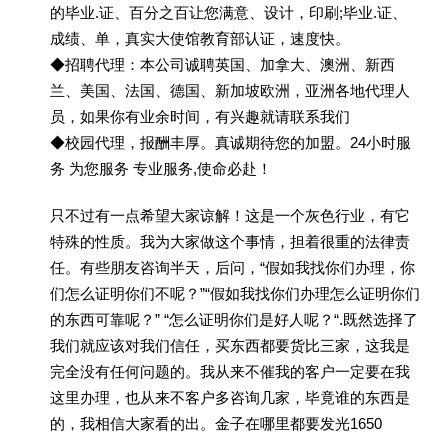
的毕业.证、百分之百让您满意、设计，印刷;毕业.证、
成绩、单，真实大使馆教育部认证，速度快。
◆招聘代理：本公司诚聘英国、加拿大、澳洲、新西
兰、美国、法国、德国、新加坡欧洲，亚洲各地代理人
员，如果你有业余时间，有兴趣就请联系我们
◆校园代理，报酬丰厚。真诚期待您的加盟。24小时服
务 为您服务 专业服务,使命必赴！
只不过有一点希望大家谅解！这是一个灰色行业，有它
特殊的性质。我为大家做这个事情，担着很重的法律责
任。有些朋友咨询半天，后问，“假如我找你们办理，你
们怎么证明你们不呢？”“假如我找你们办理怎么证明你们
的东西可靠呢？” “怎么证明你们是好人呢？“.既然选择了
我们就应该对我们信任，买东西都要货比三家，这我是
完全没有任何问题的。我从来不催我的客户一定要在我
这里办理，也从来不客户多咨询几家，毕竟谁的东西是
的，我相信大家看的出。金子在哪里都要发光1650