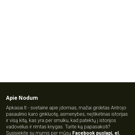
Apie Nodum
Apkasai.lt - svetainė apie įdomias, mažai girdėtas Antrojo
pasaulinio karo ginkluotę, asmenybes, neįtikėtinas istorijas
ir visą kitą, kas yra per smulku, kad patektų į istorijos
vadovėlius ir rimtas knygas. Turite ką papasakoti?
Susisiekite su mumis per mūsų
Facebook puslapį
,
el.