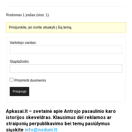
Rodomas 1 įrašas (viso: 1)
Prisijunkite, jei norite atsakyti į šią temą.
Vartotojo vardas:
Slaptažodis:
Prisiminti duomenis
Prisijungti
Apkasai.lt – svetainė apie Antrojo pasaulinio karo
istorijos skeveldras. Klausimus dėl reklamos ar
straipsnių perpublikavimo bei temų pasiūlymus
siųskite
info@nodum.lt