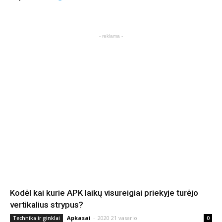
- reklama -
Kodėl kai kurie APK laikų visureigiai priekyje turėjo
vertikalius strypus?
Apkasai
-
2020 21 vasario
Technika ir ginklai
0