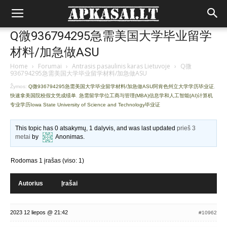
Q微936794295急需美国大学毕业留学
材料/加急做ASU
Home
›
Forumai
›
Antrasis pasaulinis karas Lietuvoje
›
Q微
936794295急需美国大学毕业留学材料/加急做ASU
Žymos:
Q微936794295急需美国大学毕业留学材料/加急做ASU阿肯色州立大学学历毕业证
,
快速拿美国院校假文凭成绩单
,
急需留学学位工商与管理(MBA)信息学和人工智能(AI)计算机
专业学历Iowa State University of Science and Technology毕业证
This topic has 0 atsakymų, 1 dalyvis, and was last updated
prieš 3
metai
by
Anonimas
.
Rodomas 1 įrašas (viso: 1)
Autorius
Įrašai
2023 12 liepos @ 21:42
#10962