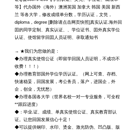
等】代办国外（海外）澳洲英国 加拿大 韩国 美国 新西
兰 等各大学，修改成绩单分数，学历认证，文凭，
diploma，degree [删除请点击网页快照]真实认证.海外回
囯的同学定制、真实认证、、学位证书、囯外真实学位
认证、使馆留学回囯人员证明、录取通知书
→ ★我们为您做的是：
◆办理真实使馆公证（即留学回国人员证明，不成功不
收费！！！）
◆办理教育部国外学位学历认证。（网上可查、存档、
快速稳妥，回国发展，考公务员，落户，进国企，外
企，创业，无忧愁）
◆办理各国各大学（世界名校一对一专业服务，可全程
**跟踪进度）
◆：毕业.证、成绩、单真实使馆公证、真实教育部认
证。让您回国发展信心十足！
◆可以提供钢印、水印、烫金、激光防伪、凹凸版、版