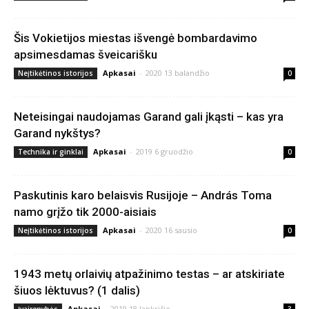
Šis Vokietijos miestas išvengė bombardavimo
apsimesdamas šveicarišku
Apkasai
-
2020 13 balandžio
Neįtikėtinos istorijos
0
Neteisingai naudojamas Garand gali įkąsti – kas yra
Garand nykštys?
Apkasai
-
2019 6 gruodžio
Technika ir ginklai
0
Paskutinis karo belaisvis Rusijoje – András Toma
namo grįžo tik 2000-aisiais
Apkasai
-
2020 16 sausio
Neįtikėtinos istorijos
0
1943 metų orlaivių atpažinimo testas – ar atskiriate
šiuos lėktuvus? (1 dalis)
Apkasai
-
2019 18 lapkričio