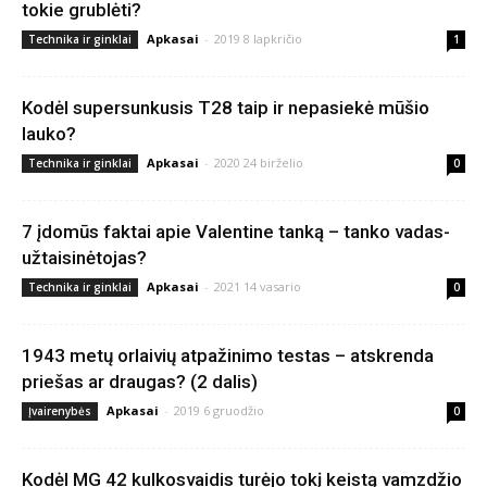
tokie grublėti?
Apkasai
-
2019 8 lapkričio
Technika ir ginklai
1
Kodėl supersunkusis T28 taip ir nepasiekė mūšio
lauko?
Apkasai
-
2020 24 birželio
Technika ir ginklai
0
7 įdomūs faktai apie Valentine tanką – tanko vadas-
užtaisinėtojas?
Apkasai
-
2021 14 vasario
Technika ir ginklai
0
1943 metų orlaivių atpažinimo testas – atskrenda
priešas ar draugas? (2 dalis)
Apkasai
-
2019 6 gruodžio
Įvairenybės
0
Kodėl MG 42 kulkosvaidis turėjo tokį keistą vamzdžio