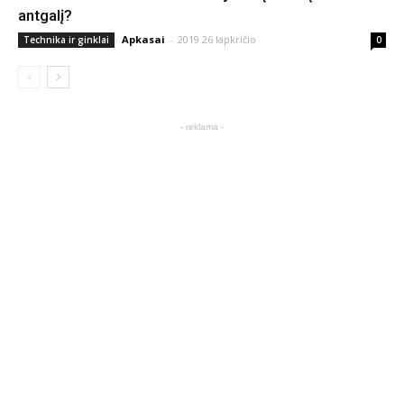
antgalį?
Apkasai
-
2019 26 lapkričio
Technika ir ginklai
0
- reklama -