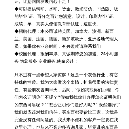
证。让您回国发展信心十足！
◆可以提供钢印、水印、烫金、激光防伪、凹凸版、版
的毕业.证、百分之百让您满意、设计，印刷;毕业.证、
成绩、单，真实大使馆教育部认证，速度快。
◆招聘代理：本公司诚聘英国、加拿大、澳洲、新西
兰、美国、法国、德国、新加坡欧洲，亚洲各地代理人
员，如果你有业余时间，有兴趣就请联系我们
◆校园代理，报酬丰厚。真诚期待您的加盟。24小时服
务 为您服务 专业服务,使命必赴！
只不过有一点希望大家谅解！这是一个灰色行业，有它
特殊的性质。我为大家做这个事情，担着很重的法律责
任。有些朋友咨询半天，后问，“假如我找你们办理，你
们怎么证明你们不呢？”“假如我找你们办理怎么证明你们
的东西可靠呢？” “怎么证明你们是好人呢？“.既然选择了
我们就应该对我们信任，买东西都要货比三家，这我是
完全没有任何问题的。我从来不催我的客户一定要在我
这里办理，也从来不客户多咨询几家，毕竟谁的东西是