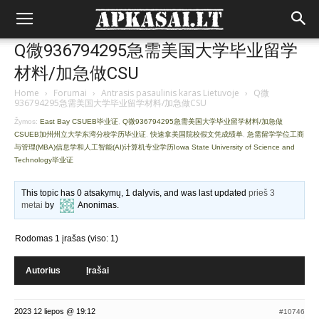
Q微936794295急需美国大学毕业留学
材料/加急做CSU
Home
›
Forumai
›
Antrasis pasaulinis karas Lietuvoje
›
Q微
936794295急需美国大学毕业留学材料/加急做CSU
Žymos:
East Bay CSUEB毕业证
,
Q微936794295急需美国大学毕业留学材料/加急做
CSUEB加州州立大学东湾分校学历毕业证
,
快速拿美国院校假文凭成绩单
,
急需留学学位工商
与管理(MBA)信息学和人工智能(AI)计算机专业学历Iowa State University of Science and
Technology毕业证
This topic has 0 atsakymų, 1 dalyvis, and was last updated
prieš 3
metai
by
Anonimas
.
Rodomas 1 įrašas (viso: 1)
Autorius
Įrašai
2023 12 liepos @ 19:12
#10746