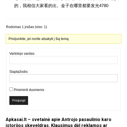
的，我相信大家看的出。金子在哪里都要发光4780
Rodomas 1 įrašas (viso: 1)
Prisijunkite, jei norite atsakyti į šią temą.
Vartotojo vardas:
Slaptažodis:
Prisiminti duomenis
Prisijungti
Apkasai.lt – svetainė apie Antrojo pasaulinio karo
istorijos skeveldras. Klausimus dėl reklamos ar