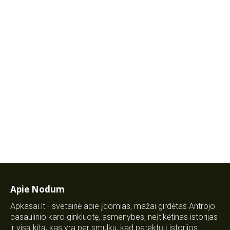
Apie Nodum
Apkasai.lt - svetainė apie įdomias, mažai girdėtas Antrojo
pasaulinio karo ginkluotę, asmenybes, neįtikėtinas istorijas
ir visą kitą, kas yra per smulku, kad patektų į istorijos