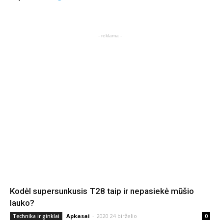
- reklama -
Kodėl supersunkusis T28 taip ir nepasiekė mūšio
lauko?
Apkasai
-
2020 24 birželio
Technika ir ginklai
0