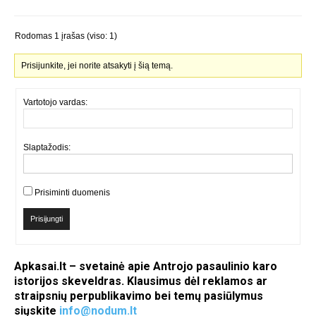
Rodomas 1 įrašas (viso: 1)
Prisijunkite, jei norite atsakyti į šią temą.
Vartotojo vardas:
Slaptažodis:
Prisiminti duomenis
Prisijungti
Apkasai.lt – svetainė apie Antrojo pasaulinio karo
istorijos skeveldras. Klausimus dėl reklamos ar
straipsnių perpublikavimo bei temų pasiūlymus
siųskite
info@nodum.lt