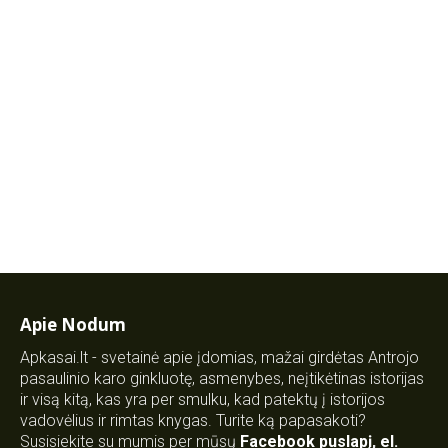
Apie Nodum
Apkasai.lt - svetainė apie įdomias, mažai girdėtas Antrojo
pasaulinio karo ginkluotę, asmenybes, neįtikėtinas istorijas
ir visą kitą, kas yra per smulku, kad patektų į istorijos
vadovėlius ir rimtas knygas. Turite ką papasakoti?
Susisiekite su mumis per mūsų
Facebook puslapį
,
el.