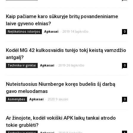
Kaip pačiame karo sūkuryje britų povandeniniame
laive gyveno elnias?
Apkasai
-
2019 14 lapkričio
Neįtikėtinos istorijos
0
Kodėl MG 42 kulkosvaidis turėjo tokį keistą vamzdžio
antgalį?
Apkasai
-
2019 26 lapkričio
Technika ir ginklai
0
Nuteistuosius Niurnberge koręs budelis šį darbą
gavo meluodamas
Apkasai
-
2020 9 sausio
Asmenybės
0
Ar žinojote, kodėl vokiški APK laikų tankai atrodo
tokie grublėti?
Apkasai
-
2019 8 lapkričio