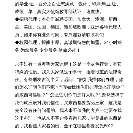
的毕业.证、百分之百让您满意、设计，印刷;毕业.证、
成绩、单，真实大使馆教育部认证，速度快。
◆招聘代理：本公司诚聘英国、加拿大、澳洲、新西
兰、美国、法国、德国、新加坡欧洲，亚洲各地代理人
员，如果你有业余时间，有兴趣就请联系我们
◆校园代理，报酬丰厚。真诚期待您的加盟。24小时服
务 为您服务 专业服务,使命必赴！
只不过有一点希望大家谅解！这是一个灰色行业，有它
特殊的性质。我为大家做这个事情，担着很重的法律责
任。有些朋友咨询半天，后问，“假如我找你们办理，你
们怎么证明你们不呢？”“假如我找你们办理怎么证明你们
的东西可靠呢？” “怎么证明你们是好人呢？“.既然选择了
我们就应该对我们信任，买东西都要货比三家，这我是
完全没有任何问题的。我从来不催我的客户一定要在我
这里办理，也从来不客户多咨询几家，毕竟谁的东西是
的，我相信大家看的出。金子在哪里都要发光6012