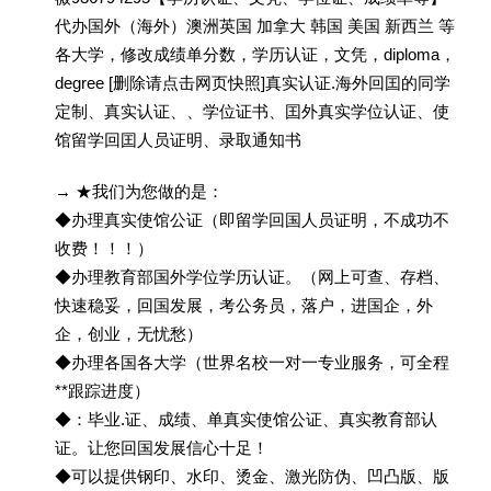
代办国外（海外）澳洲英国 加拿大 韩国 美国 新西兰 等
各大学，修改成绩单分数，学历认证，文凭，diploma，
degree [删除请点击网页快照]真实认证.海外回囯的同学
定制、真实认证、、学位证书、囯外真实学位认证、使
馆留学回囯人员证明、录取通知书
→ ★我们为您做的是：
◆办理真实使馆公证（即留学回国人员证明，不成功不
收费！！！）
◆办理教育部国外学位学历认证。（网上可查、存档、
快速稳妥，回国发展，考公务员，落户，进国企，外
企，创业，无忧愁）
◆办理各国各大学（世界名校一对一专业服务，可全程
**跟踪进度）
◆：毕业.证、成绩、单真实使馆公证、真实教育部认
证。让您回国发展信心十足！
◆可以提供钢印、水印、烫金、激光防伪、凹凸版、版