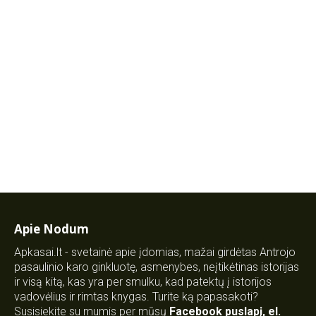
Apie Nodum
Apkasai.lt - svetainė apie įdomias, mažai girdėtas Antrojo
pasaulinio karo ginkluotę, asmenybes, neįtikėtinas istorijas
ir visą kitą, kas yra per smulku, kad patektų į istorijos
vadovėlius ir rimtas knygas. Turite ką papasakoti?
Susisiekite su mumis per mūsų
Facebook puslapį
,
el.