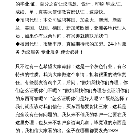
的毕业.证、百分之百让您满意、设计，印刷;毕业.证、
成绩、单，真实大使馆教育部认证，速度快。
◆招聘代理：本公司诚聘英国、加拿大、澳洲、新西
兰、美国、法国、德国、新加坡欧洲，亚洲各地代理人
员，如果你有业余时间，有兴趣就请联系我们
◆校园代理，报酬丰厚。真诚期待您的加盟。24小时服
务 为您服务 专业服务,使命必赴！
只不过有一点希望大家谅解！这是一个灰色行业，有它
特殊的性质。我为大家做这个事情，担着很重的法律责
任。有些朋友咨询半天，后问，“假如我找你们办理，你
们怎么证明你们不呢？”“假如我找你们办理怎么证明你们
的东西可靠呢？” “怎么证明你们是好人呢？“.既然选择了
我们就应该对我们信任，买东西都要货比三家，这我是
完全没有任何问题的。我从来不催我的客户一定要在我
这里办理，也从来不客户多咨询几家，毕竟谁的东西是
的，我相信大家看的出。金子在哪里都要发光1929