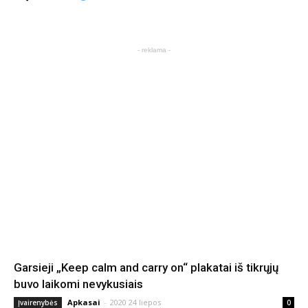
- reklama -
Garsieji „Keep calm and carry on“ plakatai iš tikrųjų
buvo laikomi nevykusiais
Apkasai
-
2020 24 liepos
Įvairenybės
0