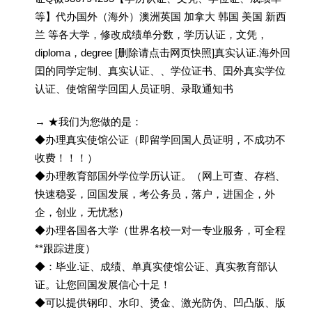
等】代办国外（海外）澳洲英国 加拿大 韩国 美国 新西
兰 等各大学，修改成绩单分数，学历认证，文凭，
diploma，degree [删除请点击网页快照]真实认证.海外回
囯的同学定制、真实认证、、学位证书、囯外真实学位
认证、使馆留学回囯人员证明、录取通知书
→ ★我们为您做的是：
◆办理真实使馆公证（即留学回国人员证明，不成功不
收费！！！）
◆办理教育部国外学位学历认证。（网上可查、存档、
快速稳妥，回国发展，考公务员，落户，进国企，外
企，创业，无忧愁）
◆办理各国各大学（世界名校一对一专业服务，可全程
**跟踪进度）
◆：毕业.证、成绩、单真实使馆公证、真实教育部认
证。让您回国发展信心十足！
◆可以提供钢印、水印、烫金、激光防伪、凹凸版、版