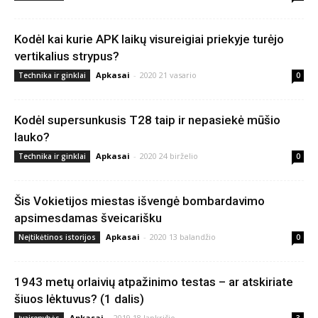
Kodėl kai kurie APK laikų visureigiai priekyje turėjo
vertikalius strypus?
Apkasai
-
2020 21 vasario
Technika ir ginklai
0
Kodėl supersunkusis T28 taip ir nepasiekė mūšio
lauko?
Apkasai
-
2020 24 birželio
Technika ir ginklai
0
Šis Vokietijos miestas išvengė bombardavimo
apsimesdamas šveicarišku
Apkasai
-
2020 13 balandžio
Neįtikėtinos istorijos
0
1943 metų orlaivių atpažinimo testas – ar atskiriate
šiuos lėktuvus? (1 dalis)
Apkasai
-
2019 18 lapkričio