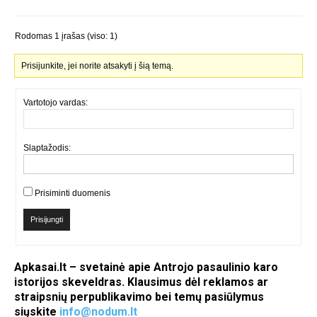
Rodomas 1 įrašas (viso: 1)
Prisijunkite, jei norite atsakyti į šią temą.
Vartotojo vardas:
Slaptažodis:
Prisiminti duomenis
Prisijungti
Apkasai.lt – svetainė apie Antrojo pasaulinio karo
istorijos skeveldras. Klausimus dėl reklamos ar
straipsnių perpublikavimo bei temų pasiūlymus
siųskite
info@nodum.lt