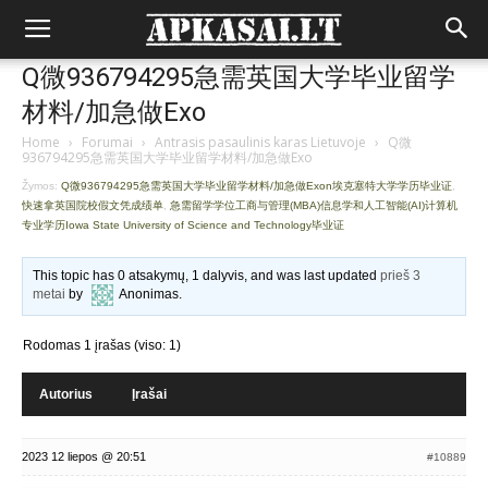
Q微936794295急需英国大学毕业留学
材料/加急做Exo
Home
›
Forumai
›
Antrasis pasaulinis karas Lietuvoje
›
Q微
936794295急需英国大学毕业留学材料/加急做Exo
Žymos:
Q微936794295急需英国大学毕业留学材料/加急做Exon埃克塞特大学学历毕业证
,
快速拿英国院校假文凭成绩单
,
急需留学学位工商与管理(MBA)信息学和人工智能(AI)计算机
专业学历Iowa State University of Science and Technology毕业证
This topic has 0 atsakymų, 1 dalyvis, and was last updated
prieš 3
metai
by
Anonimas
.
Rodomas 1 įrašas (viso: 1)
Autorius
Įrašai
2023 12 liepos @ 20:51
#10889