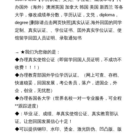
办国外（海外）澳洲英国 加拿大 韩国 美国 新西兰 等各
大学，修改成绩单分数，学历认证，文凭，diploma，
degree [删除请点击网页快照]真实认证.海外回囯的同学
定制、真实认证、、学位证书、囯外真实学位认证、使
馆留学回囯人员证明、录取通知书
→ ★我们为您做的是：
◆办理真实使馆公证（即留学回国人员证明，不成功不
收费！！！）
◆办理教育部国外学位学历认证。（网上可查、存档、
快速稳妥，回国发展，考公务员，落户，进国企，外
企，创业，无忧愁）
◆办理各国各大学（世界名校一对一专业服务，可全程
**跟踪进度）
◆：毕业.证、成绩、单真实使馆公证、真实教育部认
证。让您回国发展信心十足！
◆可以提供钢印、水印、烫金、激光防伪、凹凸版、版