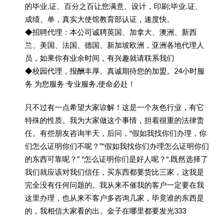
的毕业.证、百分之百让您满意、设计，印刷;毕业.证、
成绩、单，真实大使馆教育部认证，速度快。
◆招聘代理：本公司诚聘英国、加拿大、澳洲、新西
兰、美国、法国、德国、新加坡欧洲，亚洲各地代理人
员，如果你有业余时间，有兴趣就请联系我们
◆校园代理，报酬丰厚。真诚期待您的加盟。24小时服
务 为您服务 专业服务,使命必赴！
只不过有一点希望大家谅解！这是一个灰色行业，有它
特殊的性质。我为大家做这个事情，担着很重的法律责
任。有些朋友咨询半天，后问，“假如我找你们办理，你
们怎么证明你们不呢？”“假如我找你们办理怎么证明你们
的东西可靠呢？” “怎么证明你们是好人呢？“.既然选择了
我们就应该对我们信任，买东西都要货比三家，这我是
完全没有任何问题的。我从来不催我的客户一定要在我
这里办理，也从来不客户多咨询几家，毕竟谁的东西是
的，我相信大家看的出。金子在哪里都要发光333