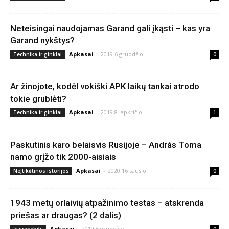
Neteisingai naudojamas Garand gali įkąsti – kas yra
Garand nykštys?
Apkasai
-
2019 6 gruodžio
Technika ir ginklai
0
Ar žinojote, kodėl vokiški APK laikų tankai atrodo
tokie grublėti?
Apkasai
-
2019 8 lapkričio
Technika ir ginklai
1
Paskutinis karo belaisvis Rusijoje – András Toma
namo grįžo tik 2000-aisiais
Apkasai
-
2020 16 sausio
Neįtikėtinos istorijos
0
1943 metų orlaivių atpažinimo testas – atskrenda
priešas ar draugas? (2 dalis)
Apkasai
-
2019 6 gruodžio