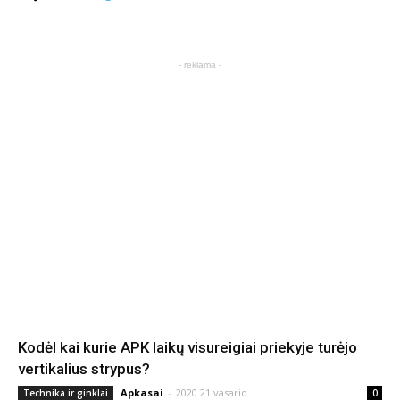
- reklama -
Kodėl kai kurie APK laikų visureigiai priekyje turėjo
vertikalius strypus?
Apkasai
-
2020 21 vasario
Technika ir ginklai
0