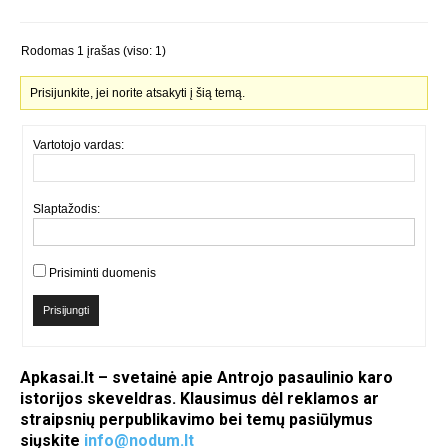
Rodomas 1 įrašas (viso: 1)
Prisijunkite, jei norite atsakyti į šią temą.
Vartotojo vardas:
Slaptažodis:
Prisiminti duomenis
Prisijungti
Apkasai.lt – svetainė apie Antrojo pasaulinio karo
istorijos skeveldras. Klausimus dėl reklamos ar
straipsnių perpublikavimo bei temų pasiūlymus
siųskite
info@nodum.lt