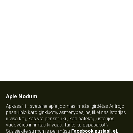
Apie Nodum
Apkasai.lt - svetainė apie įdomias, mažai girdėtas Antrojo
pasaulinio karo ginkluotę, asmenybes, neįtikėtinas istorijas
ir visą kitą, kas yra per smulku, kad patektų į istorijos
vadovėlius ir rimtas knygas. Turite ką papasakoti?
Susisiekite su mumis per mūsų
Facebook puslapį
,
el.