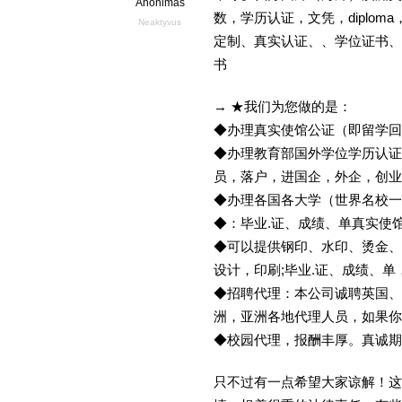
Anonimas
数，学历认证，文凭，diploma
Neaktyvus
定制、真实认证、、学位证书、
书
→ ★我们为您做的是：
◆办理真实使馆公证（即留学
◆办理教育部国外学位学历认证
员，落户，进国企，外企，创
◆办理各国各大学（世界名校
◆：毕业.证、成绩、单真实使
◆可以提供钢印、水印、烫金、
设计，印刷;毕业.证、成绩、
◆招聘代理：本公司诚聘英国、
洲，亚洲各地代理人员，如果你
◆校园代理，报酬丰厚。真诚期待
只不过有一点希望大家谅解！这