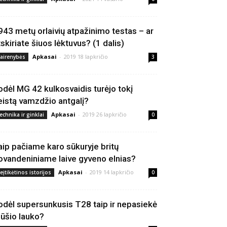
943 metų orlaivių atpažinimo testas – ar
tskiriate šiuos lėktuvus? (1 dalis)
Apkasai
-
2019 18 lapkričio
vairenybės
3
odėl MG 42 kulkosvaidis turėjo tokį
eistą vamzdžio antgalį?
Apkasai
-
2019 26 lapkričio
echnika ir ginklai
0
aip pačiame karo sūkuryje britų
ovandeniniame laive gyveno elnias?
Apkasai
-
2019 14 lapkričio
eįtikėtinos istorijos
0
odėl supersunkusis T28 taip ir nepasiekė
ūšio lauko?