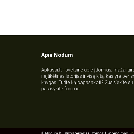
Apie Nodum
Apkasai.lt - svetainė apie įdomias, mažai gi
neįtikėtinas istorijas ir visą kitą, kas yra per
knygas. Turite ką papasakoti? Susisiekite 
parašykite forume.
© Nodum.lt | Visos teisės saugomos | Sprendimas:
Sb