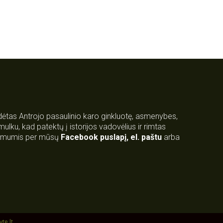
rdėtas Antrojo pasaulinio karo ginkluotę, asmenybes,
 smulku, kad patektų į istorijos vadovėlius ir rimtas
su mumis per mūsų
Facebook puslapį
,
el. paštu
arba
yte.lt