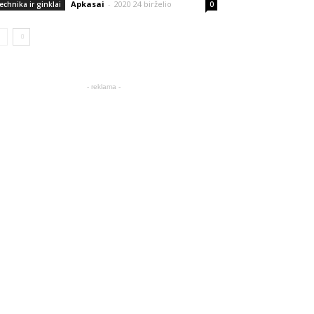
Apkasai
-
2020 24 birželio
echnika ir ginklai
0
- reklama -