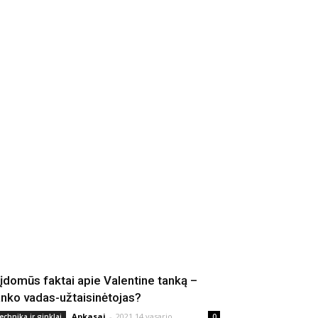
 įdomūs faktai apie Valentine tanką –
anko vadas-užtaisinėtojas?
Apkasai
-
2021 14 vasario
echnika ir ginklai
0