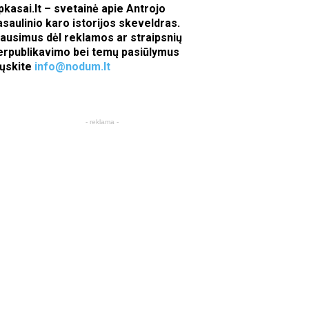
pkasai.lt – svetainė apie Antrojo
asaulinio karo istorijos skeveldras.
lausimus dėl reklamos ar straipsnių
erpublikavimo bei temų pasiūlymus
iųskite
info@nodum.lt
- reklama -