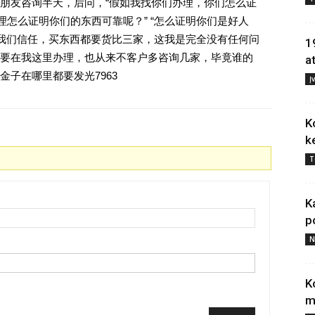
朋友咨询半天，后问，“假如我找你们办理，你们怎么证
理怎么证明你们的东西可靠呢？” “怎么证明你们是好人
对我们信任，买东西都要货比三家，这我是完全没有任何问
1
要在我这里办理，也从来不客户多咨询几家，毕竟谁的
a
子在哪里都要发光7963
Į
K
k
T
K
p
N
K
m