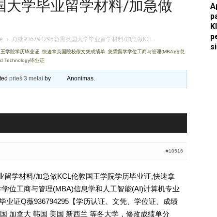
需英国大学毕业留学材料/加急做
A
p
Apkasai.lt
K
p
je
›
Q微936794295急需英国大学毕业留学材料/加急做KCL
s
敦国王学院学历毕业证
,
快速拿英国院校假文凭成绩单
,
急需留学学位工商与管理(MBA)信息
nd Technology毕业证
ated
prieš 3 metai
by
Anonimas
.
#10516
学毕业留学材料/加急做KCL伦敦国王学院学历毕业证,快速拿
学位工商与管理(MBA)信息学和人工智能(AI)计算机专业
don KCL毕业证Q薇936794295【学历认证、文凭、学位证、成绩
 加拿大 韩国 美国 新西兰 等各大学，修改成绩单分