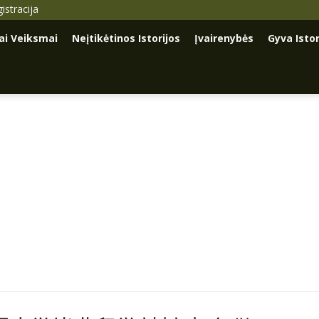
istracija
iai Veiksmai
Neįtikėtinos Istorijos
Įvairenybės
Gyva Istor