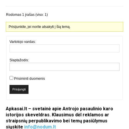
Rodomas 1 įrašas (viso: 1)
Prisijunkite, jei norite atsakyti į šią temą.
Vartotojo vardas:
Slaptažodis:
Prisiminti duomenis
Prisijungti
Apkasai.lt – svetainė apie Antrojo pasaulinio karo
istorijos skeveldras. Klausimus dėl reklamos ar
straipsnių perpublikavimo bei temų pasiūlymus
siųskite
info@nodum.lt