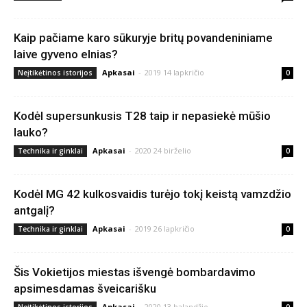
Kaip pačiame karo sūkuryje britų povandeniniame
laive gyveno elnias?
Apkasai
-
2019 14 lapkričio
Neįtikėtinos istorijos
0
Kodėl supersunkusis T28 taip ir nepasiekė mūšio
lauko?
Apkasai
-
2020 24 birželio
Technika ir ginklai
0
Kodėl MG 42 kulkosvaidis turėjo tokį keistą vamzdžio
antgalį?
Apkasai
-
2019 26 lapkričio
Technika ir ginklai
0
Šis Vokietijos miestas išvengė bombardavimo
apsimesdamas šveicarišku
Apkasai
-
2020 13 balandžio