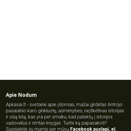
Apie Nodum
Apkasai.lt - svetainė apie įdomias, mažai girdėtas Antrojo
pasaulinio karo ginkluotę, asmenybes, neįtikėtinas istorijas
ir visą kitą, kas yra per smulku, kad patektų į istorijos
vadovėlius ir rimtas knygas. Turite ką papasakoti?
Susisiekite su mumis per mūsų
Facebook puslapį
,
el.