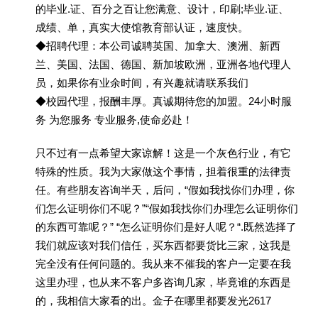
的毕业.证、百分之百让您满意、设计，印刷;毕业.证、
成绩、单，真实大使馆教育部认证，速度快。
◆招聘代理：本公司诚聘英国、加拿大、澳洲、新西
兰、美国、法国、德国、新加坡欧洲，亚洲各地代理人
员，如果你有业余时间，有兴趣就请联系我们
◆校园代理，报酬丰厚。真诚期待您的加盟。24小时服
务 为您服务 专业服务,使命必赴！
只不过有一点希望大家谅解！这是一个灰色行业，有它
特殊的性质。我为大家做这个事情，担着很重的法律责
任。有些朋友咨询半天，后问，“假如我找你们办理，你
们怎么证明你们不呢？”“假如我找你们办理怎么证明你们
的东西可靠呢？” “怎么证明你们是好人呢？“.既然选择了
我们就应该对我们信任，买东西都要货比三家，这我是
完全没有任何问题的。我从来不催我的客户一定要在我
这里办理，也从来不客户多咨询几家，毕竟谁的东西是
的，我相信大家看的出。金子在哪里都要发光2617