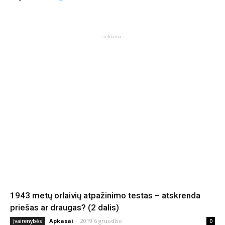
- reklama -
1943 metų orlaivių atpažinimo testas – atskrenda
priešas ar draugas? (2 dalis)
Apkasai
-
2019 6 gruodžio
Įvairenybės
0