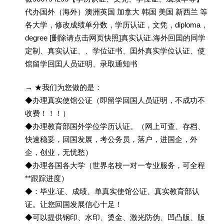
代办国外（海外）澳洲英国 加拿大 韩国 美国 新西兰 等
各大学，修改成绩单分数，学历认证，文凭，diploma，
degree [删除请点击网页快照]真实认证.海外回囯的同学
定制、真实认证、、学位证书、囯外真实学位认证、使
馆留学回囯人员证明、录取通知书
→ ★我们为您做的是：
◆办理真实使馆公证（即留学回国人员证明，不成功不
收费！！！）
◆办理教育部国外学位学历认证。（网上可查、存档、
快速稳妥，回国发展，考公务员，落户，进国企，外
企，创业，无忧愁）
◆办理各国各大学（世界名校一对一专业服务，可全程
**跟踪进度）
◆：毕业.证、成绩、单真实使馆公证、真实教育部认
证。让您回国发展信心十足！
◆可以提供钢印、水印、烫金、激光防伪、凹凸版、版