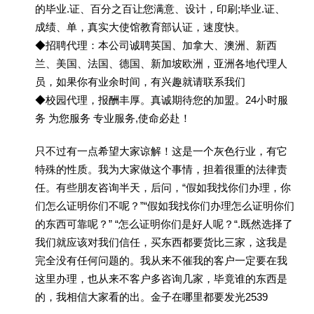
的毕业.证、百分之百让您满意、设计，印刷;毕业.证、
成绩、单，真实大使馆教育部认证，速度快。
◆招聘代理：本公司诚聘英国、加拿大、澳洲、新西
兰、美国、法国、德国、新加坡欧洲，亚洲各地代理人
员，如果你有业余时间，有兴趣就请联系我们
◆校园代理，报酬丰厚。真诚期待您的加盟。24小时服
务 为您服务 专业服务,使命必赴！
只不过有一点希望大家谅解！这是一个灰色行业，有它
特殊的性质。我为大家做这个事情，担着很重的法律责
任。有些朋友咨询半天，后问，“假如我找你们办理，你
们怎么证明你们不呢？”“假如我找你们办理怎么证明你们
的东西可靠呢？” “怎么证明你们是好人呢？“.既然选择了
我们就应该对我们信任，买东西都要货比三家，这我是
完全没有任何问题的。我从来不催我的客户一定要在我
这里办理，也从来不客户多咨询几家，毕竟谁的东西是
的，我相信大家看的出。金子在哪里都要发光2539