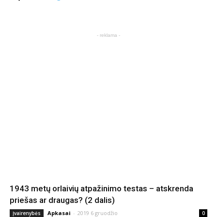
- reklama -
1943 metų orlaivių atpažinimo testas – atskrenda
priešas ar draugas? (2 dalis)
Apkasai
-
2019 6 gruodžio
Įvairenybės
0