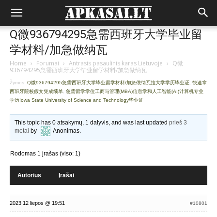
Q微936794295急需西班牙大学毕业留
学材料/加急做纳瓦
Home
›
Forumai
›
Antrasis pasaulinis karas Lietuvoje
›
Q微
936794295急需西班牙大学毕业留学材料/加急做纳瓦
Žymos:
Q微936794295急需西班牙大学毕业留学材料/加急做纳瓦拉大学学历毕业证
,
快速拿
西班牙院校假文凭成绩单
,
急需留学学位工商与管理(MBA)信息学和人工智能(AI)计算机专业
学历Iowa State University of Science and Technology毕业证
This topic has 0 atsakymų, 1 dalyvis, and was last updated
prieš 3
metai
by
Anonimas
.
Rodomas 1 įrašas (viso: 1)
Autorius
Įrašai
2023 12 liepos @ 19:51
#10801