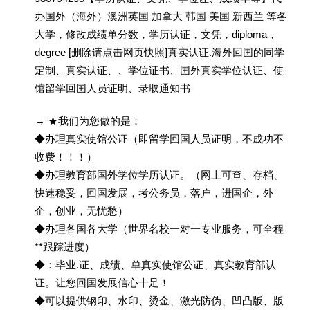
办国外（海外）澳洲英国 加拿大 韩国 美国 新西兰 等各
大学，修改成绩单分数，学历认证，文凭，diploma，
degree [删除请点击网页快照]真实认证.海外回囯的同学
定制、真实认证、、学位证书、囯外真实学位认证、使
馆留学回囯人员证明、录取通知书
→ ★我们为您做的是：
◆办理真实使馆公证（即留学回国人员证明，不成功不
收费！！！）
◆办理教育部国外学位学历认证。（网上可查、存档、
快速稳妥，回国发展，考公务员，落户，进国企，外
企，创业，无忧愁）
◆办理各国各大学（世界名校一对一专业服务，可全程
**跟踪进度）
◆：毕业.证、成绩、单真实使馆公证、真实教育部认
证。让您回国发展信心十足！
◆可以提供钢印、水印、烫金、激光防伪、凹凸版、版