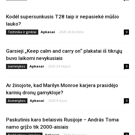
Kodėl supersunkusis T28 taip ir nepasiekė mūšio
lauko?
Apkasai
-
2020 24 birželio
Technika ir ginklai
0
Garsieji „Keep calm and carry on“ plakatai iš tikrųjų
buvo laikomi nevykusiais
Apkasai
-
2020 24 liepos
Įvairenybės
0
Ar žinojote, kad Marilyn Monroe karjera prasidėjo
karinių dronų gamykloje?
Apkasai
-
2020 8 kovo
Asmenybės
0
Paskutinis karo belaisvis Rusijoje – András Toma
namo grįžo tik 2000-aisiais
Apkasai
-
2020 16 sausio