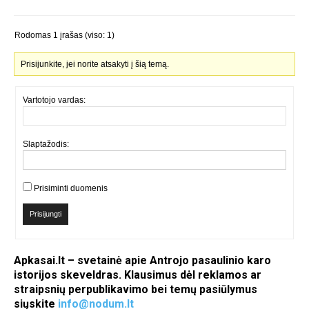
Rodomas 1 įrašas (viso: 1)
Prisijunkite, jei norite atsakyti į šią temą.
Vartotojo vardas:
Slaptažodis:
Prisiminti duomenis
Prisijungti
Apkasai.lt – svetainė apie Antrojo pasaulinio karo
istorijos skeveldras. Klausimus dėl reklamos ar
straipsnių perpublikavimo bei temų pasiūlymus
siųskite
info@nodum.lt