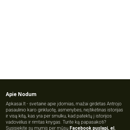
Apie Nodum
Apkasai.lt - svetainė apie įdomias, mažai girdėtas Antrojo
pasaulinio karo ginkluotę, asmenybes, neįtikėtinas istorijas
ir visą kitą, kas yra per smulku, kad patektų į istorijos
vadovėlius ir rimtas knygas. Turite ką papasakoti?
Susisiekite su mumis per mūsų
Facebook puslapį
,
el.