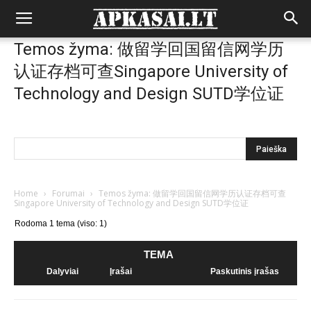
Temos žyma: 做留学回国留信网学历
认证存档可查Singapore University of
Technology and Design SUTD学位证
Home
›
Forumai
›
Temos žyma: 做留学回国留信网学历认证存档可查
Singapore University of Technology and Design SUTD学位证
Rodoma 1 tema (viso: 1)
TEMA
Dalyviai
Įrašai
Paskutinis įrašas