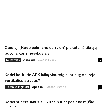
Garsieji „Keep calm and carry on“ plakatai iš tikrųjų
buvo laikomi nevykusiais
Apkasai
-
2020 24 liepos
Įvairenybės
0
Kodėl kai kurie APK laikų visureigiai priekyje turėjo
vertikalius strypus?
Apkasai
-
2020 21 vasario
Technika ir ginklai
0
Kodėl supersunkusis T28 taip ir nepasiekė mūšio