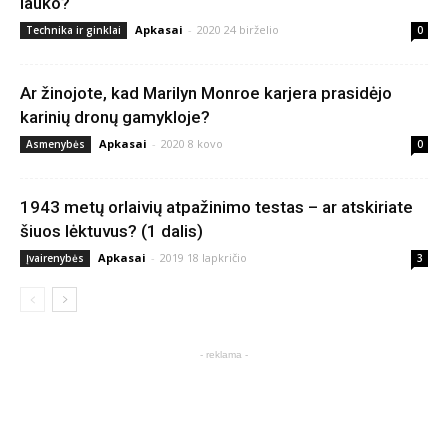
lauko?
Apkasai
-
2020 24 birželio
Technika ir ginklai
0
Ar žinojote, kad Marilyn Monroe karjera prasidėjo
karinių dronų gamykloje?
Apkasai
-
2020 8 kovo
Asmenybės
0
1943 metų orlaivių atpažinimo testas – ar atskiriate
šiuos lėktuvus? (1 dalis)
Apkasai
-
2019 18 lapkričio
Įvairenybės
3
- reklama -