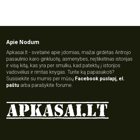
Apie Nodum
Apkasai.lt - svetainė apie įdomias, mažai girdėtas Antrojo
pasaulinio karo ginkluotę, asmenybes, neįtikėtinas istorijas
ir visą kitą, kas yra per smulku, kad patektų į istorijos
vadovėlius ir rimtas knygas. Turite ką papasakoti?
Susisiekite su mumis per mūsų
Facebook puslapį
,
el.
paštu
arba parašykite forume.