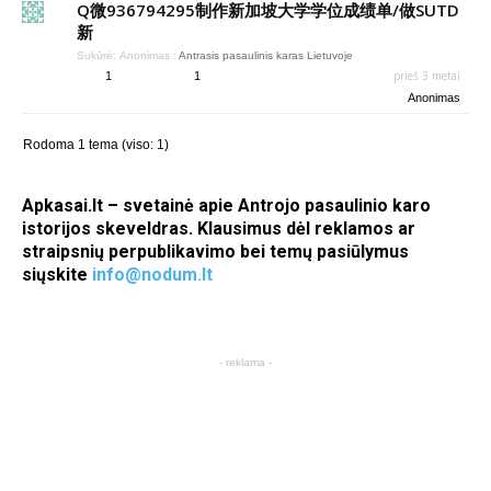
Q微936794295制作新加坡大学学位成绩单/做SUTD
新
Sukūrė:
Anonimas
:
Antrasis pasaulinis karas Lietuvoje
prieš 3 metai
1
1
Anonimas
Rodoma 1 tema (viso: 1)
Apkasai.lt – svetainė apie Antrojo pasaulinio karo
istorijos skeveldras. Klausimus dėl reklamos ar
straipsnių perpublikavimo bei temų pasiūlymus
siųskite
info@nodum.lt
- reklama -