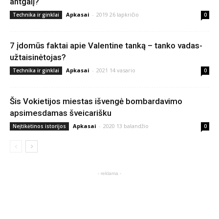
antgalį?
Apkasai
-
2019 26 lapkričio
Technika ir ginklai
0
7 įdomūs faktai apie Valentine tanką – tanko vadas-
užtaisinėtojas?
Apkasai
-
2021 14 vasario
Technika ir ginklai
0
Šis Vokietijos miestas išvengė bombardavimo
apsimesdamas šveicarišku
Apkasai
-
2020 13 balandžio
Neįtikėtinos istorijos
0
- reklama -