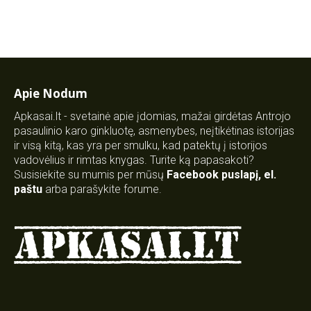
Apie Nodum
Apkasai.lt - svetainė apie įdomias, mažai girdėtas Antrojo
pasaulinio karo ginkluotę, asmenybes, neįtikėtinas istorijas
ir visą kitą, kas yra per smulku, kad patektų į istorijos
vadovėlius ir rimtas knygas. Turite ką papasakoti?
Susisiekite su mumis per mūsų
Facebook puslapį
,
el.
paštu
arba parašykite forume.