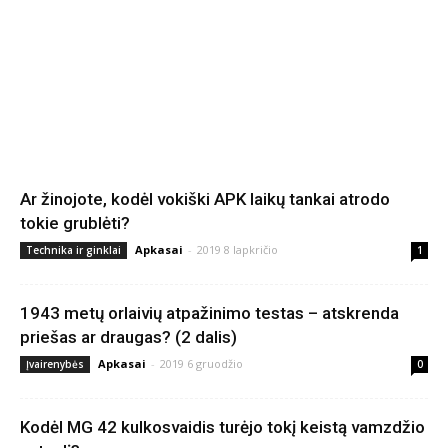
Ar žinojote, kodėl vokiški APK laikų tankai atrodo
tokie grublėti?
Apkasai
-
2019 8 lapkričio
Technika ir ginklai
1
1943 metų orlaivių atpažinimo testas – atskrenda
priešas ar draugas? (2 dalis)
Apkasai
-
2019 6 gruodžio
Įvairenybės
0
Kodėl MG 42 kulkosvaidis turėjo tokį keistą vamzdžio