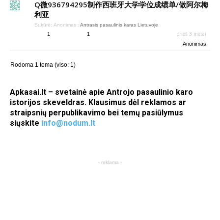
Q微936794295制作西班牙大学学位成绩单/做阿尔梅
利亚
Sukūrė:
Anonimas
:
Antrasis pasaulinis karas Lietuvoje
prieš 3 metai
1
1
Anonimas
Rodoma 1 tema (viso: 1)
Apkasai.lt – svetainė apie Antrojo pasaulinio karo
istorijos skeveldras. Klausimus dėl reklamos ar
straipsnių perpublikavimo bei temų pasiūlymus
siųskite
info@nodum.lt
- reklama -