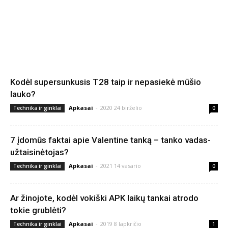
Kodėl supersunkusis T28 taip ir nepasiekė mūšio
lauko?
Apkasai
-
2020 24 birželio
Technika ir ginklai
0
7 įdomūs faktai apie Valentine tanką – tanko vadas-
užtaisinėtojas?
Apkasai
-
2021 14 vasario
Technika ir ginklai
0
Ar žinojote, kodėl vokiški APK laikų tankai atrodo
tokie grublėti?
Apkasai
-
2019 8 lapkričio
Technika ir ginklai
1