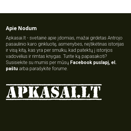
Apie Nodum
Apkasai.lt - svetainė apie įdomias, mažai girdėtas Antrojo
pasaulinio karo ginkluotę, asmenybes, neįtikėtinas istorijas
ir visą kitą, kas yra per smulku, kad patektų į istorijos
vadovėlius ir rimtas knygas. Turite ką papasakoti?
Susisiekite su mumis per mūsų
Facebook puslapį
,
el.
paštu
arba parašykite forume.