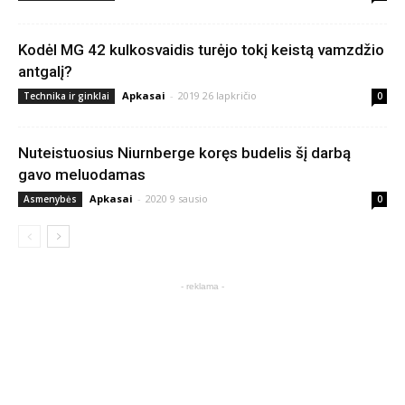
Kodėl MG 42 kulkosvaidis turėjo tokį keistą vamzdžio
antgalį?
Apkasai
-
2019 26 lapkričio
Technika ir ginklai
0
Nuteistuosius Niurnberge koręs budelis šį darbą
gavo meluodamas
Apkasai
-
2020 9 sausio
Asmenybės
0
- reklama -