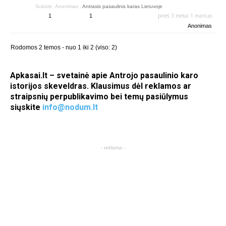
Sukūrė:
Anonimas
:
Antrasis pasaulinis karas Lietuvoje
prieš 3 metai 1 mėnuo
1
1
Anonimas
Rodomos 2 temos - nuo 1 iki 2 (viso: 2)
Apkasai.lt – svetainė apie Antrojo pasaulinio karo
istorijos skeveldras. Klausimus dėl reklamos ar
straipsnių perpublikavimo bei temų pasiūlymus
siųskite
info@nodum.lt
- reklama -