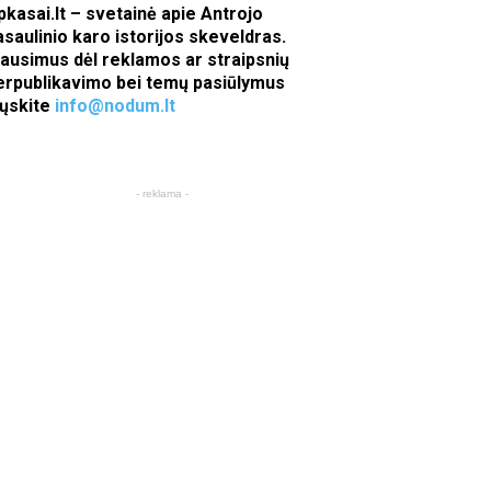
pkasai.lt – svetainė apie Antrojo
asaulinio karo istorijos skeveldras.
lausimus dėl reklamos ar straipsnių
erpublikavimo bei temų pasiūlymus
iųskite
info@nodum.lt
- reklama -