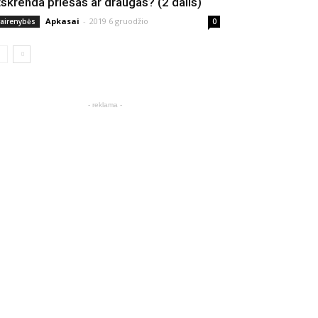
tskrenda priešas ar draugas? (2 dalis)
Apkasai
-
2019 6 gruodžio
vairenybės
0
- reklama -