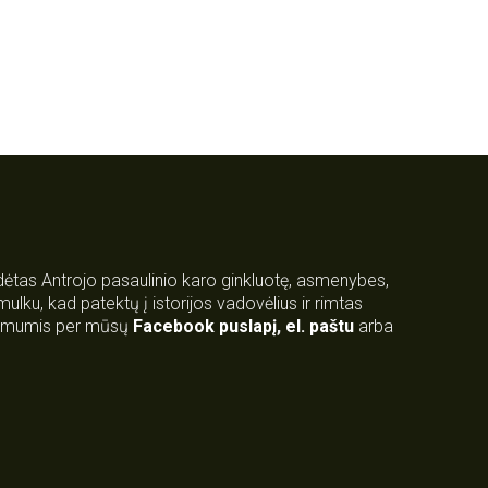
rdėtas Antrojo pasaulinio karo ginkluotę, asmenybes,
 smulku, kad patektų į istorijos vadovėlius ir rimtas
su mumis per mūsų
Facebook puslapį
,
el. paštu
arba