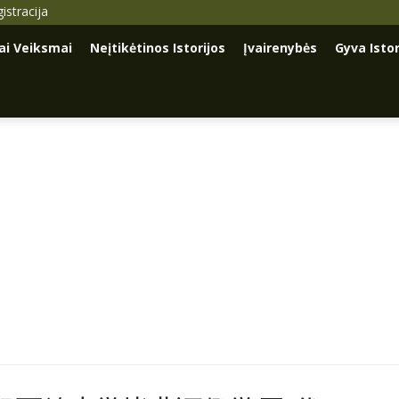
istracija
iai Veiksmai
Neįtikėtinos Istorijos
Įvairenybės
Gyva Istor