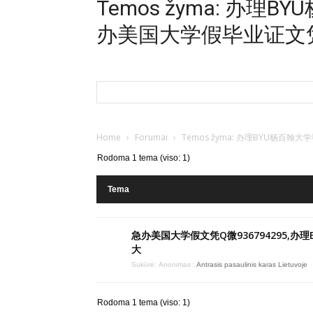
Temos žyma: 办
办美国大学假毕业证文
Home
›
Forumai
›
Temos žyma: 办理BYU杨
Rodoma 1 tema (viso: 1)
Tema
急办美国大学假文凭Q微936794295,办理
大
Sukūrė:
Anonimas
:
Antrasis pasaulinis karas Lietuvoje
Rodoma 1 tema (viso: 1)