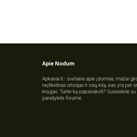
Apie Nodum
Apkasai.lt - svetainė apie įdomias, mažai gi
neįtikėtinas istorijas ir visą kitą, kas yra per
knygas. Turite ką papasakoti? Susisiekite 
parašykite forume.