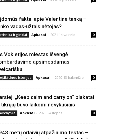
 įdomūs faktai apie Valentine tanką –
anko vadas-užtaisinėtojas?
Apkasai
-
2021 14 vasario
echnika ir ginklai
0
is Vokietijos miestas išvengė
ombardavimo apsimesdamas
veicarišku
Apkasai
-
2020 13 balandžio
eįtikėtinos istorijos
0
arsieji „Keep calm and carry on“ plakatai
š tikrųjų buvo laikomi nevykusiais
Apkasai
-
2020 24 liepos
vairenybės
0
943 metų orlaivių atpažinimo testas –