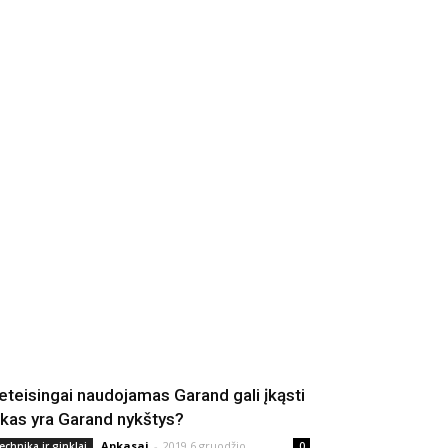
eteisingai naudojamas Garand gali įkąsti
 kas yra Garand nykštys?
Apkasai
-
2019 6 gruodžio
echnika ir ginklai
0