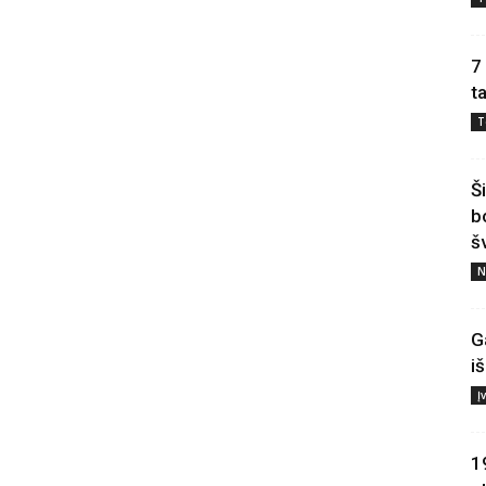
7
t
T
Š
b
š
N
G
i
Į
1