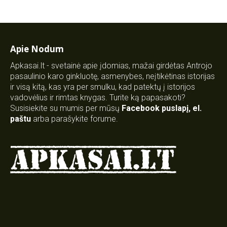
Apie Nodum
Apkasai.lt - svetainė apie įdomias, mažai girdėtas Antrojo
pasaulinio karo ginkluotę, asmenybes, neįtikėtinas istorijas
ir visą kitą, kas yra per smulku, kad patektų į istorijos
vadovėlius ir rimtas knygas. Turite ką papasakoti?
Susisiekite su mumis per mūsų
Facebook puslapį
,
el.
paštu
arba parašykite forume.