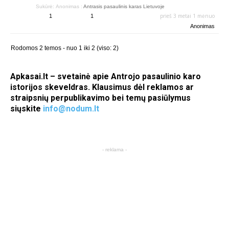
Sukūrė:
Anonimas
:
Antrasis pasaulinis karas Lietuvoje
prieš 3 metai 1 mėnuo
1
1
Anonimas
Rodomos 2 temos - nuo 1 iki 2 (viso: 2)
Apkasai.lt – svetainė apie Antrojo pasaulinio karo
istorijos skeveldras. Klausimus dėl reklamos ar
straipsnių perpublikavimo bei temų pasiūlymus
siųskite
info@nodum.lt
- reklama -