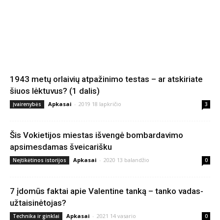
1943 metų orlaivių atpažinimo testas – ar atskiriate
šiuos lėktuvus? (1 dalis)
Apkasai
-
2019 18 lapkričio
Įvairenybės
3
Šis Vokietijos miestas išvengė bombardavimo
apsimesdamas šveicarišku
Apkasai
-
2020 13 balandžio
Neįtikėtinos istorijos
0
7 įdomūs faktai apie Valentine tanką – tanko vadas-
užtaisinėtojas?
Apkasai
-
2021 14 vasario
Technika ir ginklai
0