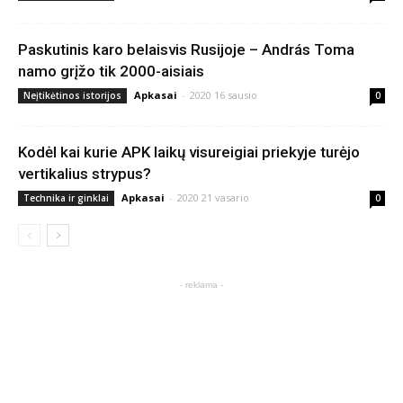
Paskutinis karo belaisvis Rusijoje – András Toma
namo grįžo tik 2000-aisiais
Apkasai
-
2020 16 sausio
Neįtikėtinos istorijos
0
Kodėl kai kurie APK laikų visureigiai priekyje turėjo
vertikalius strypus?
Apkasai
-
2020 21 vasario
Technika ir ginklai
0
- reklama -