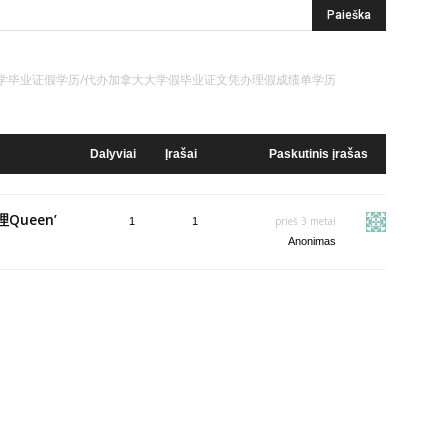
’s皇后大学毕业证假学历/代办加拿大大学假毕业证文凭办理假成绩单学历
Dalyviai
Įrašai
Paskutinis įrašas
Queen’
prieš 3 metai
1
1
Anonimas