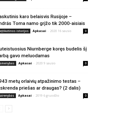
askutinis karo belaisvis Rusijoje –
ndrás Toma namo grįžo tik 2000-aisiais
Apkasai
-
2020 16 sausio
eįtikėtinos istorijos
0
uteistuosius Niurnberge koręs budelis šį
arbą gavo meluodamas
Apkasai
-
2020 9 sausio
smenybės
0
943 metų orlaivių atpažinimo testas –
tskrenda priešas ar draugas? (2 dalis)
Apkasai
-
2019 6 gruodžio
vairenybės
0