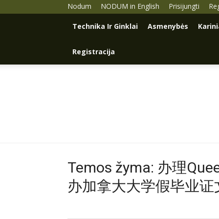
Nodum
NODUM in English
Prisijungti
Reg
Technika Ir Ginklai
Asmenybės
Karin
Registracija
Temos žyma: 办理
办加拿大大学假毕业证