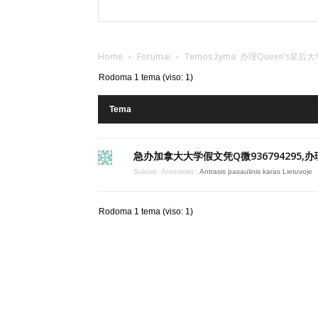
Home
›
Forumai
›
Temos žyma: 办理Queen
Rodoma 1 tema (viso: 1)
Tema
急办加拿大大学假文凭Q微936794295,办理
Sukūrė:
Anonimas
:
Antrasis pasaulinis karas Lietuvoje
Rodoma 1 tema (viso: 1)