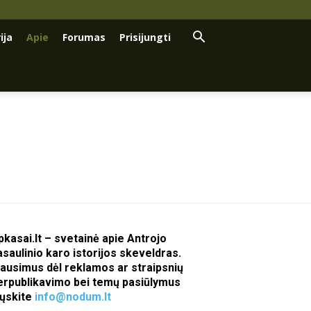
ija
Apie
Forumas
Prisijungti
pkasai.lt – svetainė apie Antrojo
asaulinio karo istorijos skeveldras.
lausimus dėl reklamos ar straipsnių
erpublikavimo bei temų pasiūlymus
iųskite
info@nodum.lt