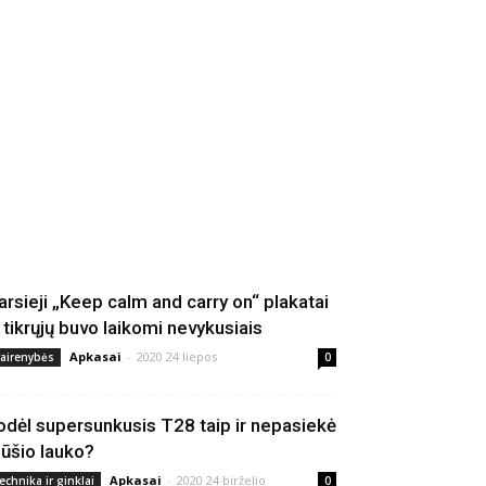
arsieji „Keep calm and carry on“ plakatai
š tikrųjų buvo laikomi nevykusiais
Apkasai
-
2020 24 liepos
vairenybės
0
odėl supersunkusis T28 taip ir nepasiekė
ūšio lauko?
Apkasai
-
2020 24 birželio
echnika ir ginklai
0