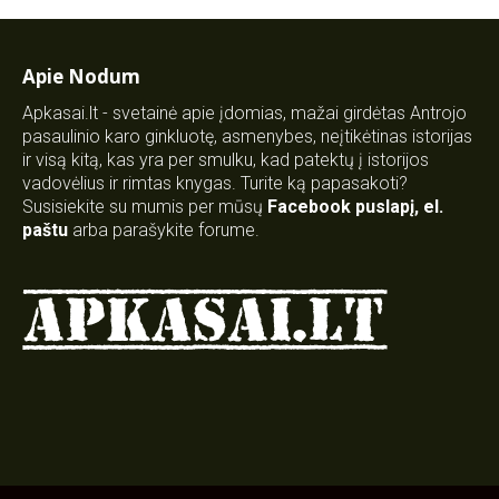
Apie Nodum
Apkasai.lt - svetainė apie įdomias, mažai girdėtas Antrojo
pasaulinio karo ginkluotę, asmenybes, neįtikėtinas istorijas
ir visą kitą, kas yra per smulku, kad patektų į istorijos
vadovėlius ir rimtas knygas. Turite ką papasakoti?
Susisiekite su mumis per mūsų
Facebook puslapį
,
el.
paštu
arba parašykite forume.