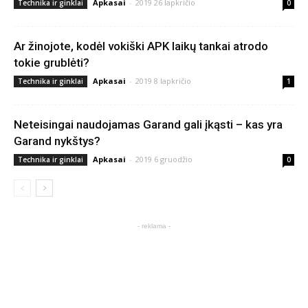
Apkasai
-
2019 26 lapkričio
Technika ir ginklai
0
Ar žinojote, kodėl vokiški APK laikų tankai atrodo
tokie grublėti?
Apkasai
-
2019 8 lapkričio
Technika ir ginklai
1
Neteisingai naudojamas Garand gali įkąsti – kas yra
Garand nykštys?
Apkasai
-
2019 6 gruodžio
Technika ir ginklai
0
- reklama -