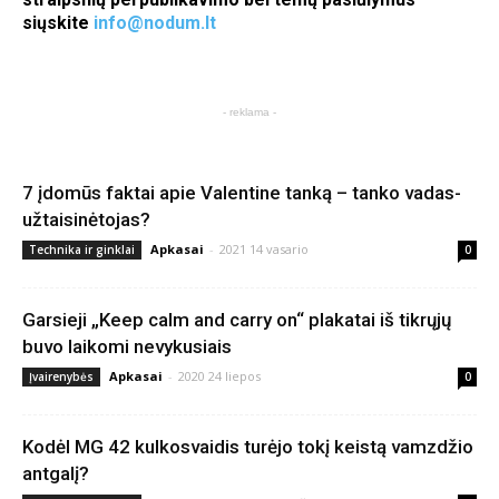
siųskite
info@nodum.lt
- reklama -
7 įdomūs faktai apie Valentine tanką – tanko vadas-
užtaisinėtojas?
Apkasai
-
2021 14 vasario
Technika ir ginklai
0
Garsieji „Keep calm and carry on“ plakatai iš tikrųjų
buvo laikomi nevykusiais
Apkasai
-
2020 24 liepos
Įvairenybės
0
Kodėl MG 42 kulkosvaidis turėjo tokį keistą vamzdžio
antgalį?