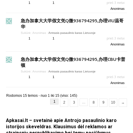
prieš 3 metai
1
1
Anonimas
急办加拿大大学假文凭Q微936794295,办理VIU温哥
华
Sukūrė:
Anonimas
:
Antrasis pasaulinis karas Lietuvoje
prieš 3 metai
1
1
Anonimas
急办加拿大大学假文凭Q微936794295,办理CBU卡普
顿
Sukūrė:
Anonimas
:
Antrasis pasaulinis karas Lietuvoje
prieš 3 metai
1
1
Anonimas
Rodomos 15 temos - nuo 1 iki 15 (viso: 145)
1
…
2
3
8
9
10
→
Apkasai.lt – svetainė apie Antrojo pasaulinio karo
istorijos skeveldras. Klausimus dėl reklamos ar
straipsnių perpublikavimo bei temų pasiūlymus