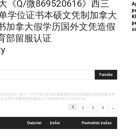
拿大《Q/微869520616》西三
A
p
绩单学位证书本硕文凭制加拿大
Apkasai.lt
K
p
书加拿大假学历国外文凭造假
s
育部留服认证
ty
/微869520616》西三一大学TWU毕业证成绩单学位证书本硕文凭制加拿大学
育部留服认证TrinityWesternUniversity
1
2
3
4
→
Dalyviai
Įrašai
Paskutinis įrašas