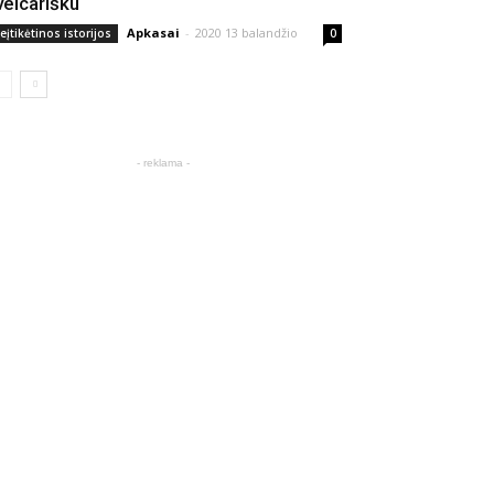
veicarišku
Apkasai
-
2020 13 balandžio
eįtikėtinos istorijos
0
- reklama -