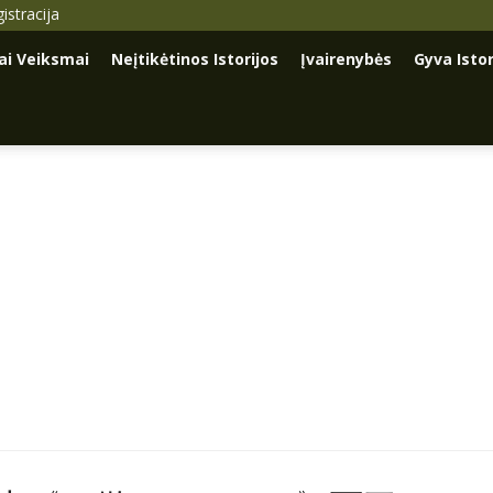
istracija
iai Veiksmai
Neįtikėtinos Istorijos
Įvairenybės
Gyva Istor