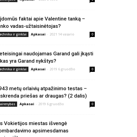
 įdomūs faktai apie Valentine tanką –
anko vadas-užtaisinėtojas?
Apkasai
-
2021 14 vasario
echnika ir ginklai
0
eteisingai naudojamas Garand gali įkąsti
 kas yra Garand nykštys?
Apkasai
-
2019 6 gruodžio
echnika ir ginklai
0
943 metų orlaivių atpažinimo testas –
tskrenda priešas ar draugas? (2 dalis)
Apkasai
-
2019 6 gruodžio
vairenybės
0
is Vokietijos miestas išvengė
ombardavimo apsimesdamas