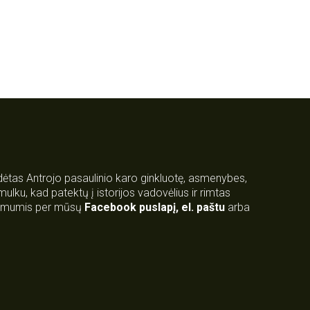
rdėtas Antrojo pasaulinio karo ginkluotę, asmenybes,
 smulku, kad patektų į istorijos vadovėlius ir rimtas
su mumis per mūsų
Facebook puslapį
,
el. paštu
arba