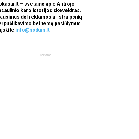
pkasai.lt – svetainė apie Antrojo
asaulinio karo istorijos skeveldras.
lausimus dėl reklamos ar straipsnių
erpublikavimo bei temų pasiūlymus
iųskite
info@nodum.lt
- reklama -