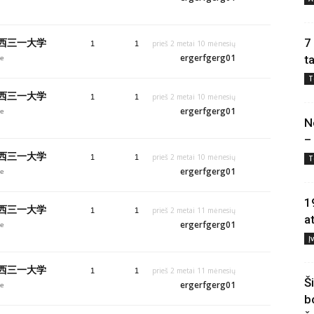
》西三一大学
7
prieš 2 metai 10 mėnesių
1
1
ergerfgerg01
t
je
T
》西三一大学
prieš 2 metai 10 mėnesių
1
1
ergerfgerg01
je
N
–
》西三一大学
prieš 2 metai 10 mėnesių
1
1
T
ergerfgerg01
je
1
》西三一大学
prieš 2 metai 11 mėnesių
1
1
a
ergerfgerg01
je
Į
》西三一大学
prieš 2 metai 11 mėnesių
1
1
Š
ergerfgerg01
je
b