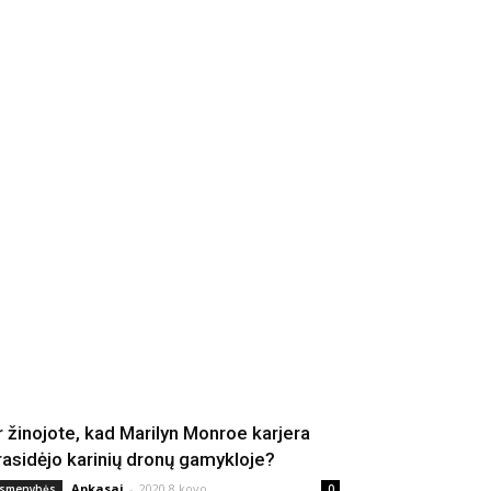
r žinojote, kad Marilyn Monroe karjera
rasidėjo karinių dronų gamykloje?
Apkasai
-
2020 8 kovo
smenybės
0