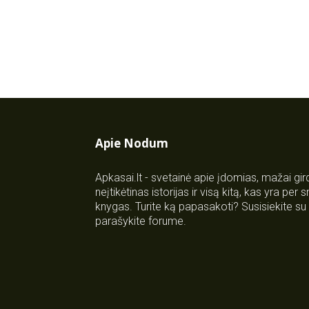
Apie Nodum
Apkasai.lt - svetainė apie įdomias, mažai gi
neįtikėtinas istorijas ir visą kitą, kas yra per
knygas. Turite ką papasakoti? Susisiekite 
parašykite forume.