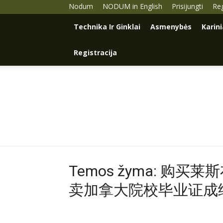
Nodum
NODUM in English
Prisijungti
Reg
Technika Ir Ginklai
Asmenybės
Karin
Registracija
Temos žyma: 购
卖加拿大院校毕业证成