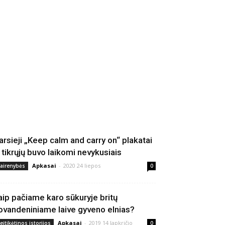
arsieji „Keep calm and carry on“ plakatai
š tikrųjų buvo laikomi nevykusiais
Apkasai
-
2020 24 liepos
vairenybės
0
aip pačiame karo sūkuryje britų
ovandeniniame laive gyveno elnias?
Apkasai
-
2019 14 lapkričio
eįtikėtinos istorijos
0