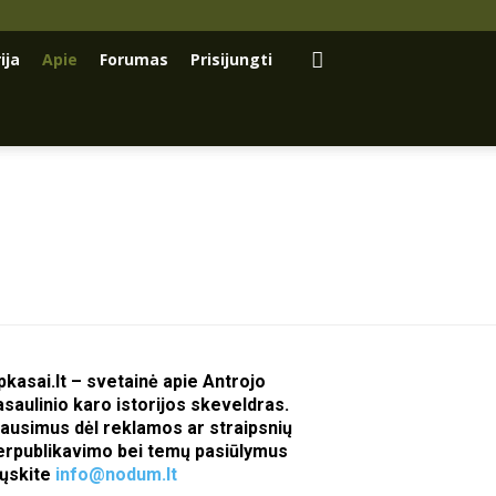
ija
Apie
Forumas
Prisijungti
pkasai.lt – svetainė apie Antrojo
asaulinio karo istorijos skeveldras.
lausimus dėl reklamos ar straipsnių
erpublikavimo bei temų pasiūlymus
iųskite
info@nodum.lt