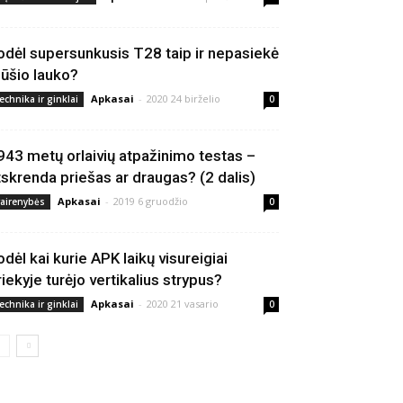
odėl supersunkusis T28 taip ir nepasiekė
ūšio lauko?
Apkasai
-
2020 24 birželio
echnika ir ginklai
0
943 metų orlaivių atpažinimo testas –
tskrenda priešas ar draugas? (2 dalis)
Apkasai
-
2019 6 gruodžio
vairenybės
0
odėl kai kurie APK laikų visureigiai
riekyje turėjo vertikalius strypus?
Apkasai
-
2020 21 vasario
echnika ir ginklai
0