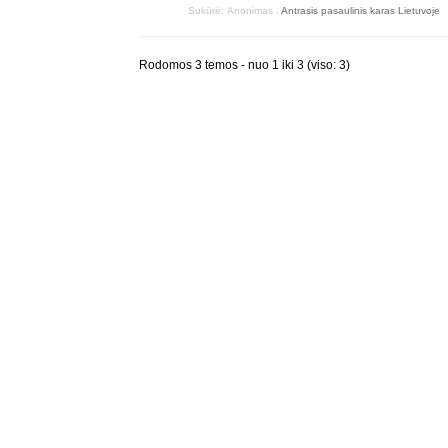
Sukūrė:
Anonimas
:
Antrasis pasaulinis karas Lietuvoje
Rodomos 3 temos - nuo 1 iki 3 (viso: 3)