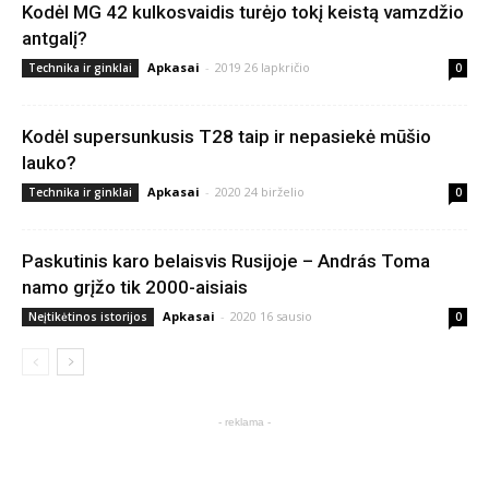
Kodėl MG 42 kulkosvaidis turėjo tokį keistą vamzdžio
antgalį?
Apkasai
-
2019 26 lapkričio
Technika ir ginklai
0
Kodėl supersunkusis T28 taip ir nepasiekė mūšio
lauko?
Apkasai
-
2020 24 birželio
Technika ir ginklai
0
Paskutinis karo belaisvis Rusijoje – András Toma
namo grįžo tik 2000-aisiais
Apkasai
-
2020 16 sausio
Neįtikėtinos istorijos
0
- reklama -