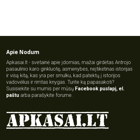
Apie Nodum
Apkasai.lt - svetainė apie įdomias, mažai girdėtas Antrojo
pasaulinio karo ginkluotę, asmenybes, neįtikėtinas istorijas
ir visą kitą, kas yra per smulku, kad patektų į istorijos
vadovėlius ir rimtas knygas. Turite ką papasakoti?
Susisiekite su mumis per mūsų
Facebook puslapį
,
el.
paštu
arba parašykite forume.