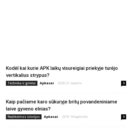
Kodėl kai kurie APK laikų visureigiai priekyje turėjo
vertikalius strypus?
Apkasai
-
2020 21 vasario
Technika ir ginklai
0
Kaip pačiame karo sūkuryje britų povandeniniame
laive gyveno elnias?
Apkasai
-
2019 14 lapkričio
Neįtikėtinos istorijos
0