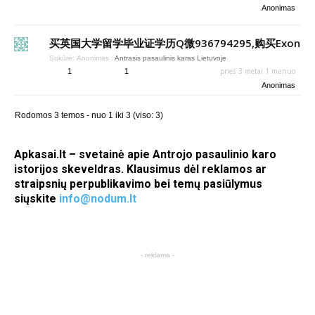
Anonimas
买英国大学留学毕业证学历Q微936794295,购买Exon
Sukūrė:
Anonimas
:
Antrasis pasaulinis karas Lietuvoje
prieš 3 metai 1 mėnuo
1
1
Anonimas
Rodomos 3 temos - nuo 1 iki 3 (viso: 3)
Apkasai.lt – svetainė apie Antrojo pasaulinio karo
istorijos skeveldras. Klausimus dėl reklamos ar
straipsnių perpublikavimo bei temų pasiūlymus
siųskite
info@nodum.lt
- reklama -