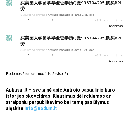
买美国大学留学毕业证学历Q微936794295,购买RPI
劳
Sukūrė:
Anonimas
:
Antrasis pasaulinis karas Lietuvoje
prieš 3 metai 1 mėnuo
1
1
Anonimas
买美国大学留学毕业证学历Q微936794295,购买RPI
劳
Sukūrė:
Anonimas
:
Antrasis pasaulinis karas Lietuvoje
prieš 3 metai 1 mėnuo
1
1
Anonimas
Rodomos 2 temos - nuo 1 iki 2 (viso: 2)
Apkasai.lt – svetainė apie Antrojo pasaulinio karo
istorijos skeveldras. Klausimus dėl reklamos ar
straipsnių perpublikavimo bei temų pasiūlymus
siųskite
info@nodum.lt