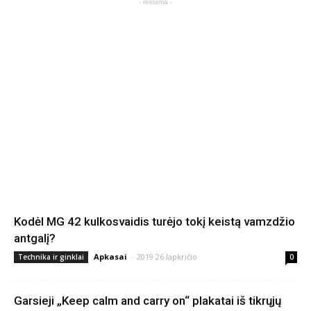
- reklama -
Kodėl MG 42 kulkosvaidis turėjo tokį keistą vamzdžio
antgalį?
Apkasai
-
2019 26 lapkričio
Technika ir ginklai
0
Garsieji „Keep calm and carry on“ plakatai iš tikrųjų