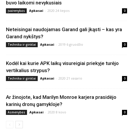
buvo laikomi nevykusiais
Apkasai
-
2020 24 liepos
Įvairenybės
0
Neteisingai naudojamas Garand gali įkąsti – kas yra
Garand nykštys?
Apkasai
-
2019 6 gruodžio
Technika ir ginklai
0
Kodėl kai kurie APK laikų visureigiai priekyje turėjo
vertikalius strypus?
Apkasai
-
2020 21 vasario
Technika ir ginklai
0
Ar žinojote, kad Marilyn Monroe karjera prasidėjo
karinių dronų gamykloje?
Apkasai
-
2020 8 kovo
Asmenybės
0