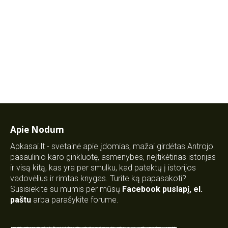
Apie Nodum
Apkasai.lt - svetainė apie įdomias, mažai girdėtas Antrojo
pasaulinio karo ginkluotę, asmenybes, neįtikėtinas istorijas
ir visą kitą, kas yra per smulku, kad patektų į istorijos
vadovėlius ir rimtas knygas. Turite ką papasakoti?
Susisiekite su mumis per mūsų
Facebook puslapį
,
el.
paštu
arba parašykite forume.