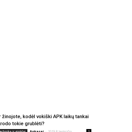
r žinojote, kodėl vokiški APK laikų tankai
trodo tokie grublėti?
Apkasai
-
2019 8 lapkričio
echnika ir ginklai
1