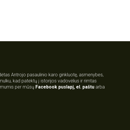
rdėtas Antrojo pasaulinio karo ginkluotę, asmenybes,
 smulku, kad patektų į istorijos vadovėlius ir rimtas
su mumis per mūsų
Facebook puslapį
,
el. paštu
arba