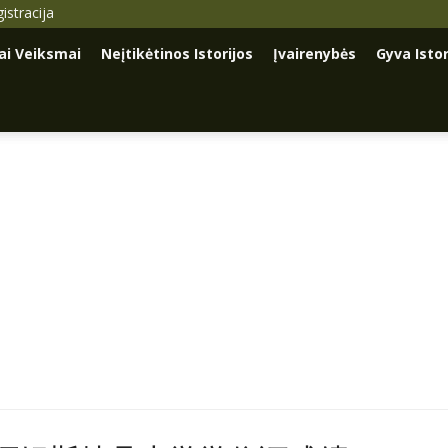
istracija
iai Veiksmai
Neįtikėtinos Istorijos
Įvairenybės
Gyva Istor