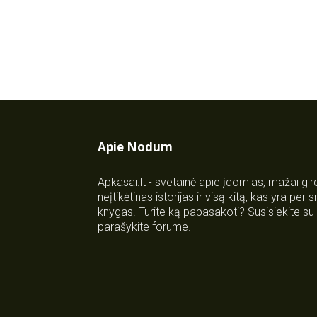
Apie Nodum
Apkasai.lt - svetainė apie įdomias, mažai gi
neįtikėtinas istorijas ir visą kitą, kas yra per
knygas. Turite ką papasakoti? Susisiekite 
parašykite forume.