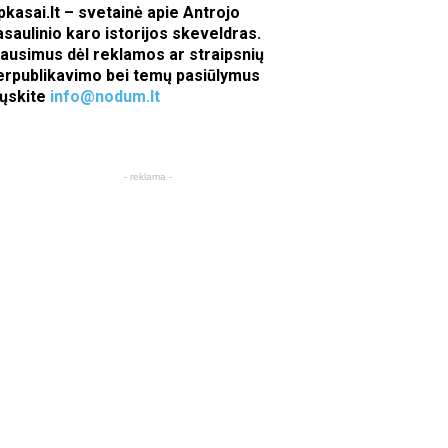
pkasai.lt – svetainė apie Antrojo
asaulinio karo istorijos skeveldras.
lausimus dėl reklamos ar straipsnių
erpublikavimo bei temų pasiūlymus
iųskite
info@nodum.lt
- reklama -