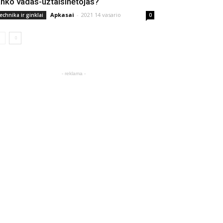
anko vadas-užtaisinėtojas?
Apkasai
-
2021 14 vasario
echnika ir ginklai
0
- reklama -