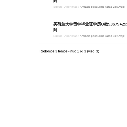
阿
Sukūrė:
Anonimas
:
Antrasis pasaulinis karas Lietuvoje
买荷兰大学留学毕业证学历Q微936794295
阿
Sukūrė:
Anonimas
:
Antrasis pasaulinis karas Lietuvoje
Rodomos 3 temos - nuo 1 iki 3 (viso: 3)