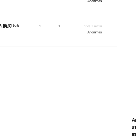
Anonimas
,购买UvA
prieš 3 metai
1
1
Anonimas
A
a
T