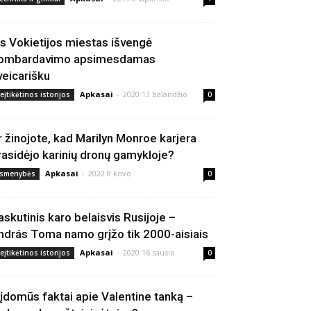
is Vokietijos miestas išvengė
ombardavimo apsimesdamas
veicarišku
Apkasai
-
2020 13 balandžio
eįtikėtinos istorijos
0
r žinojote, kad Marilyn Monroe karjera
rasidėjo karinių dronų gamykloje?
Apkasai
-
2020 8 kovo
smenybės
0
askutinis karo belaisvis Rusijoje –
ndrás Toma namo grįžo tik 2000-aisiais
Apkasai
-
2020 16 sausio
eįtikėtinos istorijos
0
 įdomūs faktai apie Valentine tanką –