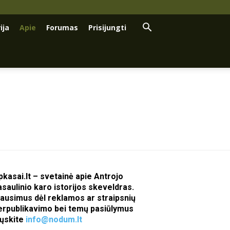
ija
Apie
Forumas
Prisijungti
pkasai.lt – svetainė apie Antrojo
asaulinio karo istorijos skeveldras.
lausimus dėl reklamos ar straipsnių
erpublikavimo bei temų pasiūlymus
iųskite
info@nodum.lt