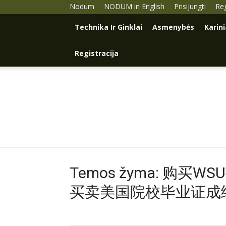
Nodum
NODUM in English
Prisijungti
Reg
Technika Ir Ginklai
Asmenybės
Karin
Registracija
Temos žyma: 购
买卖美国院校毕业证成