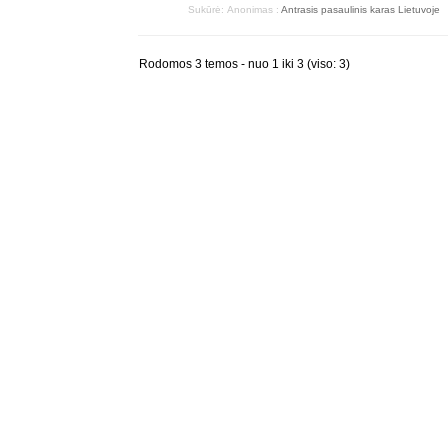
Sukūrė:
Anonimas
:
Antrasis pasaulinis karas Lietuvoje
Rodomos 3 temos - nuo 1 iki 3 (viso: 3)