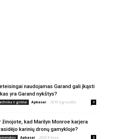
eteisingai naudojamas Garand gali įkąsti
 kas yra Garand nykštys?
Apkasai
-
2019 6 gruodžio
echnika ir ginklai
0
r žinojote, kad Marilyn Monroe karjera
rasidėjo karinių dronų gamykloje?
Apkasai
-
2020 8 kovo
smenybės
0