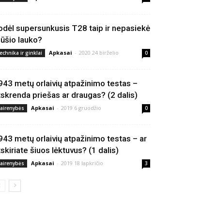
odėl supersunkusis T28 taip ir nepasiekė
ūšio lauko?
Apkasai
-
2020 24 birželio
echnika ir ginklai
0
943 metų orlaivių atpažinimo testas –
tskrenda priešas ar draugas? (2 dalis)
Apkasai
-
2019 6 gruodžio
vairenybės
0
943 metų orlaivių atpažinimo testas – ar
tskiriate šiuos lėktuvus? (1 dalis)
Apkasai
-
2019 18 lapkričio
vairenybės
3