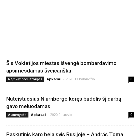
Šis Vokietijos miestas išvengė bombardavimo
apsimesdamas šveicarišku
Apkasai
-
2020 13 balandžio
Neįtikėtinos istorijos
0
Nuteistuosius Niurnberge koręs budelis šį darbą
gavo meluodamas
Apkasai
-
2020 9 sausio
Asmenybės
0
Paskutinis karo belaisvis Rusijoje – András Toma