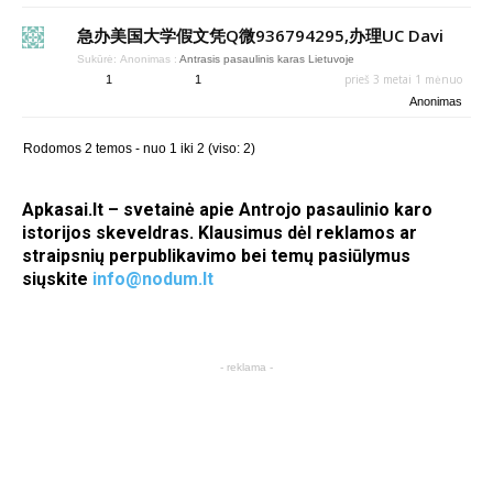
急办美国大学假文凭Q微936794295,办理UC Davi
Sukūrė:
Anonimas
:
Antrasis pasaulinis karas Lietuvoje
prieš 3 metai 1 mėnuo
1
1
Anonimas
Rodomos 2 temos - nuo 1 iki 2 (viso: 2)
Apkasai.lt – svetainė apie Antrojo pasaulinio karo
istorijos skeveldras. Klausimus dėl reklamos ar
straipsnių perpublikavimo bei temų pasiūlymus
siųskite
info@nodum.lt
- reklama -