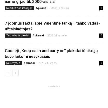
namo grįžo tik 2000-aisiais
Apkasai
-
2020 16 sausio
Neįtikėtinos istorijos
0
7 įdomūs faktai apie Valentine tanką – tanko vadas-
užtaisinėtojas?
Apkasai
-
2021 14 vasario
Technika ir ginklai
0
Garsieji „Keep calm and carry on“ plakatai iš tikrųjų
buvo laikomi nevykusiais
Apkasai
-
2020 24 liepos
Įvairenybės
0
- reklama -