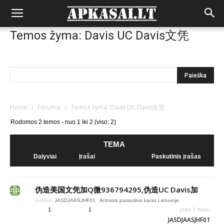
Temos žyma: Davis UC Davis文凭
Home
›
Forumai
›
Temos žyma: Davis UC Davis文凭
Rodomos 2 temos - nuo 1 iki 2 (viso: 2)
TEMA
Dalyviai
Įrašai
Paskutinis įrašas
伪造美国文凭加Q微936794295,伪造UC Davis加
Sukūrė:
JASDJAASJHF01
:
Antrasis pasaulinis karas Lietuvoje
prieš 3 metai
1
1
JASDJAASJHF01