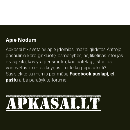
Apie Nodum
Apkasai.lt - svetainė apie įdomias, mažai girdėtas Antrojo
pasaulinio karo ginkluotę, asmenybes, neįtikėtinas istorijas
ir visą kitą, kas yra per smulku, kad patektų į istorijos
vadovėlius ir rimtas knygas. Turite ką papasakoti?
Susisiekite su mumis per mūsų
Facebook puslapį
,
el.
paštu
arba parašykite forume.