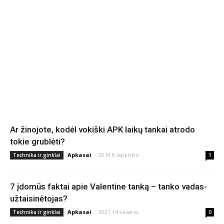
Ar žinojote, kodėl vokiški APK laikų tankai atrodo
tokie grublėti?
Apkasai
-
2019 8 lapkričio
Technika ir ginklai
1
7 įdomūs faktai apie Valentine tanką – tanko vadas-
užtaisinėtojas?
Apkasai
-
2021 14 vasario
Technika ir ginklai
0