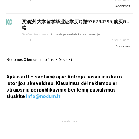
Anonimas
买澳洲 大学留学毕业证学历Q微936794295,购买GU
格
Sukūrė:
Anonimas
:
Antrasis pasaulinis karas Lietuvoje
prieš 3 metai
1
1
Anonimas
Rodomos 3 temos - nuo 1 iki 3 (viso: 3)
Apkasai.lt – svetainė apie Antrojo pasaulinio karo
istorijos skeveldras. Klausimus dėl reklamos ar
straipsnių perpublikavimo bei temų pasiūlymus
siųskite
info@nodum.lt
- reklama -