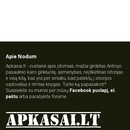
Apie Nodum
Apkasai.lt - svetainė apie įdomias, mažai girdėtas Antrojo
pasaulinio karo ginkluotę, asmenybes, neįtikėtinas istorijas
ir visą kitą, kas yra per smulku, kad patektų į istorijos
vadovėlius ir rimtas knygas. Turite ką papasakoti?
Susisiekite su mumis per mūsų
Facebook puslapį
,
el.
paštu
arba parašykite forume.