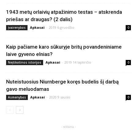
1943 metų orlaivių atpažinimo testas – atskrenda
priešas ar draugas? (2 dalis)
Apkasai
-
2019 6 gruodžio
Įvairenybės
0
Kaip pačiame karo sūkuryje britų povandeniniame
laive gyveno elnias?
Apkasai
-
2019 14 lapkričio
Neįtikėtinos istorijos
0
Nuteistuosius Niurnberge koręs budelis šį darbą
gavo meluodamas
Apkasai
-
2020 9 sausio
Asmenybės
0
- reklama -