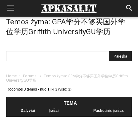
Temos žyma: GPA学分不够买国外学
位学历Griffith UniversityGU学历
Home
›
Forumai
›
Temos žyma: GPA学分不够买国外学位学历Griffith
UniversityGU学历
Rodomos 3 temos - nuo 1 iki 3 (viso: 3)
TEMA
Dalyviai
Įrašai
Paskutinis įrašas