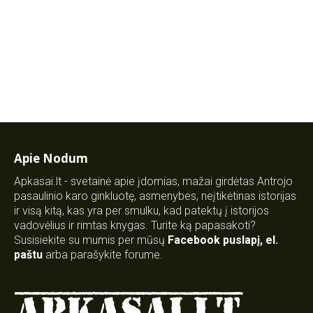
Apie Nodum
Apkasai.lt - svetainė apie įdomias, mažai girdėtas Antrojo
pasaulinio karo ginkluotę, asmenybes, neįtikėtinas istorijas
ir visą kitą, kas yra per smulku, kad patektų į istorijos
vadovėlius ir rimtas knygas. Turite ką papasakoti?
Susisiekite su mumis per mūsų
Facebook puslapį
,
el.
paštu
arba parašykite forume.