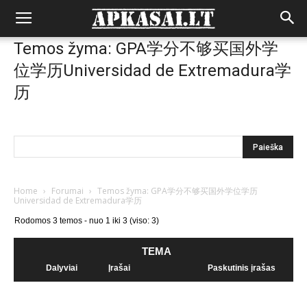
Temos žyma: GPA学分不够买国外学
位学历Universidad de Extremadura学
历
Home
›
Forumai
›
Temos žyma: GPA学分不够买国外学位学历
Universidad de Extremadura学历
Rodomos 3 temos - nuo 1 iki 3 (viso: 3)
TEMA
Dalyviai
Įrašai
Paskutinis įrašas