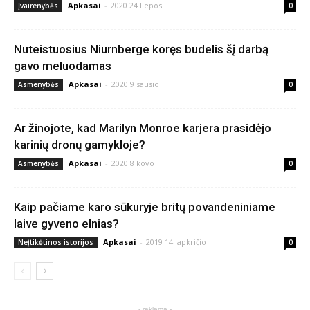
Apkasai
-
2020 24 liepos
Įvairenybės
0
Nuteistuosius Niurnberge koręs budelis šį darbą
gavo meluodamas
Apkasai
-
2020 9 sausio
Asmenybės
0
Ar žinojote, kad Marilyn Monroe karjera prasidėjo
karinių dronų gamykloje?
Apkasai
-
2020 8 kovo
Asmenybės
0
Kaip pačiame karo sūkuryje britų povandeniniame
laive gyveno elnias?
Apkasai
-
2019 14 lapkričio
Neįtikėtinos istorijos
0
- reklama -