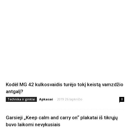
Kodėl MG 42 kulkosvaidis turėjo tokį keistą vamzdžio
antgalį?
Apkasai
-
2019 26 lapkričio
Technika ir ginklai
0
Garsieji „Keep calm and carry on“ plakatai iš tikrųjų
buvo laikomi nevykusiais