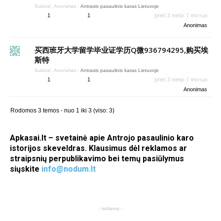
Sukūrė:
Anonimas
:
Antrasis pasaulinis karas Lietuvoje
prieš 3 metai 1 mėnuo
1
1
Anonimas
买西班牙大学留学毕业证学历Q微936794295,购买埃
斯特
Sukūrė:
Anonimas
:
Antrasis pasaulinis karas Lietuvoje
prieš 3 metai 1 mėnuo
1
1
Anonimas
Rodomos 3 temos - nuo 1 iki 3 (viso: 3)
Apkasai.lt – svetainė apie Antrojo pasaulinio karo
istorijos skeveldras. Klausimus dėl reklamos ar
straipsnių perpublikavimo bei temų pasiūlymus
siųskite
info@nodum.lt
- reklama -