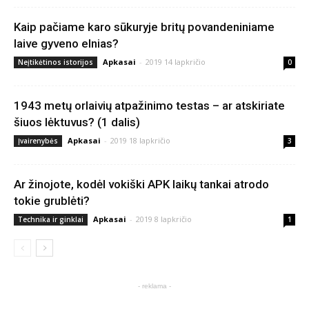
Kaip pačiame karo sūkuryje britų povandeniniame
laive gyveno elnias?
Apkasai
-
2019 14 lapkričio
Neįtikėtinos istorijos
0
1943 metų orlaivių atpažinimo testas – ar atskiriate
šiuos lėktuvus? (1 dalis)
Apkasai
-
2019 18 lapkričio
Įvairenybės
3
Ar žinojote, kodėl vokiški APK laikų tankai atrodo
tokie grublėti?
Apkasai
-
2019 8 lapkričio
Technika ir ginklai
1
- reklama -