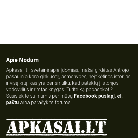
Apie Nodum
Apkasai.lt - svetainė apie įdomias, mažai girdėtas Antrojo
pasaulinio karo ginkluotę, asmenybes, neįtikėtinas istorijas
ir visą kitą, kas yra per smulku, kad patektų į istorijos
vadovėlius ir rimtas knygas. Turite ką papasakoti?
Susisiekite su mumis per mūsų
Facebook puslapį
,
el.
paštu
arba parašykite forume.