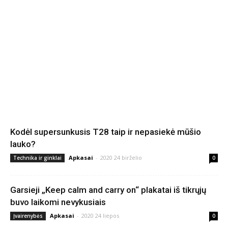
Kodėl supersunkusis T28 taip ir nepasiekė mūšio
lauko?
Apkasai
-
2020 24 birželio
Technika ir ginklai
0
Garsieji „Keep calm and carry on“ plakatai iš tikrųjų
buvo laikomi nevykusiais
Apkasai
-
2020 24 liepos
Įvairenybės
0