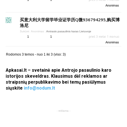
Anonimas
买意大利大学留学毕业证学历Q微936794295,购买博
洛尼
Sukūrė:
Anonimas
:
Antrasis pasaulinis karas Lietuvoje
prieš 3 metai 1 mėnuo
1
1
Anonimas
Rodomos 3 temos - nuo 1 iki 3 (viso: 3)
Apkasai.lt – svetainė apie Antrojo pasaulinio karo
istorijos skeveldras. Klausimus dėl reklamos ar
straipsnių perpublikavimo bei temų pasiūlymus
siųskite
info@nodum.lt
- reklama -