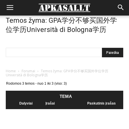
Temos žyma: GPA学分不够买国外学
位学历Università di Bologna学历
Home
›
Forumai
›
Temos žyma: GPA学分不够买国外学位学历
Università di Bologna学历
Rodomos 3 temos - nuo 1 iki 3 (viso: 3)
TEMA
Dalyviai
Įrašai
Paskutinis įrašas