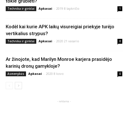
tokie grublėti?
Apkasai
-
2019 8 lapkričio
Technika ir ginklai
1
Kodėl kai kurie APK laikų visureigiai priekyje turėjo
vertikalius strypus?
Apkasai
-
2020 21 vasario
Technika ir ginklai
0
Ar žinojote, kad Marilyn Monroe karjera prasidėjo
karinių dronų gamykloje?
Apkasai
-
2020 8 kovo
Asmenybės
0
- reklama -