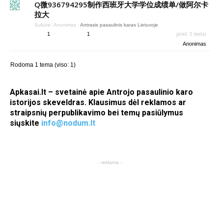
Q微936794295制作西班牙大学学位成绩单/做阿尔卡
拉大
Sukūrė:
Anonimas
:
Antrasis pasaulinis karas Lietuvoje
prieš 3 metai
1
1
Anonimas
Rodoma 1 tema (viso: 1)
Apkasai.lt – svetainė apie Antrojo pasaulinio karo
istorijos skeveldras. Klausimus dėl reklamos ar
straipsnių perpublikavimo bei temų pasiūlymus
siųskite
info@nodum.lt
- reklama -