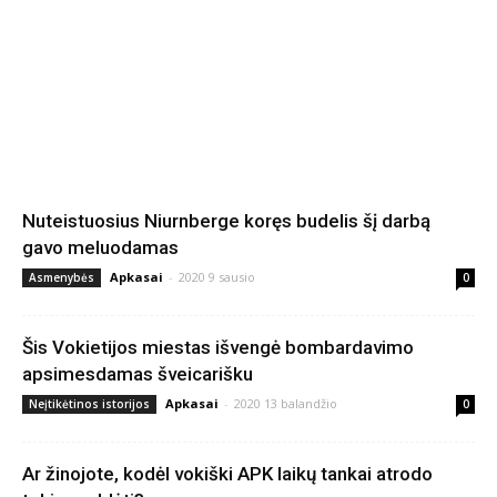
Nuteistuosius Niurnberge koręs budelis šį darbą
gavo meluodamas
Apkasai
-
2020 9 sausio
Asmenybės
0
Šis Vokietijos miestas išvengė bombardavimo
apsimesdamas šveicarišku
Apkasai
-
2020 13 balandžio
Neįtikėtinos istorijos
0
Ar žinojote, kodėl vokiški APK laikų tankai atrodo