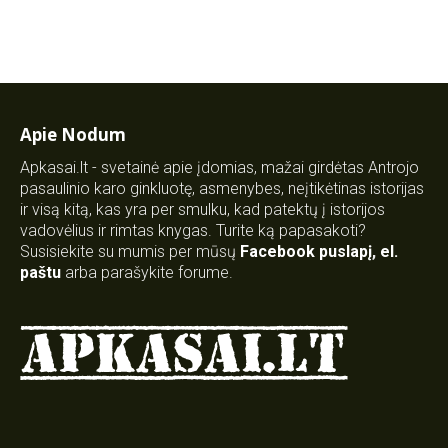
Apie Nodum
Apkasai.lt - svetainė apie įdomias, mažai girdėtas Antrojo
pasaulinio karo ginkluotę, asmenybes, neįtikėtinas istorijas
ir visą kitą, kas yra per smulku, kad patektų į istorijos
vadovėlius ir rimtas knygas. Turite ką papasakoti?
Susisiekite su mumis per mūsų
Facebook puslapį
,
el.
paštu
arba parašykite forume.