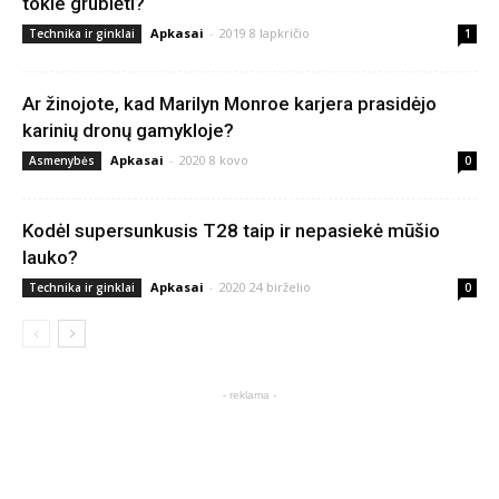
tokie grublėti?
Apkasai
-
2019 8 lapkričio
Technika ir ginklai
1
Ar žinojote, kad Marilyn Monroe karjera prasidėjo
karinių dronų gamykloje?
Apkasai
-
2020 8 kovo
Asmenybės
0
Kodėl supersunkusis T28 taip ir nepasiekė mūšio
lauko?
Apkasai
-
2020 24 birželio
Technika ir ginklai
0
- reklama -