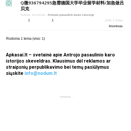
Q微936794295急需德国大学毕业留学材料/加急做吕
贝克
Sukūrė:
Anonimas
:
Antrasis pasaulinis karas Lietuvoje
prieš 3 metai
1
1
Anonimas
Rodoma 1 tema (viso: 1)
Apkasai.lt – svetainė apie Antrojo pasaulinio karo
istorijos skeveldras. Klausimus dėl reklamos ar
straipsnių perpublikavimo bei temų pasiūlymus
siųskite
info@nodum.lt
- reklama -