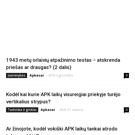
1943 metų orlaivių atpažinimo testas – atskrenda
priešas ar draugas? (2 dalis)
Apkasai
-
2019 6 gruodžio
Įvairenybės
0
Kodėl kai kurie APK laikų visureigiai priekyje turėjo
vertikalius strypus?
Apkasai
-
2020 21 vasario
Technika ir ginklai
0
Ar žinojote, kodėl vokiški APK laikų tankai atrodo