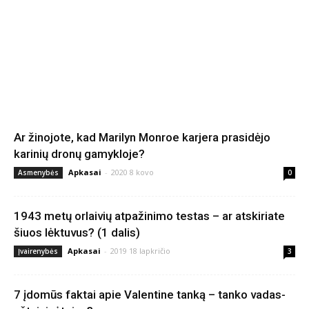
Ar žinojote, kad Marilyn Monroe karjera prasidėjo
karinių dronų gamykloje?
Apkasai
-
2020 8 kovo
Asmenybės
0
1943 metų orlaivių atpažinimo testas – ar atskiriate
šiuos lėktuvus? (1 dalis)
Apkasai
-
2019 18 lapkričio
Įvairenybės
3
7 įdomūs faktai apie Valentine tanką – tanko vadas-