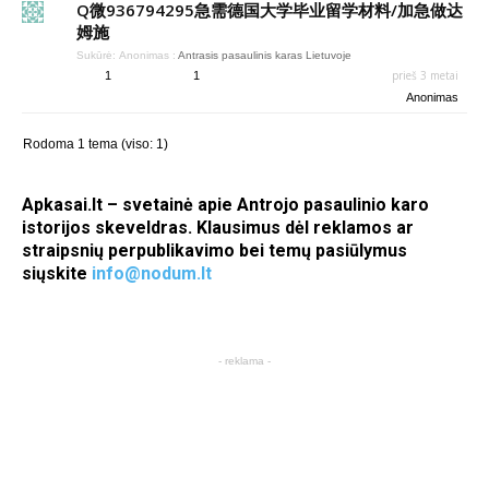
Q微936794295急需德国大学毕业留学材料/加急做达
姆施
Sukūrė:
Anonimas
:
Antrasis pasaulinis karas Lietuvoje
prieš 3 metai
1
1
Anonimas
Rodoma 1 tema (viso: 1)
Apkasai.lt – svetainė apie Antrojo pasaulinio karo
istorijos skeveldras. Klausimus dėl reklamos ar
straipsnių perpublikavimo bei temų pasiūlymus
siųskite
info@nodum.lt
- reklama -