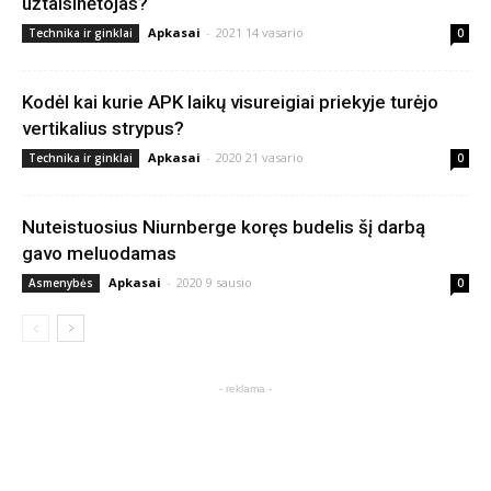
užtaisinėtojas?
Apkasai
-
2021 14 vasario
Technika ir ginklai
0
Kodėl kai kurie APK laikų visureigiai priekyje turėjo
vertikalius strypus?
Apkasai
-
2020 21 vasario
Technika ir ginklai
0
Nuteistuosius Niurnberge koręs budelis šį darbą
gavo meluodamas
Apkasai
-
2020 9 sausio
Asmenybės
0
- reklama -