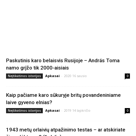
Paskutinis karo belaisvis Rusijoje – András Toma
namo grįžo tik 2000-aisiais
Apkasai
-
2020 16 sausio
Neįtikėtinos istorijos
0
Kaip pačiame karo sūkuryje britų povandeniniame
laive gyveno elnias?
Apkasai
-
2019 14 lapkričio
Neįtikėtinos istorijos
0
1943 metų orlaivių atpažinimo testas – ar atskiriate