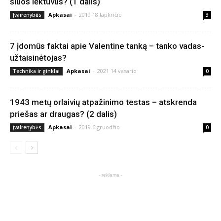
šiuos lėktuvus? (1 dalis)
Apkasai
-
2019 18 lapkričio
Įvairenybės
3
7 įdomūs faktai apie Valentine tanką – tanko vadas-
užtaisinėtojas?
Apkasai
-
2021 14 vasario
Technika ir ginklai
0
1943 metų orlaivių atpažinimo testas – atskrenda
priešas ar draugas? (2 dalis)
Apkasai
-
2019 6 gruodžio
Įvairenybės
0
- reklama -