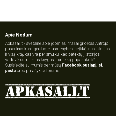
Apie Nodum
Apkasai.lt - svetainė apie įdomias, mažai girdėtas Antrojo
pasaulinio karo ginkluotę, asmenybes, neįtikėtinas istorijas
ir visą kitą, kas yra per smulku, kad patektų į istorijos
vadovėlius ir rimtas knygas. Turite ką papasakoti?
Susisiekite su mumis per mūsų
Facebook puslapį
,
el.
paštu
arba parašykite forume.