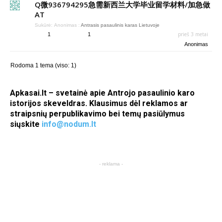
Q微936794295急需新西兰大学毕业留学材料/加急做
AT
Sukūrė:
Anonimas
:
Antrasis pasaulinis karas Lietuvoje
prieš 3 metai
1
1
Anonimas
Rodoma 1 tema (viso: 1)
Apkasai.lt – svetainė apie Antrojo pasaulinio karo
istorijos skeveldras. Klausimus dėl reklamos ar
straipsnių perpublikavimo bei temų pasiūlymus
siųskite
info@nodum.lt
- reklama -