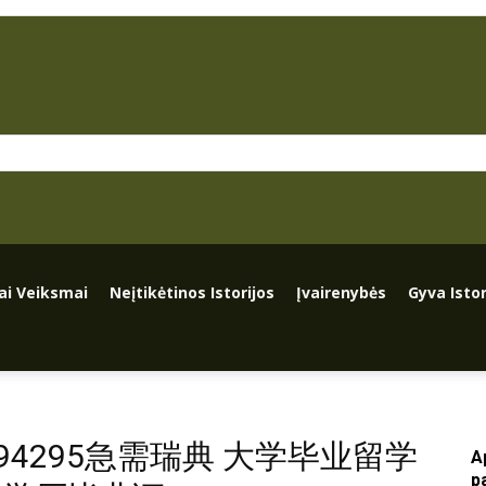
iai Veiksmai
Neįtikėtinos Istorijos
Įvairenybės
Gyva Istor
36794295急需瑞典 大学毕业留学
A
p