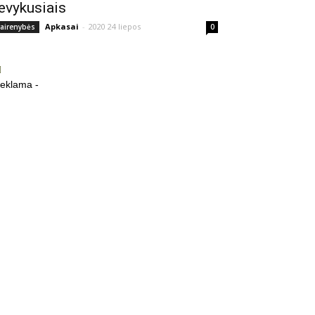
evykusiais
Apkasai
-
2020 24 liepos
vairenybės
0
reklama -