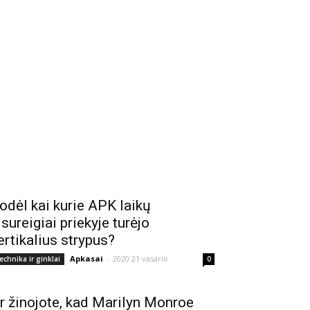
odėl kai kurie APK laikų
isureigiai priekyje turėjo
ertikalius strypus?
Apkasai
-
2020 21 vasario
echnika ir ginklai
0
r žinojote, kad Marilyn Monroe