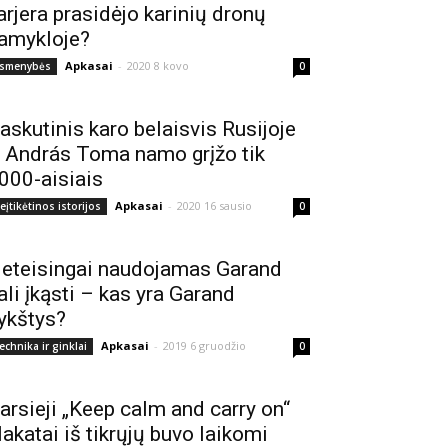
arjera prasidėjo karinių dronų
amykloje?
Apkasai
-
2020 8 kovo
smenybės
0
askutinis karo belaisvis Rusijoje
 András Toma namo grįžo tik
000-aisiais
Apkasai
-
2020 16 sausio
eįtikėtinos istorijos
0
eteisingai naudojamas Garand
ali įkąsti – kas yra Garand
ykštys?
Apkasai
-
2019 6 gruodžio
echnika ir ginklai
0
arsieji „Keep calm and carry on“
lakatai iš tikrųjų buvo laikomi