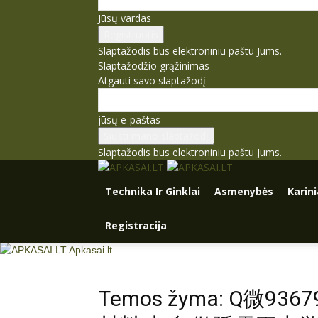
Jūsų vardas
Slaptažodis bus elektroniniu paštu Jums.
Slaptažodžio grąžinimas
Atgauti savo slaptažodį
jūsų e-paštas
Slaptažodis bus elektroniniu paštu Jums.
Technika Ir Ginklai
Asmenybės
Karin
Registracija
Apkasai.lt
Temos žyma: Q微9