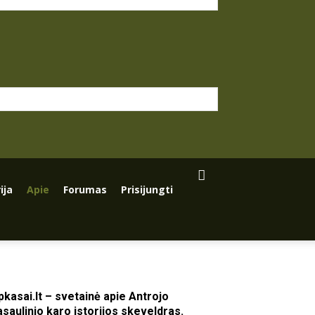
ija
Apie
Forumas
Prisijungti
pkasai.lt – svetainė apie Antrojo
asaulinio karo istorijos skeveldras.