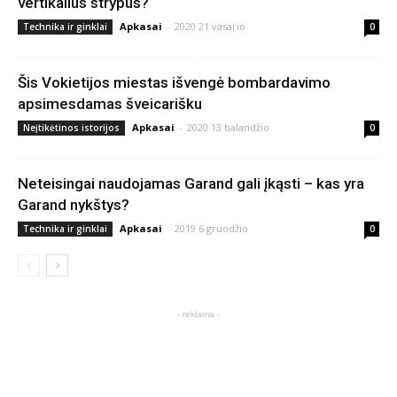
vertikalius strypus?
Apkasai
-
2020 21 vasario
Technika ir ginklai
0
Šis Vokietijos miestas išvengė bombardavimo
apsimesdamas šveicarišku
Apkasai
-
2020 13 balandžio
Neįtikėtinos istorijos
0
Neteisingai naudojamas Garand gali įkąsti – kas yra
Garand nykštys?
Apkasai
-
2019 6 gruodžio
Technika ir ginklai
0
- reklama -