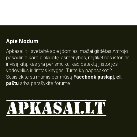
Apie Nodum
Apkasai.lt - svetainė apie įdomias, mažai girdėtas Antrojo
pasaulinio karo ginkluotę, asmenybes, neįtikėtinas istorijas
ir visą kitą, kas yra per smulku, kad patektų į istorijos
vadovėlius ir rimtas knygas. Turite ką papasakoti?
Susisiekite su mumis per mūsų
Facebook puslapį
,
el.
paštu
arba parašykite forume.