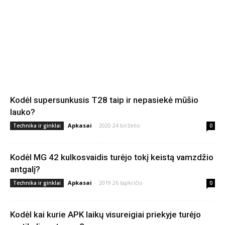
Kodėl supersunkusis T28 taip ir nepasiekė mūšio
lauko?
Apkasai
-
2020 24 birželio
Technika ir ginklai
0
Kodėl MG 42 kulkosvaidis turėjo tokį keistą vamzdžio
antgalį?
Apkasai
-
2019 26 lapkričio
Technika ir ginklai
0
Kodėl kai kurie APK laikų visureigiai priekyje turėjo