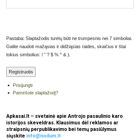
Pastaba: Slaptažodis turėtų būti ne trumpesnis nei 7 simboliai.
Galite naudoti mažąsias ir didžiąsias raides, skaičius ir štai
tokius simbolius: ! " ? $ % ^ & ).
Registruotis
Prisijungti
Pamiršote slaptažodį?
Apkasai.lt – svetainė apie Antrojo pasaulinio karo
istorijos skeveldras. Klausimus dėl reklamos ar
straipsnių perpublikavimo bei temų pasiūlymus
siųskite
info@nodum.lt