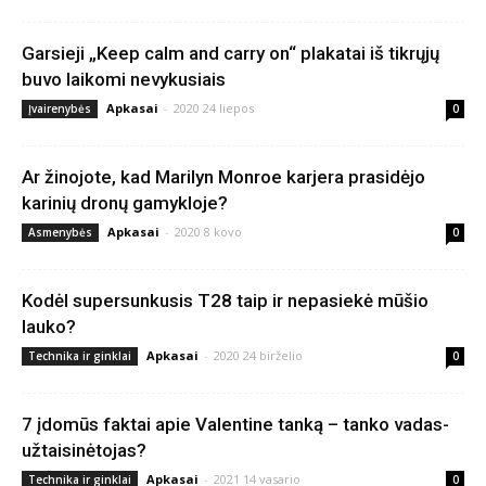
Garsieji „Keep calm and carry on“ plakatai iš tikrųjų
buvo laikomi nevykusiais
Apkasai
-
2020 24 liepos
Įvairenybės
0
Ar žinojote, kad Marilyn Monroe karjera prasidėjo
karinių dronų gamykloje?
Apkasai
-
2020 8 kovo
Asmenybės
0
Kodėl supersunkusis T28 taip ir nepasiekė mūšio
lauko?
Apkasai
-
2020 24 birželio
Technika ir ginklai
0
7 įdomūs faktai apie Valentine tanką – tanko vadas-
užtaisinėtojas?
Apkasai
-
2021 14 vasario
Technika ir ginklai
0