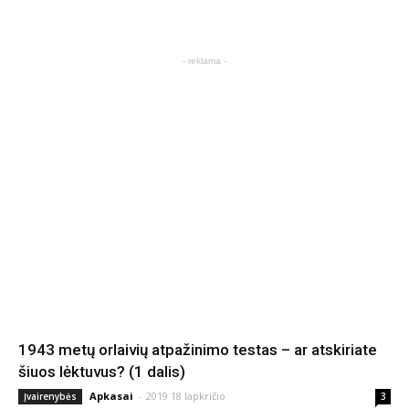
- reklama -
1943 metų orlaivių atpažinimo testas – ar atskiriate
šiuos lėktuvus? (1 dalis)
Apkasai
-
2019 18 lapkričio
Įvairenybės
3