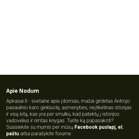
Apie Nodum
Apkasai.lt - svetainė apie įdomias, mažai girdėtas Antrojo
pasaulinio karo ginkluotę, asmenybes, neįtikėtinas istorijas
ir visą kitą, kas yra per smulku, kad patektų į istorijos
vadovėlius ir rimtas knygas. Turite ką papasakoti?
Susisiekite su mumis per mūsų
Facebook puslapį
,
el.
paštu
arba parašykite forume.