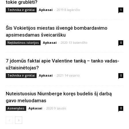
tokie grublėti?
Apkasai
-
2019 8 lapkričio
Technika ir ginklai
1
Šis Vokietijos miestas išvengė bombardavimo
apsimesdamas šveicarišku
Apkasai
-
2020 13 balandžio
Neįtikėtinos istorijos
0
7 įdomūs faktai apie Valentine tanką – tanko vadas-
užtaisinėtojas?
Apkasai
-
2021 14 vasario
Technika ir ginklai
0
Nuteistuosius Niurnberge koręs budelis šį darbą
gavo meluodamas
Apkasai
-
2020 9 sausio
Asmenybės
0