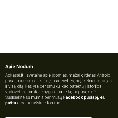
Apie Nodum
Apkasai.lt - svetainė apie įdomias, mažai girdėtas Antrojo
pasaulinio karo ginkluotę, asmenybes, neįtikėtinas istorijas
ir visą kitą, kas yra per smulku, kad patektų į istorijos
vadovėlius ir rimtas knygas. Turite ką papasakoti?
Susisiekite su mumis per mūsų
Facebook puslapį
,
el.
paštu
arba parašykite forume.