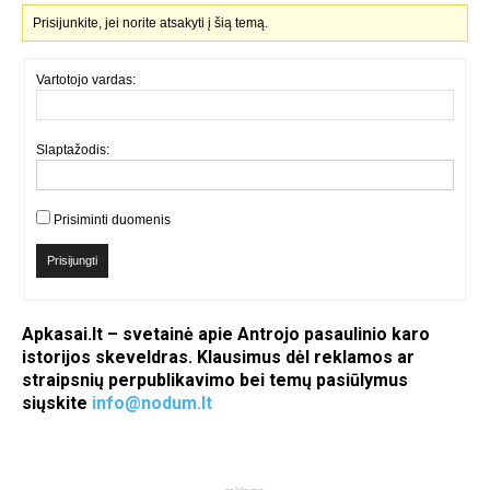
Prisijunkite, jei norite atsakyti į šią temą.
Vartotojo vardas:
Slaptažodis:
Prisiminti duomenis
Prisijungti
Apkasai.lt – svetainė apie Antrojo pasaulinio karo
istorijos skeveldras. Klausimus dėl reklamos ar
straipsnių perpublikavimo bei temų pasiūlymus
siųskite
info@nodum.lt