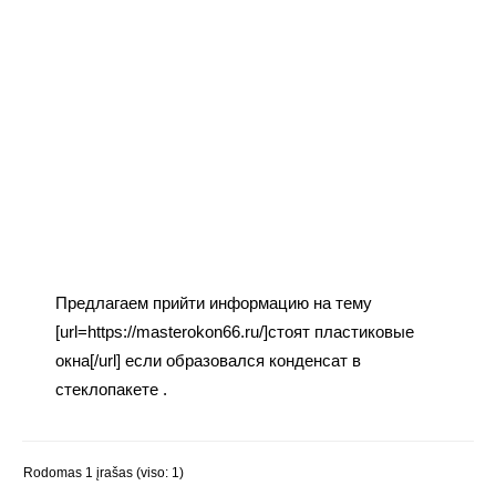
Предлагаем прийти информацию на тему
[url=https://masterokon66.ru/]стоят пластиковые
окна[/url] если образовался конденсат в
стеклопакете .
Rodomas 1 įrašas (viso: 1)