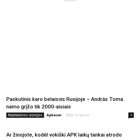
- reklama -
Paskutinis karo belaisvis Rusijoje – András Toma
namo grįžo tik 2000-aisiais
Apkasai
-
2020 16 sausio
Neįtikėtinos istorijos
0
Ar žinojote, kodėl vokiški APK laikų tankai atrodo