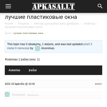
лучшие пластиковые окна
Home
›
Forumai
›
Antrojo pasaulinio karo ginkluotė
›
Artilerija
›
лучшие пластиковые окна
Žymos:
лучшие пластиковые окна
This topic has 0 atsakymų, 1 dalyvis, and was last updated
prieš 3
metai 8 mėnesiai
by
Anonimas
.
Rodomas 1 įrašas (viso: 1)
Autorius
Įrašai
2022 23 lapkričio @ 10:42
#6887
Anonimas
Neaktyvus