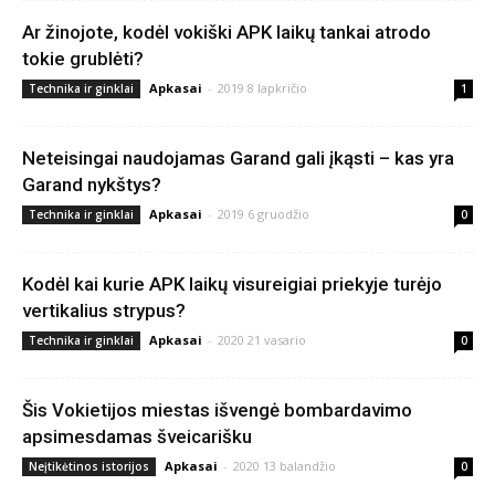
Ar žinojote, kodėl vokiški APK laikų tankai atrodo
tokie grublėti?
Apkasai
-
2019 8 lapkričio
Technika ir ginklai
1
Neteisingai naudojamas Garand gali įkąsti – kas yra
Garand nykštys?
Apkasai
-
2019 6 gruodžio
Technika ir ginklai
0
Kodėl kai kurie APK laikų visureigiai priekyje turėjo
vertikalius strypus?
Apkasai
-
2020 21 vasario
Technika ir ginklai
0
Šis Vokietijos miestas išvengė bombardavimo
apsimesdamas šveicarišku
Apkasai
-
2020 13 balandžio
Neįtikėtinos istorijos
0