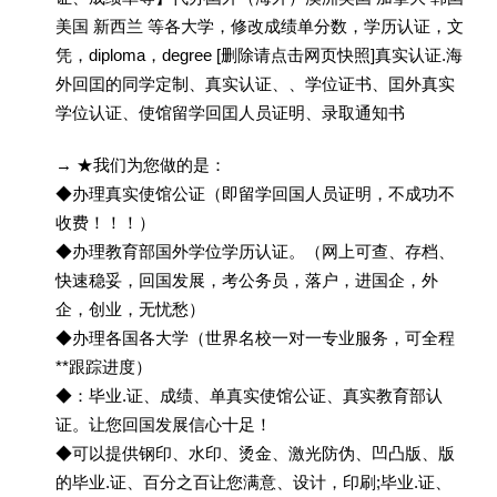
美国 新西兰 等各大学，修改成绩单分数，学历认证，文
凭，diploma，degree [删除请点击网页快照]真实认证.海
外回囯的同学定制、真实认证、、学位证书、囯外真实
学位认证、使馆留学回囯人员证明、录取通知书
→ ★我们为您做的是：
◆办理真实使馆公证（即留学回国人员证明，不成功不
收费！！！）
◆办理教育部国外学位学历认证。（网上可查、存档、
快速稳妥，回国发展，考公务员，落户，进国企，外
企，创业，无忧愁）
◆办理各国各大学（世界名校一对一专业服务，可全程
**跟踪进度）
◆：毕业.证、成绩、单真实使馆公证、真实教育部认
证。让您回国发展信心十足！
◆可以提供钢印、水印、烫金、激光防伪、凹凸版、版
的毕业.证、百分之百让您满意、设计，印刷;毕业.证、