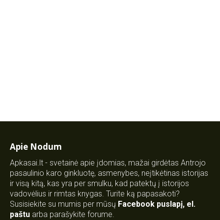
Apie Nodum
Apkasai.lt - svetainė apie įdomias, mažai girdėtas Antrojo
pasaulinio karo ginkluotę, asmenybes, neįtikėtinas istorijas
ir visą kitą, kas yra per smulku, kad patektų į istorijos
vadovėlius ir rimtas knygas. Turite ką papasakoti?
Susisiekite su mumis per mūsų
Facebook puslapį
,
el.
paštu
arba parašykite forume.