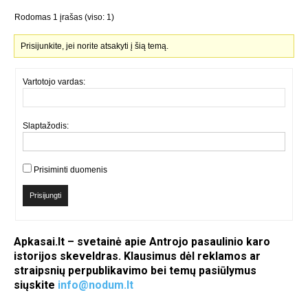
Rodomas 1 įrašas (viso: 1)
Prisijunkite, jei norite atsakyti į šią temą.
Vartotojo vardas:
Slaptažodis:
Prisiminti duomenis
Prisijungti
Apkasai.lt – svetainė apie Antrojo pasaulinio karo
istorijos skeveldras. Klausimus dėl reklamos ar
straipsnių perpublikavimo bei temų pasiūlymus
siųskite
info@nodum.lt