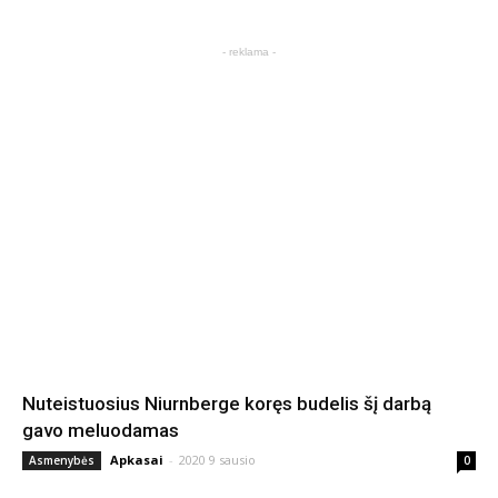
- reklama -
Nuteistuosius Niurnberge koręs budelis šį darbą
gavo meluodamas
Apkasai
-
2020 9 sausio
Asmenybės
0