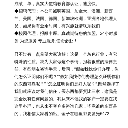
成绩、单，真实大使馆教育部认证，速度快。
◆招聘代理：本公司诚聘英国、加拿大、澳洲、新西
兰、美国、法国、德国、新加坡欧洲，亚洲各地代理人
员，如果你有业余时间，有兴趣就请联系我们
◆校园代理，报酬丰厚。真诚期待您的加盟。24小时服
务 为您服务 专业服务,使命必赴！
只不过有一点希望大家谅解！这是一个灰色行业，有它
特殊的性质。我为大家做这个事情，担着很重的法律责
任。有些朋友咨询半天，后问，“假如我找你们办理，你
们怎么证明你们不呢？”“假如我找你们办理怎么证明你们
的东西可靠呢？” “怎么证明你们是好人呢？“.既然选择了
我们就应该对我们信任，买东西都要货比三家，这我是
完全没有任何问题的。我从来不催我的客户一定要在我
这里办理，也从来不客户多咨询几家，毕竟谁的东西是
的，我相信大家看的出。金子在哪里都要发光6472