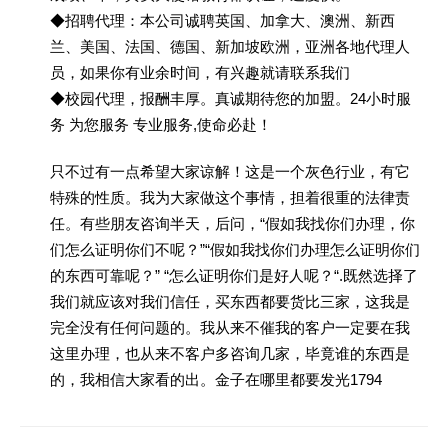
◆招聘代理：本公司诚聘英国、加拿大、澳洲、新西
兰、美国、法国、德国、新加坡欧洲，亚洲各地代理人
员，如果你有业余时间，有兴趣就请联系我们
◆校园代理，报酬丰厚。真诚期待您的加盟。24小时服
务 为您服务 专业服务,使命必赴！
只不过有一点希望大家谅解！这是一个灰色行业，有它
特殊的性质。我为大家做这个事情，担着很重的法律责
任。有些朋友咨询半天，后问，“假如我找你们办理，你
们怎么证明你们不呢？”“假如我找你们办理怎么证明你们
的东西可靠呢？” “怎么证明你们是好人呢？“.既然选择了
我们就应该对我们信任，买东西都要货比三家，这我是
完全没有任何问题的。我从来不催我的客户一定要在我
这里办理，也从来不客户多咨询几家，毕竟谁的东西是
的，我相信大家看的出。金子在哪里都要发光1794