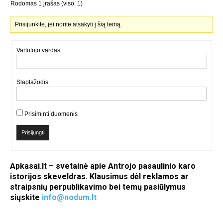
Rodomas 1 įrašas (viso: 1)
Prisijunkite, jei norite atsakyti į šią temą.
Vartotojo vardas:
Slaptažodis:
Prisiminti duomenis
Prisijungti
Apkasai.lt – svetainė apie Antrojo pasaulinio karo
istorijos skeveldras. Klausimus dėl reklamos ar
straipsnių perpublikavimo bei temų pasiūlymus
siųskite
info@nodum.lt