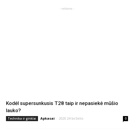
- reklama -
Kodėl supersunkusis T28 taip ir nepasiekė mūšio
lauko?
Apkasai
-
2020 24 birželio
Technika ir ginklai
0