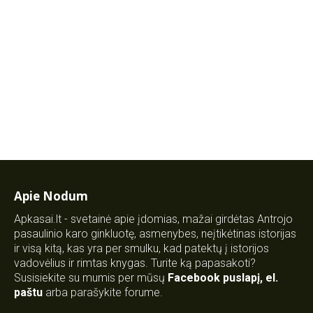
Apie Nodum
Apkasai.lt - svetainė apie įdomias, mažai girdėtas Antrojo
pasaulinio karo ginkluotę, asmenybes, neįtikėtinas istorijas
ir visą kitą, kas yra per smulku, kad patektų į istorijos
vadovėlius ir rimtas knygas. Turite ką papasakoti?
Susisiekite su mumis per mūsų
Facebook puslapį
,
el.
paštu
arba parašykite forume.