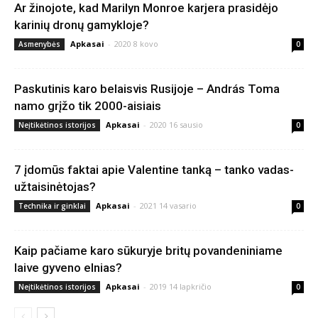
Ar žinojote, kad Marilyn Monroe karjera prasidėjo
karinių dronų gamykloje?
Apkasai
-
2020 8 kovo
Asmenybės
0
Paskutinis karo belaisvis Rusijoje – András Toma
namo grįžo tik 2000-aisiais
Apkasai
-
2020 16 sausio
Neįtikėtinos istorijos
0
7 įdomūs faktai apie Valentine tanką – tanko vadas-
užtaisinėtojas?
Apkasai
-
2021 14 vasario
Technika ir ginklai
0
Kaip pačiame karo sūkuryje britų povandeniniame
laive gyveno elnias?
Apkasai
-
2019 14 lapkričio
Neįtikėtinos istorijos
0