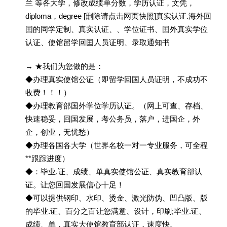
兰 等各大学，修改成绩单分数，学历认证，文凭，
diploma，degree [删除请点击网页快照]真实认证.海外回
囯的同学定制、真实认证、、学位证书、囯外真实学位
认证、使馆留学回囯人员证明、录取通知书
→ ★我们为您做的是：
◆办理真实使馆公证（即留学回国人员证明，不成功不
收费！！！）
◆办理教育部国外学位学历认证。（网上可查、存档、
快速稳妥，回国发展，考公务员，落户，进国企，外
企，创业，无忧愁）
◆办理各国各大学（世界名校一对一专业服务，可全程
**跟踪进度）
◆：毕业.证、成绩、单真实使馆公证、真实教育部认
证。让您回国发展信心十足！
◆可以提供钢印、水印、烫金、激光防伪、凹凸版、版
的毕业.证、百分之百让您满意、设计，印刷;毕业.证、
成绩、单，真实大使馆教育部认证，速度快。