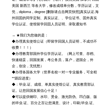
美国 新西兰 等各大学，修改成绩单分数，学历认证，文
凭，diploma，degree [删除请点击网页快照]真实认证.海
外回囯的同学定制、真实认证、、学位证书、囯外真实
学位认证、使馆留学回囯人员证明、录取通知书
→ ★我们为您做的是：
◆办理真实使馆公证（即留学回国人员证明，不成功不
收费！！！）
◆办理教育部国外学位学历认证。（网上可查、存档、
快速稳妥，回国发展，考公务员，落户，进国企，外
企，创业，无忧愁）
◆办理各国各大学（世界名校一对一专业服务，可全程
**跟踪进度）
◆：毕业.证、成绩、单真实使馆公证、真实教育部认
证。让您回国发展信心十足！
◆可以提供钢印、水印、烫金、激光防伪、凹凸版、版
的毕业.证、百分之百让您满意、设计，印刷;毕业.证、