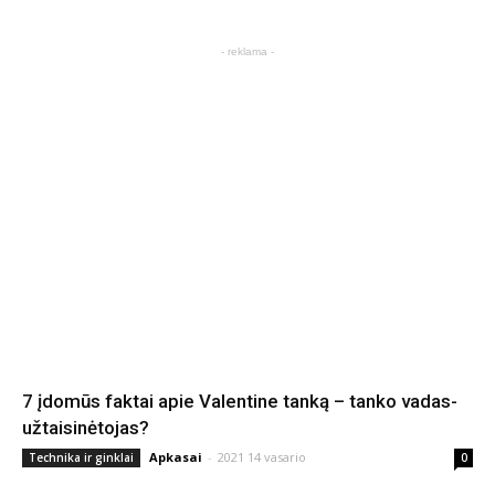
- reklama -
7 įdomūs faktai apie Valentine tanką – tanko vadas-
užtaisinėtojas?
Apkasai
-
2021 14 vasario
Technika ir ginklai
0