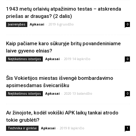
1943 metų orlaivių atpažinimo testas – atskrenda
priešas ar draugas? (2 dalis)
Apkasai
-
2019 6 gruodžio
Įvairenybės
0
Kaip pačiame karo sūkuryje britų povandeniniame
laive gyveno elnias?
Apkasai
-
2019 14 lapkričio
Neįtikėtinos istorijos
0
Šis Vokietijos miestas išvengė bombardavimo
apsimesdamas šveicarišku
Apkasai
-
2020 13 balandžio
Neįtikėtinos istorijos
0
Ar žinojote, kodėl vokiški APK laikų tankai atrodo
tokie grublėti?
Apkasai
-
2019 8 lapkričio
Technika ir ginklai
1