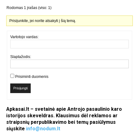
Rodomas 1 įrašas (viso: 1)
Prisijunkite, jei norite atsakyti į šią temą.
Vartotojo vardas:
Slaptažodis:
Prisiminti duomenis
Prisijungti
Apkasai.lt – svetainė apie Antrojo pasaulinio karo
istorijos skeveldras. Klausimus dėl reklamos ar
straipsnių perpublikavimo bei temų pasiūlymus
siųskite
info@nodum.lt