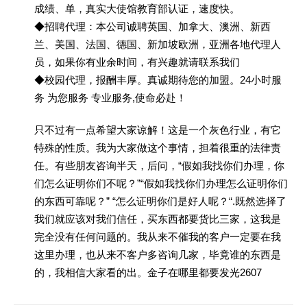
成绩、单，真实大使馆教育部认证，速度快。
◆招聘代理：本公司诚聘英国、加拿大、澳洲、新西
兰、美国、法国、德国、新加坡欧洲，亚洲各地代理人
员，如果你有业余时间，有兴趣就请联系我们
◆校园代理，报酬丰厚。真诚期待您的加盟。24小时服
务 为您服务 专业服务,使命必赴！
只不过有一点希望大家谅解！这是一个灰色行业，有它
特殊的性质。我为大家做这个事情，担着很重的法律责
任。有些朋友咨询半天，后问，“假如我找你们办理，你
们怎么证明你们不呢？”“假如我找你们办理怎么证明你们
的东西可靠呢？” “怎么证明你们是好人呢？“.既然选择了
我们就应该对我们信任，买东西都要货比三家，这我是
完全没有任何问题的。我从来不催我的客户一定要在我
这里办理，也从来不客户多咨询几家，毕竟谁的东西是
的，我相信大家看的出。金子在哪里都要发光2607