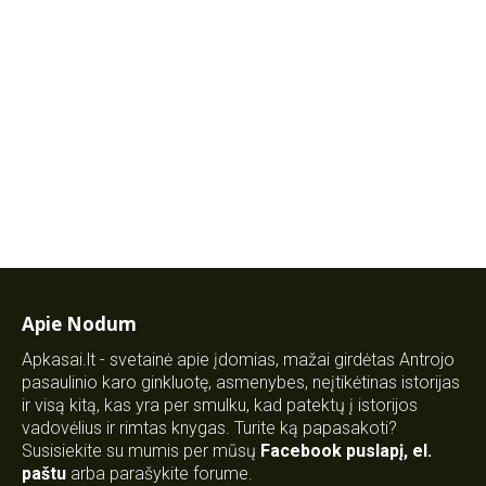
Apie Nodum
Apkasai.lt - svetainė apie įdomias, mažai girdėtas Antrojo
pasaulinio karo ginkluotę, asmenybes, neįtikėtinas istorijas
ir visą kitą, kas yra per smulku, kad patektų į istorijos
vadovėlius ir rimtas knygas. Turite ką papasakoti?
Susisiekite su mumis per mūsų
Facebook puslapį
,
el.
paštu
arba parašykite forume.