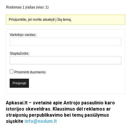
Rodomas 1 įrašas (viso: 1)
Prisijunkite, jei norite atsakyti į šią temą.
Vartotojo vardas:
Slaptažodis:
Prisiminti duomenis
Prisijungti
Apkasai.lt – svetainė apie Antrojo pasaulinio karo
istorijos skeveldras. Klausimus dėl reklamos ar
straipsnių perpublikavimo bei temų pasiūlymus
siųskite
info@nodum.lt