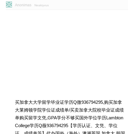
Anonimas
Neaktyvus
买加拿大大学留学毕业证学历Q微936794295,购买加拿
大莱姆顿学院学位证成绩单/买卖加拿大院校毕业证成绩
单购买留学文凭,GPA学分不够买国外学位学历Lambton
College学历Q薇936794295【学历认证、文凭、学位
证、成绩单等】代办国外（海外）澳洲英国 加拿大 韩国