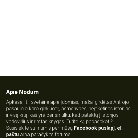
Apie Nodum
Apkasai.lt - svetainė apie įdomias, mažai girdėtas Antrojo
pasaulinio karo ginkluotę, asmenybes, neįtikėtinas istorijas
ir visą kitą, kas yra per smulku, kad patektų į istorijos
vadovėlius ir rimtas knygas. Turite ką papasakoti?
Susisiekite su mumis per mūsų
Facebook puslapį
,
el.
paštu
arba parašykite forume.