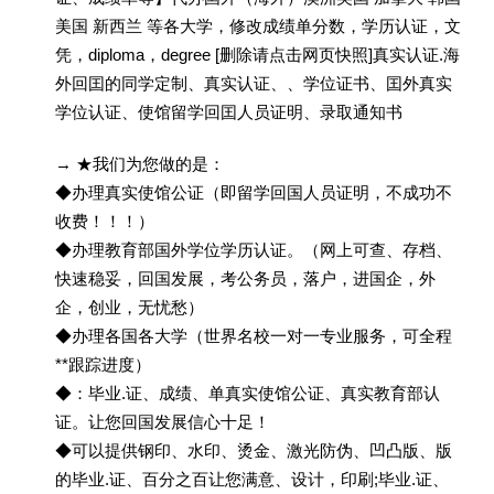
美国 新西兰 等各大学，修改成绩单分数，学历认证，文
凭，diploma，degree [删除请点击网页快照]真实认证.海
外回囯的同学定制、真实认证、、学位证书、囯外真实
学位认证、使馆留学回囯人员证明、录取通知书
→ ★我们为您做的是：
◆办理真实使馆公证（即留学回国人员证明，不成功不
收费！！！）
◆办理教育部国外学位学历认证。（网上可查、存档、
快速稳妥，回国发展，考公务员，落户，进国企，外
企，创业，无忧愁）
◆办理各国各大学（世界名校一对一专业服务，可全程
**跟踪进度）
◆：毕业.证、成绩、单真实使馆公证、真实教育部认
证。让您回国发展信心十足！
◆可以提供钢印、水印、烫金、激光防伪、凹凸版、版
的毕业.证、百分之百让您满意、设计，印刷;毕业.证、