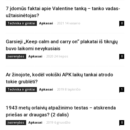
7 įdomūs faktai apie Valentine tanką – tanko vadas-
užtaisinėtojas?
Apkasai
-
2021 14 vasario
Technika ir ginklai
0
Garsieji „Keep calm and carry on“ plakatai iš tikrųjų
buvo laikomi nevykusiais
Apkasai
-
2020 24 liepos
Įvairenybės
0
Ar žinojote, kodėl vokiški APK laikų tankai atrodo
tokie grublėti?
Apkasai
-
2019 8 lapkričio
Technika ir ginklai
1
1943 metų orlaivių atpažinimo testas – atskrenda
priešas ar draugas? (2 dalis)
Apkasai
-
2019 6 gruodžio
Įvairenybės
0