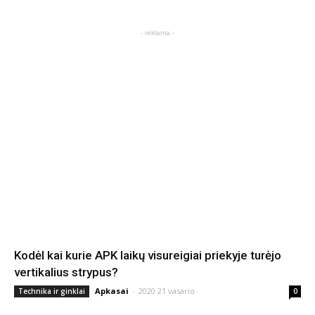
- reklama -
Kodėl kai kurie APK laikų visureigiai priekyje turėjo
vertikalius strypus?
Apkasai
-
2020 21 vasario
Technika ir ginklai
0