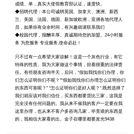
成绩、单，真实大使馆教育部认证，速度快。
◆招聘代理：本公司诚聘英国、加拿大、澳洲、新西
兰、美国、法国、德国、新加坡欧洲，亚洲各地代理人
员，如果你有业余时间，有兴趣就请联系我们
◆校园代理，报酬丰厚。真诚期待您的加盟。24小时服
务 为您服务 专业服务,使命必赴！
只不过有一点希望大家谅解！这是一个灰色行业，有它
特殊的性质。我为大家做这个事情，担着很重的法律责
任。有些朋友咨询半天，后问，“假如我找你们办理，你
们怎么证明你们不呢？”“假如我找你们办理怎么证明你们
的东西可靠呢？” “怎么证明你们是好人呢？“.既然选择了
我们就应该对我们信任，买东西都要货比三家，这我是
完全没有任何问题的。我从来不催我的客户一定要在我
这里办理，也从来不客户多咨询几家，毕竟谁的东西是
的，我相信大家看的出。金子在哪里都要发光9438