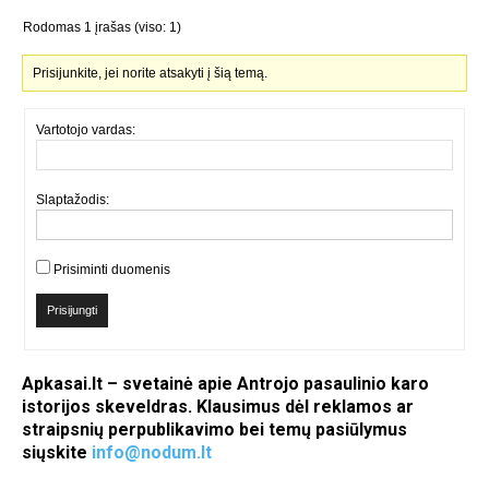
Rodomas 1 įrašas (viso: 1)
Prisijunkite, jei norite atsakyti į šią temą.
Vartotojo vardas:
Slaptažodis:
Prisiminti duomenis
Prisijungti
Apkasai.lt – svetainė apie Antrojo pasaulinio karo
istorijos skeveldras. Klausimus dėl reklamos ar
straipsnių perpublikavimo bei temų pasiūlymus
siųskite
info@nodum.lt