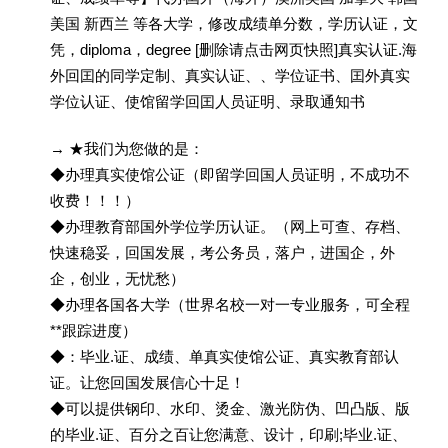
美国 新西兰 等各大学，修改成绩单分数，学历认证，文
凭，diploma，degree [删除请点击网页快照]真实认证.海
外回囯的同学定制、真实认证、、学位证书、囯外真实
学位认证、使馆留学回囯人员证明、录取通知书
→ ★我们为您做的是：
◆办理真实使馆公证（即留学回国人员证明，不成功不
收费！！！）
◆办理教育部国外学位学历认证。（网上可查、存档、
快速稳妥，回国发展，考公务员，落户，进国企，外
企，创业，无忧愁）
◆办理各国各大学（世界名校一对一专业服务，可全程
**跟踪进度）
◆：毕业.证、成绩、单真实使馆公证、真实教育部认
证。让您回国发展信心十足！
◆可以提供钢印、水印、烫金、激光防伪、凹凸版、版
的毕业.证、百分之百让您满意、设计，印刷;毕业.证、