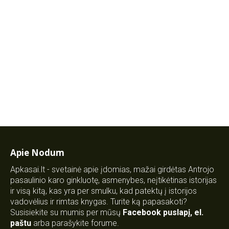
Apie Nodum
Apkasai.lt - svetainė apie įdomias, mažai girdėtas Antrojo
pasaulinio karo ginkluotę, asmenybes, neįtikėtinas istorijas
ir visą kitą, kas yra per smulku, kad patektų į istorijos
vadovėlius ir rimtas knygas. Turite ką papasakoti?
Susisiekite su mumis per mūsų
Facebook puslapį
,
el.
paštu
arba parašykite forume.