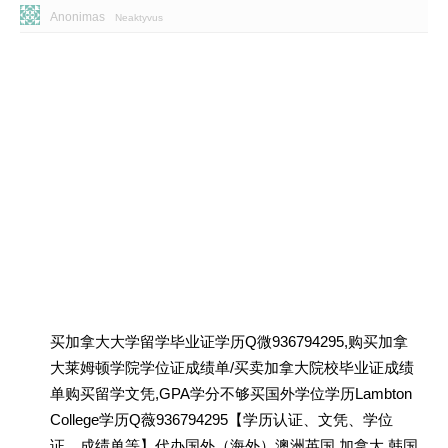
Anonimas
Neaktyvus
买加拿大大学留学毕业证学历Q微936794295,购买加拿
大莱姆顿学院学位证成绩单/买卖加拿大院校毕业证成绩
单购买留学文凭,GPA学分不够买国外学位学历Lambton
College学历Q薇936794295【学历认证、文凭、学位
证、成绩单等】代办国外（海外）澳洲英国 加拿大 韩国