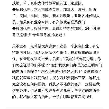
成绩、单，真实大使馆教育部认证，速度快。
◆招聘代理：本公司诚聘英国、加拿大、澳洲、新西
兰、美国、法国、德国、新加坡欧洲，亚洲各地代理人
员，如果你有业余时间，有兴趣就请联系我们
◆校园代理，报酬丰厚。真诚期待您的加盟。24小时服
务 为您服务 专业服务,使命必赴！
只不过有一点希望大家谅解！这是一个灰色行业，有它
特殊的性质。我为大家做这个事情，担着很重的法律责
任。有些朋友咨询半天，后问，“假如我找你们办理，你
们怎么证明你们不呢？”“假如我找你们办理怎么证明你们
的东西可靠呢？” “怎么证明你们是好人呢？“.既然选择了
我们就应该对我们信任，买东西都要货比三家，这我是
完全没有任何问题的。我从来不催我的客户一定要在我
这里办理，也从来不客户多咨询几家，毕竟谁的东西是
的，我相信大家看的出。金子在哪里都要发光1841