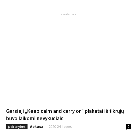
- reklama -
Garsieji „Keep calm and carry on“ plakatai iš tikrųjų
buvo laikomi nevykusiais
Apkasai
-
2020 24 liepos
Įvairenybės
0