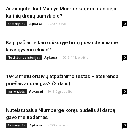
Ar žinojote, kad Marilyn Monroe karjera prasidėjo
karinių dronų gamykloje?
Apkasai
-
2020 8 kovo
Asmenybės
0
Kaip pačiame karo sūkuryje britų povandeniniame
laive gyveno elnias?
Apkasai
-
2019 14 lapkričio
Neįtikėtinos istorijos
0
1943 metų orlaivių atpažinimo testas – atskrenda
priešas ar draugas? (2 dalis)
Apkasai
-
2019 6 gruodžio
Įvairenybės
0
Nuteistuosius Niurnberge koręs budelis šį darbą
gavo meluodamas
Apkasai
-
2020 9 sausio
Asmenybės
0