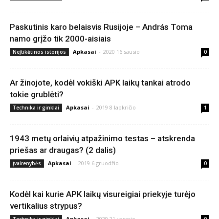
Paskutinis karo belaisvis Rusijoje – András Toma
namo grįžo tik 2000-aisiais
Apkasai
-
2020 16 sausio
Neįtikėtinos istorijos
0
Ar žinojote, kodėl vokiški APK laikų tankai atrodo
tokie grublėti?
Apkasai
-
2019 8 lapkričio
Technika ir ginklai
1
1943 metų orlaivių atpažinimo testas – atskrenda
priešas ar draugas? (2 dalis)
Apkasai
-
2019 6 gruodžio
Įvairenybės
0
Kodėl kai kurie APK laikų visureigiai priekyje turėjo
vertikalius strypus?
Apkasai
-
2020 21 vasario