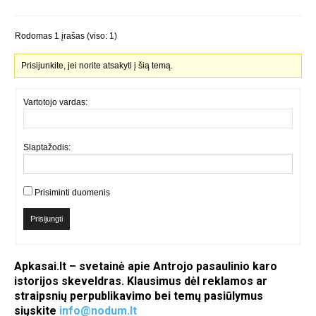
Rodomas 1 įrašas (viso: 1)
Prisijunkite, jei norite atsakyti į šią temą.
Vartotojo vardas:
Slaptažodis:
Prisiminti duomenis
Prisijungti
Apkasai.lt – svetainė apie Antrojo pasaulinio karo
istorijos skeveldras. Klausimus dėl reklamos ar
straipsnių perpublikavimo bei temų pasiūlymus
siųskite
info@nodum.lt