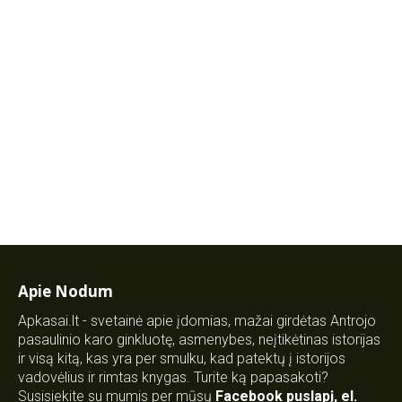
Apie Nodum
Apkasai.lt - svetainė apie įdomias, mažai girdėtas Antrojo
pasaulinio karo ginkluotę, asmenybes, neįtikėtinas istorijas
ir visą kitą, kas yra per smulku, kad patektų į istorijos
vadovėlius ir rimtas knygas. Turite ką papasakoti?
Susisiekite su mumis per mūsų
Facebook puslapį
,
el.