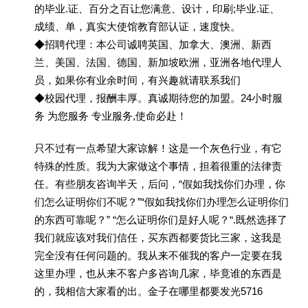
的毕业.证、百分之百让您满意、设计，印刷;毕业.证、
成绩、单，真实大使馆教育部认证，速度快。
◆招聘代理：本公司诚聘英国、加拿大、澳洲、新西
兰、美国、法国、德国、新加坡欧洲，亚洲各地代理人
员，如果你有业余时间，有兴趣就请联系我们
◆校园代理，报酬丰厚。真诚期待您的加盟。24小时服
务 为您服务 专业服务,使命必赴！
只不过有一点希望大家谅解！这是一个灰色行业，有它
特殊的性质。我为大家做这个事情，担着很重的法律责
任。有些朋友咨询半天，后问，“假如我找你们办理，你
们怎么证明你们不呢？”“假如我找你们办理怎么证明你们
的东西可靠呢？” “怎么证明你们是好人呢？“.既然选择了
我们就应该对我们信任，买东西都要货比三家，这我是
完全没有任何问题的。我从来不催我的客户一定要在我
这里办理，也从来不客户多咨询几家，毕竟谁的东西是
的，我相信大家看的出。金子在哪里都要发光5716