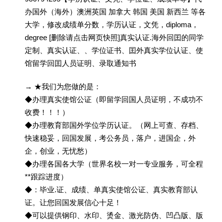
办国外（海外）澳洲英国 加拿大 韩国 美国 新西兰 等各
大学，修改成绩单分数，学历认证，文凭，diploma，
degree [删除请点击网页快照]真实认证.海外回囯的同学
定制、真实认证、、学位证书、囯外真实学位认证、使
馆留学回囯人员证明、录取通知书
→ ★我们为您做的是：
◆办理真实使馆公证（即留学回国人员证明，不成功不
收费！！！）
◆办理教育部国外学位学历认证。（网上可查、存档、
快速稳妥，回国发展，考公务员，落户，进国企，外
企，创业，无忧愁）
◆办理各国各大学（世界名校一对一专业服务，可全程
**跟踪进度）
◆：毕业.证、成绩、单真实使馆公证、真实教育部认
证。让您回国发展信心十足！
◆可以提供钢印、水印、烫金、激光防伪、凹凸版、版