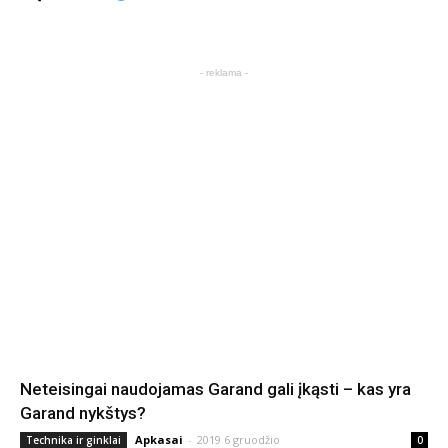
- reklama -
Neteisingai naudojamas Garand gali įkąsti – kas yra
Garand nykštys?
Apkasai
-
2019 6 gruodžio
Technika ir ginklai
0