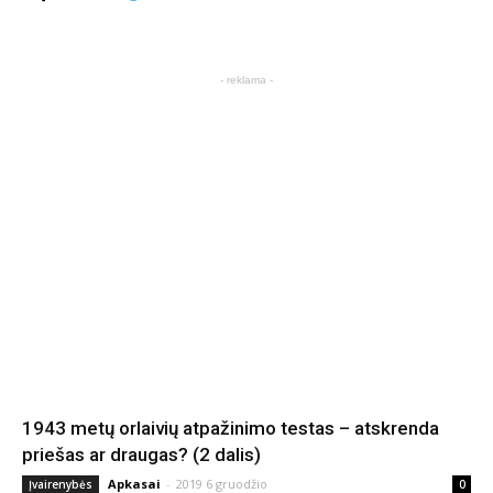
- reklama -
1943 metų orlaivių atpažinimo testas – atskrenda
priešas ar draugas? (2 dalis)
Apkasai
-
2019 6 gruodžio
Įvairenybės
0