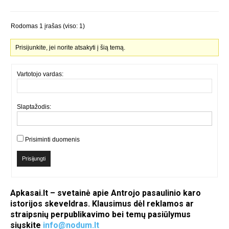
Rodomas 1 įrašas (viso: 1)
Prisijunkite, jei norite atsakyti į šią temą.
Vartotojo vardas:
Slaptažodis:
Prisiminti duomenis
Prisijungti
Apkasai.lt – svetainė apie Antrojo pasaulinio karo
istorijos skeveldras. Klausimus dėl reklamos ar
straipsnių perpublikavimo bei temų pasiūlymus
siųskite
info@nodum.lt