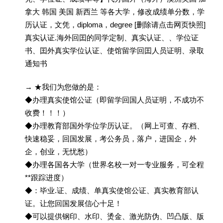
拿大 韩国 美国 新西兰 等各大学，修改成绩单分数，学
历认证，文凭，diploma，degree [删除请点击网页快照]
真实认证.海外回囯的同学定制、真实认证、、学位证
书、囯外真实学位认证、使馆留学回囯人员证明、录取
通知书
→ ★我们为您做的是：
◆办理真实使馆公证（即留学回国人员证明，不成功不
收费！！！）
◆办理教育部国外学位学历认证。（网上可查、存档、
快速稳妥，回国发展，考公务员，落户，进国企，外
企，创业，无忧愁）
◆办理各国各大学（世界名校一对一专业服务，可全程
**跟踪进度）
◆：毕业.证、成绩、单真实使馆公证、真实教育部认
证。让您回国发展信心十足！
◆可以提供钢印、水印、烫金、激光防伪、凹凸版、版