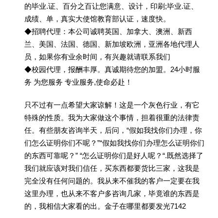
的毕业.证、百分之百让您满意、设计，印刷;毕业.证、
成绩、单，真实大使馆教育部认证，速度快。
◆招聘代理：本公司诚聘英国、加拿大、澳洲、新西
兰、美国、法国、德国、新加坡欧洲，亚洲各地代理人
员，如果你有业余时间，有兴趣就请联系我们
◆校园代理，报酬丰厚。真诚期待您的加盟。24小时服
务 为您服务 专业服务,使命必赴！
只不过有一点希望大家谅解！这是一个灰色行业，有它
特殊的性质。我为大家做这个事情，担着很重的法律责
任。有些朋友咨询半天，后问，“假如我找你们办理，你
们怎么证明你们不呢？”“假如我找你们办理怎么证明你们
的东西可靠呢？” “怎么证明你们是好人呢？“.既然选择了
我们就应该对我们信任，买东西都要货比三家，这我是
完全没有任何问题的。我从来不催我的客户一定要在我
这里办理，也从来不客户多咨询几家，毕竟谁的东西是
的，我相信大家看的出。金子在哪里都要发光7142