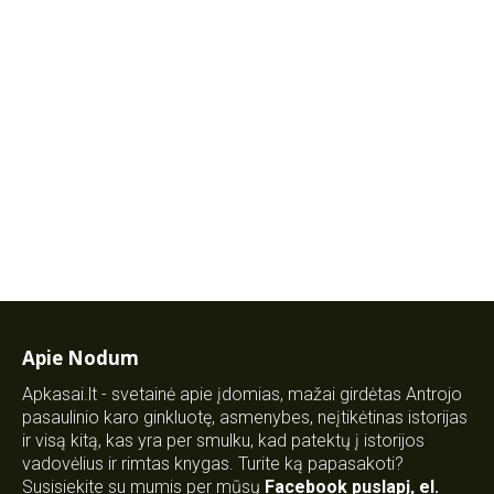
Apie Nodum
Apkasai.lt - svetainė apie įdomias, mažai girdėtas Antrojo
pasaulinio karo ginkluotę, asmenybes, neįtikėtinas istorijas
ir visą kitą, kas yra per smulku, kad patektų į istorijos
vadovėlius ir rimtas knygas. Turite ką papasakoti?
Susisiekite su mumis per mūsų
Facebook puslapį
,
el.