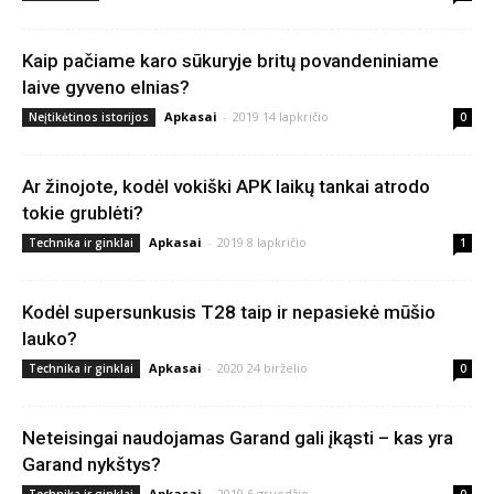
Kaip pačiame karo sūkuryje britų povandeniniame
laive gyveno elnias?
Apkasai
-
2019 14 lapkričio
Neįtikėtinos istorijos
0
Ar žinojote, kodėl vokiški APK laikų tankai atrodo
tokie grublėti?
Apkasai
-
2019 8 lapkričio
Technika ir ginklai
1
Kodėl supersunkusis T28 taip ir nepasiekė mūšio
lauko?
Apkasai
-
2020 24 birželio
Technika ir ginklai
0
Neteisingai naudojamas Garand gali įkąsti – kas yra
Garand nykštys?
Apkasai
-
2019 6 gruodžio